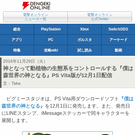
電撃オンライン
電撃オンライン
ニュース一覧
公式Twitter
総合
PlayStation
Xbox
Switch/3DS
アプリ
PC
ガルスタ
アーケード
特集
攻略wiki
試し読み
動画
2016年11月29日（火）
神となって動植物の生態系をコントロールする『僕は
森世界の神となる』PS Vita版が12月1日配信
文：
Taka
ピグミースタジオは、PS Vita用ダウンロードソフト
『僕は
森世界の神となる』
を12月1日に発売します。また、発売日
にLINEスタンプ、iMessageステッカーで同キャラクターを
展開します。