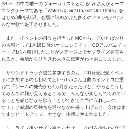
今OSTの中で唯一のヴォーカリストとなるLynさんがオープ
ニングテーマである『Wake Up, Get Up, Get Out There』を
はじめ3曲を熱唱、会場に詰めかけた多くのファンをパワフ
ルな生歌で魅了させました。
また、イベントの司会を担当したMCから、届いたばかり
の吉報として1月16日付のオリコンデイリーCDアルバムチャ
ートで1位を獲得したことがステージ上でサプライズ発表さ
れると、会場からひときわ大きな歓声がわき起こりました。
サウンドトラック盤に参加するのも、CD発売記念イベン
トに参加するのも初めてというLynさんは曲のイントロに重
ねて「ゲームの発売から4カ月がたったけど、やっとこうし
てみんなの顔が見えるところで、みんなが楽しんでくれてい
ることを感じながら歌うことができて本当にうれしいで
す！」と感謝の気持ちを述べながら盛り上げると、会場はま
すますヒートアップ、大きな一体感に包まれました。
ミニライブ後のサイン会とあわせ、この日を待ちわびたフ