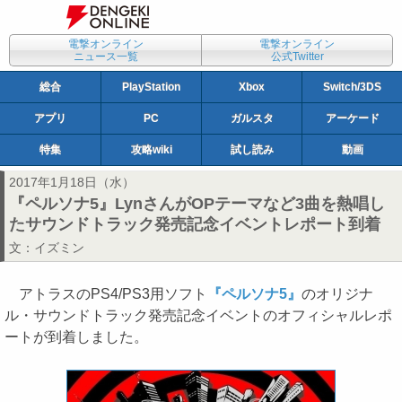
電撃オンライン
電撃オンライン
ニュース一覧
公式Twitter
総合
PlayStation
Xbox
Switch/3DS
アプリ
PC
ガルスタ
アーケード
特集
攻略wiki
試し読み
動画
2017年1月18日（水）
『ペルソナ5』LynさんがOPテーマなど3曲を熱唱し
たサウンドトラック発売記念イベントレポート到着
文：
イズミン
アトラスのPS4/PS3用ソフト
『ペルソナ5』
のオリジナ
ル・サウンドトラック発売記念イベントのオフィシャルレポ
ートが到着しました。