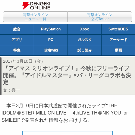
電撃オンライン
電撃オンライン
ニュース一覧
公式Twitter
総合
PlayStation
Xbox
Switch/3DS
アプリ
PC
ガルスタ
アーケード
特集
攻略wiki
試し読み
動画
2017年3月10日（金）
『アイマス ミリオンライブ！』今秋にフリーライブ
開催。『アイドルマスター』×パ・リーグコラボも決
定
文：
喜一
本日3月10日に日本武道館で開催されたライブ“THE
IDOLM＠STER MILLION LIVE！ 4thLIVE TH＠NK YOU for
SMILE!!”で発表された情報をお届けする。