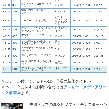
星のカービィ ロボボプラネ
41
48
3DS
任天堂
16/04/28
1,728
511,126
ット
実況パワフルプロ野球 ヒー
42
40
3DS
KONAMI
16/12/15
1,728
116,989
ローズ
バンダイナ
ムコエンタ
43
33
PS4
スーパーロボット大戦V
17/02/23
1,472
122,221
ーテインメ
ント
妖怪ウォッチ3 スシ／テンプ
レベルファ
44
49
3DS
16/12/15
1,461
60,778
ラ バスターズTパック
イブ
マリオパーティ スターラッ
45
51
3DS
任天堂
16/10/20
1,461
164,112
シュ
まんが家デビュー物語 ステ
日本コロム
46
31
3DS
17/03/16
1,378
3,972
キなまんがをえがこう
ビア
この世の果てで恋を唄う少女
47
11
PS4
5pb.
17/03/16
1,363
12,315
YU－NO
モンスターハンター ストー
48
54
3DS
カプコン
16/10/08
1,300
329,145
リーズ
桃太郎電鉄2017 たちあがれ
49
44
3DS
任天堂
16/12/22
1,294
309,508
日本!!
WRC 6 FIA ワールドラリー
インターグ
50
-
PS4
17/03/23
1,288
1,288
チャンピオンシップ
ロー
※カラーが付いているものは、今週の新作タイトル。
※本データに関するお問い合わせは
アスキー・メディアワー
クス事業局
まで。
先週トップの3DS用ソフト『モンスターハン