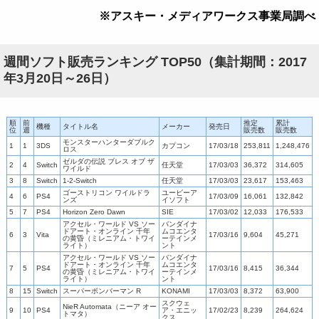
※アスキー・メディアワークス事業局調べ
週間ソフト販売ランキング TOP50（集計期間：2017
年3月20日～26日）
順
前
推定
累計
機種
タイトル名
メーカー
発売日
位
週
販売数
販売数
モンスターハンターダブルク
1
1
3DS
カプコン
17/03/18
253,811
1,248,476
ロス
ゼルダの伝説 ブレス オブ ザ
2
4
Switch
任天堂
17/03/03
36,372
314,605
ワイルド
3
8
Switch
1-2-Switch
任天堂
17/03/03
23,617
153,463
ゴーストリコン ワイルドラ
ユービーア
4
6
PS4
17/03/09
16,061
132,842
ンズ
イソフト
5
7
PS4
Horizon Zero Dawn
SIE
17/03/02
12,033
176,533
アクセル・ワールド VS ソー
バンダイナ
ドアート・オンライン 千年
ムコエンタ
6
3
Vita
17/03/16
9,604
45,271
の黄昏（ミレニアム・トワイ
ーテインメ
ライト）
ント
アクセル・ワールド VS ソー
バンダイナ
ドアート・オンライン 千年
ムコエンタ
7
5
PS4
17/03/16
8,415
36,344
の黄昏（ミレニアム・トワイ
ーテインメ
ライト）
ント
8
15
Switch
スーパーボンバーマン R
KONAMI
17/03/03
8,372
63,900
スクウェ
NieR Automata（ニーア オー
9
10
PS4
ア・エニッ
17/02/23
8,239
264,624
トマタ）
クス