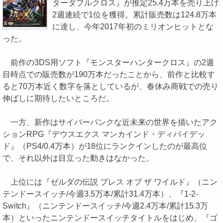
ターダブルクロス』が推定25.4万本を売り上げ
2週連続で1位を獲得。累計販売数は124.8万本
に達し、今年2017年初のミリオンヒットとな
った。
前作の3DS用ソフト『モンスターハンタークロス』の2週
目時点での販売数が190万本だったことから、前作と比較す
ると70万本近く数字を落としているが、春休み商戦での売り
伸ばしに期待したいところだ。
一方、新作はサイバーパンクな近未来の世界を描いたアク
ションRPG『デウスエクス マンカインド・ディバイデッ
ド』（PS4/0.4万本）が18位にランクインしたのが最高位
で、それ以外は目立った動きはなかった。
上位には『ゼルダの伝説 ブレス オブ ザ ワイルド』（ニン
テンドースイッチ/今週3.5万本/累計31.4万本）、『1-2-
Switch』（ニンテンドースイッチ/今週2.4万本/累計15.3万
本）といったニンテンドースイッチタイトルをはじめ、『ゴ