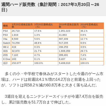
週間ハード販売数（集計期間：2017年3月20日～26
日）
3月20日週推定販売
3月20日週構成比
2016年度推定販売
2016年度構成比
機種
数
（％）
数
（％）
PS4
26,710
17.6％
1,951,023
36.1％
PS3
1,919
1.3％
41,863
0.8％
Vita
8,500
5.6％
687,409
12.7％
Switch
74,256
48.8％
517,205
9.6％
Wii U
419
0.3％
194,253
3.6％
3DS
32,970
21.7％
1,608,359
29.7％
2DS
7,110
4.7％
399,491
7.4％
X One
193
0.1％
8,407
0.2％
合計
152,077
100.0％
5,408,010
100.0％
多くの小・中学校で春休みがスタートした今週のゲーム市
場は、ハードは前週比4.1％増の14.2万台と前週を上回った
が、ソフトは同58.2％減の60.8万本と大きく落ち込んだ。
3週目を迎えるニンテンドースイッチが今週7.4万台を販売
し、累計販売数を51.7万台まで伸ばした。