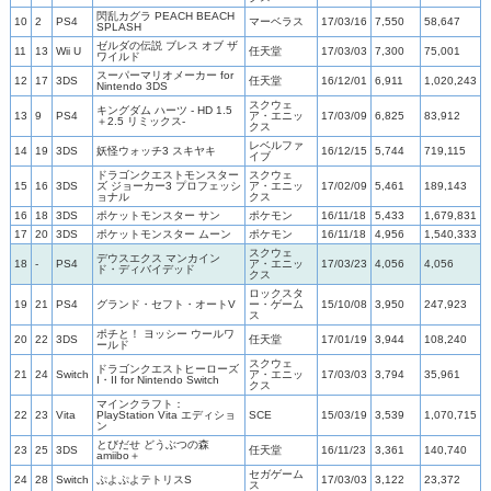
閃乱カグラ PEACH BEACH
10
2
PS4
マーベラス
17/03/16
7,550
58,647
SPLASH
ゼルダの伝説 ブレス オブ ザ
11
13
Wii U
任天堂
17/03/03
7,300
75,001
ワイルド
スーパーマリオメーカー for
12
17
3DS
任天堂
16/12/01
6,911
1,020,243
Nintendo 3DS
スクウェ
キングダム ハーツ - HD 1.5
13
9
PS4
ア・エニッ
17/03/09
6,825
83,912
＋2.5 リミックス-
クス
レベルファ
14
19
3DS
妖怪ウォッチ3 スキヤキ
16/12/15
5,744
719,115
イブ
ドラゴンクエストモンスター
スクウェ
15
16
3DS
ズ ジョーカー3 プロフェッシ
ア・エニッ
17/02/09
5,461
189,143
ョナル
クス
16
18
3DS
ポケットモンスター サン
ポケモン
16/11/18
5,433
1,679,831
17
20
3DS
ポケットモンスター ムーン
ポケモン
16/11/18
4,956
1,540,333
スクウェ
デウスエクス マンカイン
18
-
PS4
ア・エニッ
17/03/23
4,056
4,056
ド・ディバイデッド
クス
ロックスタ
19
21
PS4
グランド・セフト・オートV
ー・ゲーム
15/10/08
3,950
247,923
ス
ポチと！ ヨッシー ウールワ
20
22
3DS
任天堂
17/01/19
3,944
108,240
ールド
スクウェ
ドラゴンクエストヒーローズ
21
24
Switch
ア・エニッ
17/03/03
3,794
35,961
I・II for Nintendo Switch
クス
マインクラフト：
22
23
Vita
PlayStation Vita エディショ
SCE
15/03/19
3,539
1,070,715
ン
とびだせ どうぶつの森
23
25
3DS
任天堂
16/11/23
3,361
140,740
amiibo＋
セガゲーム
24
28
Switch
ぷよぷよテトリスS
17/03/03
3,122
23,372
ス