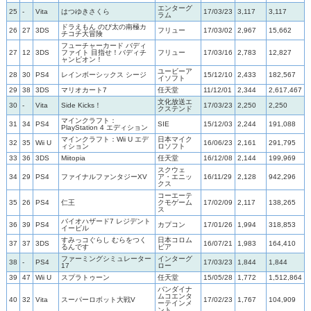
エンターグ
25
-
Vita
はつゆきさくら
17/03/23
3,117
3,117
ラム
ドラえもん のび太の南極カ
26
27
3DS
フリュー
17/03/02
2,967
15,662
チコチ大冒険
フューチャーカード バディ
27
12
3DS
ファイト 目指せ！バディチ
フリュー
17/03/16
2,783
12,827
ャンピオン！
ユービーア
28
30
PS4
レインボーシックス シージ
15/12/10
2,433
182,567
イソフト
29
38
3DS
マリオカート7
任天堂
11/12/01
2,344
2,617,467
文化放送エ
30
-
Vita
Side Kicks！
17/03/23
2,250
2,250
クステンド
マインクラフト：
31
34
PS4
SIE
15/12/03
2,244
191,088
PlayStation 4 エディション
マインクラフト：Wii U エデ
日本マイク
32
35
Wii U
16/06/23
2,161
291,795
ィション
ロソフト
33
36
3DS
Miitopia
任天堂
16/12/08
2,144
199,969
スクウェ
34
29
PS4
ファイナルファンタジーXV
ア・エニッ
16/11/29
2,128
942,296
クス
コーエーテ
35
26
PS4
仁王
クモゲーム
17/02/09
2,117
138,265
ス
バイオハザード7 レジデント
36
39
PS4
カプコン
17/01/26
1,994
318,853
イービル
すみっコぐらし むらをつく
日本コロム
37
37
3DS
16/07/21
1,983
164,410
るんです
ビア
ファーミングシミュレーター
インターグ
38
-
PS4
17/03/23
1,844
1,844
17
ロー
39
47
Wii U
スプラトゥーン
任天堂
15/05/28
1,772
1,512,864
バンダイナ
ムコエンタ
40
32
Vita
スーパーロボット大戦V
17/02/23
1,767
104,909
ーテインメ
ント