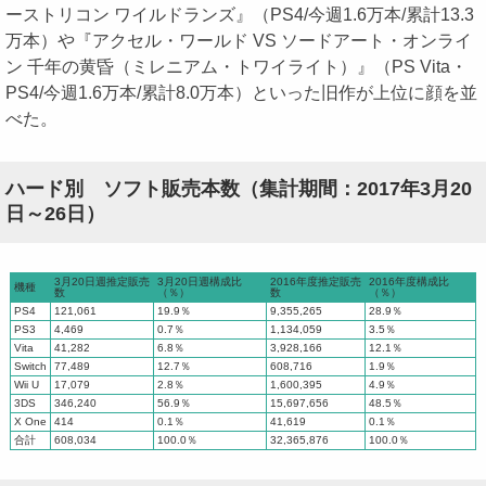
ーストリコン ワイルドランズ』（PS4/今週1.6万本/累計13.3
万本）や『アクセル・ワールド VS ソードアート・オンライ
ン 千年の黄昏（ミレニアム・トワイライト）』（PS Vita・
PS4/今週1.6万本/累計8.0万本）といった旧作が上位に顔を並
べた。
ハード別 ソフト販売本数（集計期間：2017年3月20
日～26日）
3月20日週推定販売
3月20日週構成比
2016年度推定販売
2016年度構成比
機種
数
（％）
数
（％）
PS4
121,061
19.9％
9,355,265
28.9％
PS3
4,469
0.7％
1,134,059
3.5％
Vita
41,282
6.8％
3,928,166
12.1％
Switch
77,489
12.7％
608,716
1.9％
Wii U
17,079
2.8％
1,600,395
4.9％
3DS
346,240
56.9％
15,697,656
48.5％
X One
414
0.1％
41,619
0.1％
合計
608,034
100.0％
32,365,876
100.0％