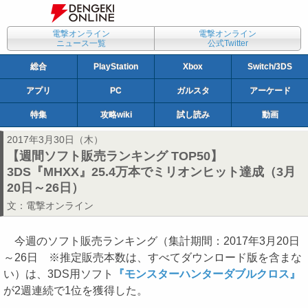
電撃オンライン
電撃オンライン
ニュース一覧
公式Twitter
総合
PlayStation
Xbox
Switch/3DS
アプリ
PC
ガルスタ
アーケード
特集
攻略wiki
試し読み
動画
2017年3月30日（木）
【週間ソフト販売ランキング TOP50】
3DS『MHXX』25.4万本でミリオンヒット達成（3月
20日～26日）
文：
電撃オンライン
今週のソフト販売ランキング（集計期間：2017年3月20日
～26日 ※推定販売本数は、すべてダウンロード版を含まな
い）は、3DS用ソフト
『モンスターハンターダブルクロス』
が2週連続で1位を獲得した。