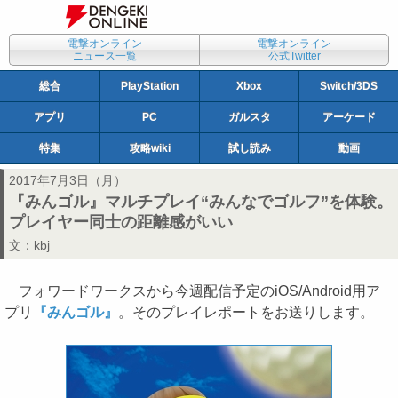
電撃オンライン
電撃オンライン
ニュース一覧
公式Twitter
総合
PlayStation
Xbox
Switch/3DS
アプリ
PC
ガルスタ
アーケード
特集
攻略wiki
試し読み
動画
2017年7月3日（月）
『みんゴル』マルチプレイ“みんなでゴルフ”を体験。
プレイヤー同士の距離感がいい
文：
kbj
フォワードワークスから今週配信予定のiOS/Android用ア
プリ
『みんゴル』
。そのプレイレポートをお送りします。