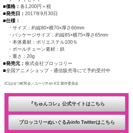
■価格：
各1,200円＋税
■発売日：
2017年9月30日
■仕様：
・サイズ：約縦80×横70×厚さ60mm
・パッケージサイズ：約縦85×横75×厚さ65mm
・本体素材：ポリエステル100％
・ボールチェーン素材：鉄
・重さ：20g
■発売元：
株式会社ブロッコリー
■
全国アニメショップ・通信販売等にて予約受付中
(C)はせつ町民会／ユーリ!!! on ICE 製作委員会
『ちゅんコレ』公式サイトはこちら
ブロッコリーぬいぐるみinfo Twitterはこちら