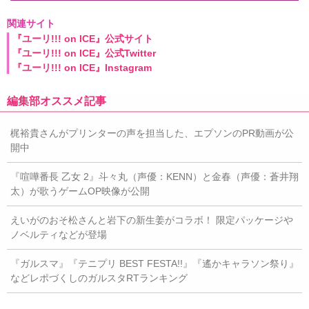
関連サイト
『ユーリ!!! on ICE』公式サイト
『ユーリ!!! on ICE』公式Twitter
『ユーリ!!! on ICE』Instagram
編集部オススメ記事
梶裕貴さんがプリンターの声を担当した、エプソンのPR動画が公
開中
『喧嘩番長 乙女 2』斗々丸（声優：KENN）と金春（声優：蒼井翔
太）が歌うゲームOP映像が公開
えいがのおそ松さんと岩下の新生姜がコラボ！ 限定パッケージや
ノベルティなどが登場
『ガルスマ』『テニプリ BEST FESTA!!』『遙かキャラソン祭り』
などレポづくしのガルスタRTランキング