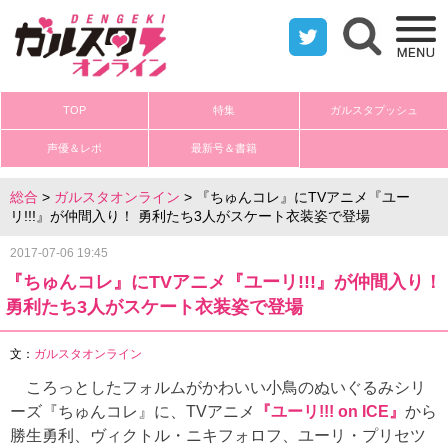
twitter
検索フォ
TOP
特集
ガルスタプッシュ
声優＆レポ
最新号＆書籍
総合
>
ガルスタオンライン
> 『ちゅんコレ』にTVアニメ『ユー
リ!!!』が仲間入り！ 勇利たち3人がスケート衣装姿で登場
2017-07-06 19:45
『ちゅんコレ』にTVアニメ『ユーリ!!!』が仲間入り！
勇利たち3人がスケート衣装姿で登場
文：
ガルスタオンライン
ころっとしたフォルムがかわいい小鳥のぬいぐるみシリ
ーズ『ちゅんコレ』に、TVアニメ
『ユーリ!!! on ICE』
から
勝生勇利、ヴィクトル・ニキフォロフ、ユーリ・プリセツ