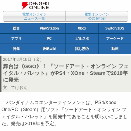
電撃オンライン
電撃オンライン
ニュース一覧
公式Twitter
総合
PlayStation
Xbox
Switch/3DS
アプリ
PC
ガルスタ
アーケード
特集
攻略wiki
試し読み
動画
2017年8月18日（金）
舞台は《GGO》！ 『ソードアート・オンライン フェ
イタル・バレット』がPS4・XOne・Steamで2018年
に発売
文：
てけおん
バンダイナムコエンターテインメントは、PS4/Xbox
One/PC（Steam）用ソフト『ソードアート・オンライン フ
ェイタル・バレット』を開発中であることを明らかにしまし
た。発売は2018年を予定。