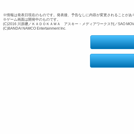
※情報は発表日現在のものです。発表後、予告なしに内容が変更されることがあ
※ゲーム画面は開発中のものです。
(C)2016 川原礫／ＫＡＤＯＫＡＷＡ アスキー・メディアワークス刊／SAO MOVIE P
(C)BANDAI NAMCO Entertainment Inc.