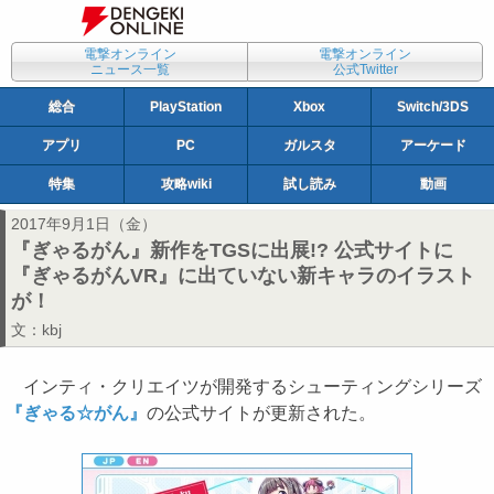
電撃オンライン
電撃オンライン
ニュース一覧
公式Twitter
総合
PlayStation
Xbox
Switch/3DS
アプリ
PC
ガルスタ
アーケード
特集
攻略wiki
試し読み
動画
2017年9月1日（金）
『ぎゃるがん』新作をTGSに出展!? 公式サイトに
『ぎゃるがんVR』に出ていない新キャラのイラスト
が！
文：
kbj
インティ・クリエイツが開発するシューティングシリーズ
『ぎゃる☆がん』
の公式サイトが更新された。