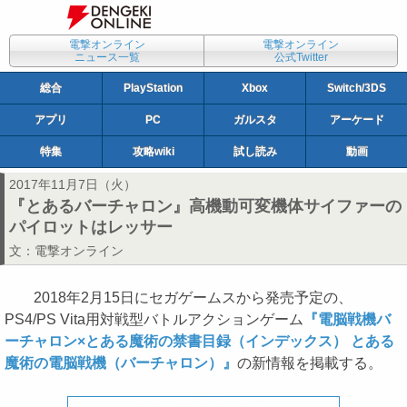
電撃オンライン
電撃オンライン
ニュース一覧
公式Twitter
総合
PlayStation
Xbox
Switch/3DS
アプリ
PC
ガルスタ
アーケード
特集
攻略wiki
試し読み
動画
2017年11月7日（火）
『とあるバーチャロン』高機動可変機体サイファーの
パイロットはレッサー
文：
電撃オンライン
2018年2月15日にセガゲームスから発売予定の、
PS4/PS Vita用対戦型バトルアクションゲーム
『電脳戦機バ
ーチャロン×とある魔術の禁書目録（インデックス） とある
魔術の電脳戦機（バーチャロン）』
の新情報を掲載する。