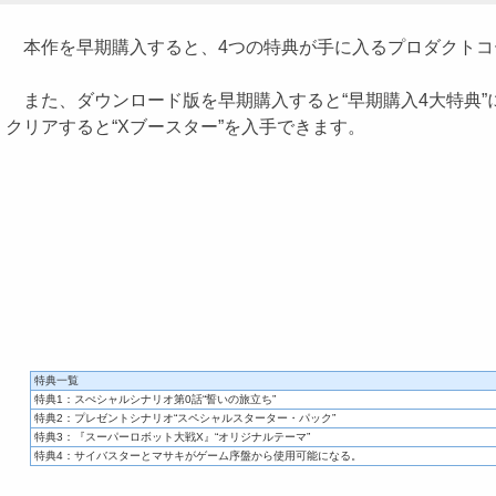
本作を早期購入すると、4つの特典が手に入るプロダクトコ
また、ダウンロード版を早期購入すると“早期購入4大特典”
クリアすると“Xブースター”を入手できます。
特典一覧
特典1：スぺシャルシナリオ第0話“誓いの旅立ち”
特典2：プレゼントシナリオ“スペシャルスターター・パック”
特典3：『スーパーロボット大戦X』“オリジナルテーマ”
特典4：サイバスターとマサキがゲーム序盤から使用可能になる。