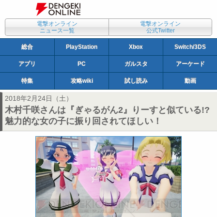
電撃オンライン
電撃オンライン
ニュース一覧
公式Twitter
総合
PlayStation
Xbox
Switch/3DS
アプリ
PC
ガルスタ
アーケード
特集
攻略wiki
試し読み
動画
2018年2月24日（土）
木村千咲さんは『ぎゃるがん2』りーすと似ている!?
魅力的な女の子に振り回されてほしい！