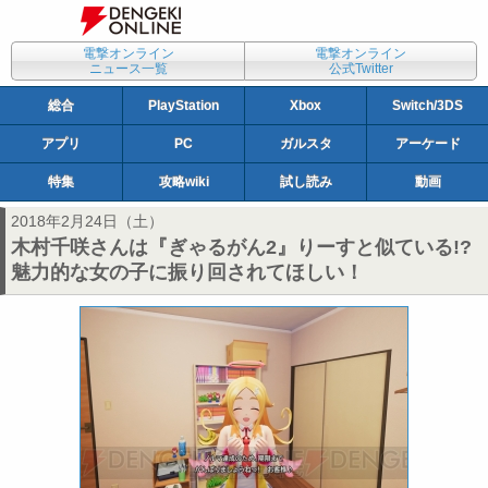
電撃オンライン
電撃オンライン
ニュース一覧
公式Twitter
総合
PlayStation
Xbox
Switch/3DS
アプリ
PC
ガルスタ
アーケード
特集
攻略wiki
試し読み
動画
2018年2月24日（土）
木村千咲さんは『ぎゃるがん2』りーすと似ている!?
魅力的な女の子に振り回されてほしい！