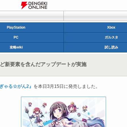
PlayStation
Xbox
PC
ガルスタ
攻略wiki
試し読み
応など新要素を含んだアップデートが実施
ぎゃる☆がん2』
を本日3月15日に発売しました。