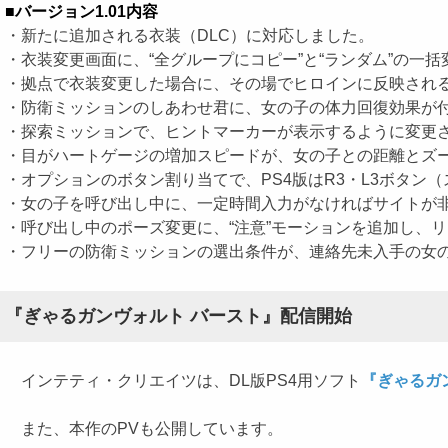
■バージョン1.01内容
・新たに追加される衣装（DLC）に対応しました。
・衣装変更画面に、“全グループにコピー”と“ランダム”の一
・拠点で衣装変更した場合に、その場でヒロインに反映され
・防衛ミッションのしあわせ君に、女の子の体力回復効果が
・探索ミッションで、ヒントマーカーが表示するように変更
・目がハートゲージの増加スピードが、女の子との距離とズ
・オプションのボタン割り当てで、PS4版はR3・L3ボタン
・女の子を呼び出し中に、一定時間入力がなければサイトが
・呼び出し中のポーズ変更に、“注意”モーションを追加し、
・フリーの防衛ミッションの選出条件が、連絡先未入手の女
『ぎゃるガンヴォルト バースト』配信開始
インテティ・クリエイツは、DL版PS4用ソフト
『ぎゃるガ
また、本作のPVも公開しています。