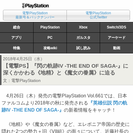
電撃PlayStation
電撃PlayStation
最新号＆バックナンバー
公式Twitter
総合
PlayStation
Xbox
Switch/3DS
アプリ
PC
ガルスタ
アーケード
特集
攻略wiki
試し読み
動画
2018年4月25日（水）
【電撃PS】『閃の軌跡IV -THE END OF SAGA-』に
深くかかわる《地精》と《魔女の眷属》に迫る
文：
電撃PlayStation
4月26日（木）発売の電撃PlayStation Vol.661では、日本
ファルコムより2018年の秋に発売される
『英雄伝説 閃の軌
跡IV -THE END OF SAGA-』
の新着情報をキャッチ！
《地精》や《魔女の眷属》など、エレボニア帝国の歴史に
隠れた2つの勢力＋旧《VII組》の面々について、近藤社長の