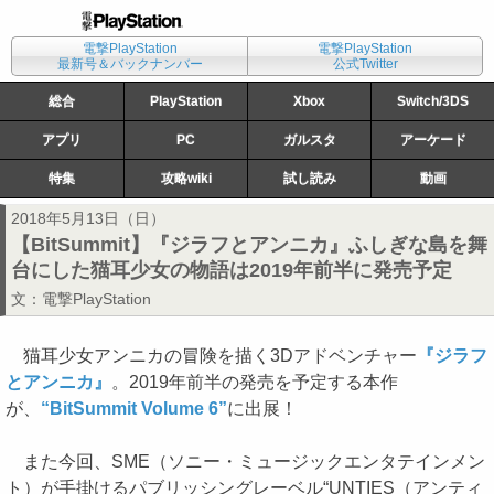
電撃PlayStation
電撃PlayStation
最新号＆バックナンバー
公式Twitter
総合
PlayStation
Xbox
Switch/3DS
アプリ
PC
ガルスタ
アーケード
特集
攻略wiki
試し読み
動画
2018年5月13日（日）
【BitSummit】『ジラフとアンニカ』ふしぎな島を舞
台にした猫耳少女の物語は2019年前半に発売予定
文：
電撃PlayStation
猫耳少女アンニカの冒険を描く3Dアドベンチャー
『ジラフ
とアンニカ』
。2019年前半の発売を予定する本作
が、
“BitSummit Volume 6”
に出展！
また今回、SME（ソニー・ミュージックエンタテインメン
ト）が手掛けるパブリッシングレーベル“UNTIES（アンティ