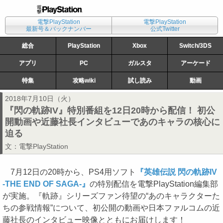
電撃PlayStation
電撃PlayStation
最新号＆バックナンバー
公式Twitter
総合
PlayStation
Xbox
Switch/3DS
アプリ
PC
ガルスタ
アーケード
特集
攻略wiki
試し読み
動画
2018年7月10日（火）
『閃の軌跡IV』特別番組を12日20時から配信！ 初公
開動画や近藤社長インタビューであのキャラの核心に
迫る
文：
電撃PlayStation
7月12日の20時から、PS4用ソフト
『英雄伝説 閃の軌跡IV
-THE END OF SAGA-』
の特別配信を電撃PlayStation編集部
が実施。『軌跡』シリーズファン待望の“あのキャラクターた
ちの参戦情報”について、初公開の動画や日本ファルコムの近
藤社長のインタビュー映像とともにお届けします！