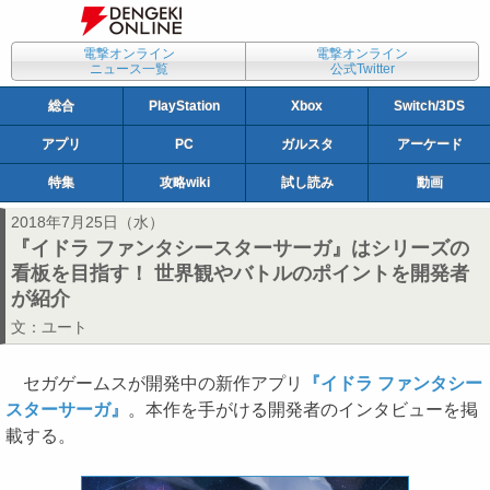
電撃オンライン
電撃オンライン
ニュース一覧
公式Twitter
総合
PlayStation
Xbox
Switch/3DS
アプリ
PC
ガルスタ
アーケード
特集
攻略wiki
試し読み
動画
2018年7月25日（水）
『イドラ ファンタシースターサーガ』はシリーズの
看板を目指す！ 世界観やバトルのポイントを開発者
が紹介
文：
ユート
セガゲームスが開発中の新作アプリ
『イドラ ファンタシー
スターサーガ』
。本作を手がける開発者のインタビューを掲
載する。