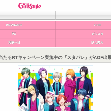
PlayStation
Xbox
PC
ガルスタ
攻略wiki
試し読み
たるRTキャンペーン実施中の『スタパレ』がAGF出