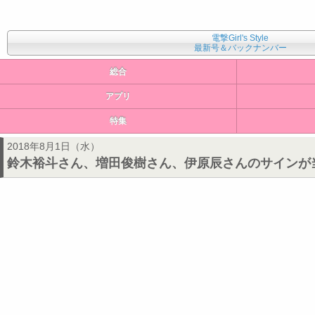
電撃Girl's Style
最新号＆バックナンバー
総合
アプリ
特集
2018年8月1日（水）
鈴木裕斗さん、増田俊樹さん、伊原辰さんのサインが当