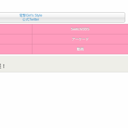
電撃Girl's Style
公式Twitter
Switch/3DS
アーケード
動画
展！