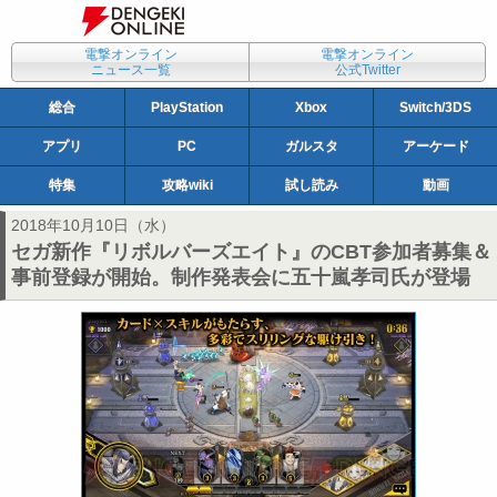
電撃オンライン
電撃オンライン
ニュース一覧
公式Twitter
総合
PlayStation
Xbox
Switch/3DS
アプリ
PC
ガルスタ
アーケード
特集
攻略wiki
試し読み
動画
2018年10月10日（水）
セガ新作『リボルバーズエイト』のCBT参加者募集＆
事前登録が開始。制作発表会に五十嵐孝司氏が登場