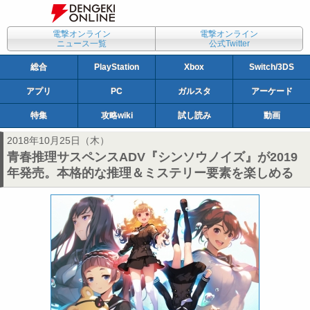
電撃オンライン
電撃オンライン
ニュース一覧
公式Twitter
総合
PlayStation
Xbox
Switch/3DS
アプリ
PC
ガルスタ
アーケード
特集
攻略wiki
試し読み
動画
2018年10月25日（木）
青春推理サスペンスADV『シンソウノイズ』が2019
年発売。本格的な推理＆ミステリー要素を楽しめる