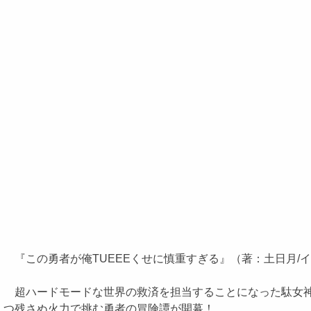
『この勇者が俺TUEEEくせに慎重すぎる』（著：土日月/イ
超ハードモードな世界の救済を担当することになった駄女神
つ残さぬ火力で挑む勇者の冒険譚が開幕！