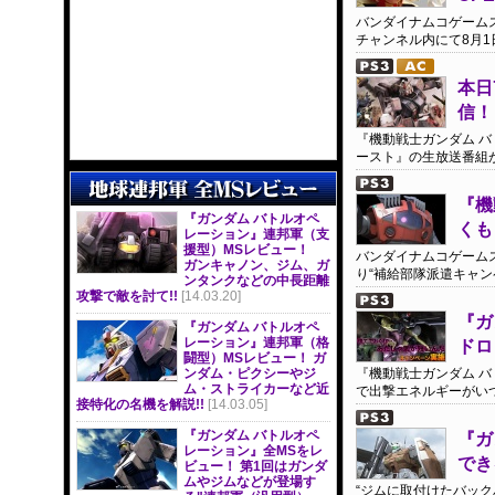
バンダイナムコゲームス
チャンネル内にて8月1
本日
信！
『機動戦士ガンダム バ
ースト』の生放送番組が
『機
『ガンダム バトルオペ
くも
レーション』連邦軍（支
援型）MSレビュー！
バンダイナムコゲームス
ガンキャノン、ジム、ガ
り“補給部隊派遣キャン
ンタンクなどの中長距離
攻撃で敵を討て!!
[14.03.20]
『ガ
『ガンダム バトルオペ
レーション』連邦軍（格
ドロ
闘型）MSレビュー！ ガ
ンダム・ピクシーやジ
『機動戦士ガンダム バ
ム・ストライカーなど近
で出撃エネルギーがい
接特化の名機を解説!!
[14.03.05]
『ガンダム バトルオペ
『ガ
レーション』全MSをレ
でき
ビュー！ 第1回はガンダ
ムやジムなどが登場す
“ジムに取付けたバッ