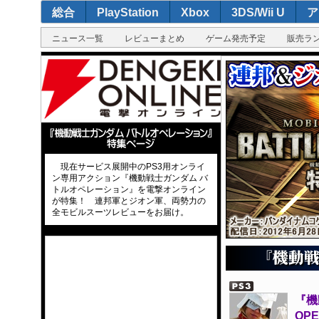
総合
PlayStation
Xbox
3DS/Wii U
ア
ニュース一覧
レビューまとめ
ゲーム発売予定
販売ラ
現在サービス展開中のPS3用オンライ
ン専用アクション『機動戦士ガンダム バ
トルオペレーション』を電撃オンライン
が特集！ 連邦軍とジオン軍、両勢力の
全モビルスーツレビューをお届け。
『機
OP