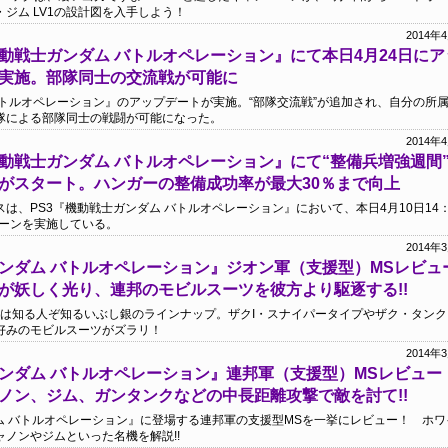
ジム LV1の設計図を入手しよう！
2014年
動戦士ガンダム バトルオペレーション』にて本日4月24日に
実施。部隊同士の交流戦が可能に
バトルオペレーション』のアップデートが実施。“部隊交流戦”が追加され、自分の所
隊による部隊同士の戦闘が可能になった。
2014年
動戦士ガンダム バトルオペレーション』にて“整備兵増強週間
がスタート。ハンガーの整備成功率が最大30％まで向上
は、PS3『機動戦士ガンダム バトルオペレーション』において、本日4月10日14：
ペーンを実施している。
2014年
ンダム バトルオペレーション』ジオン軍（支援型）MSレビュ
が妖しく光り、連邦のモビルスーツを彼方より駆逐する!!
Sは知る人ぞ知るいぶし銀のラインナップ。ザクI・スナイパータイプやザク・タン
好みのモビルスーツがズラリ！
2014年
ンダム バトルオペレーション』連邦軍（支援型）MSレビュー
ノン、ジム、ガンタンクなどの中長距離攻撃で敵を討て!!
ダム バトルオペレーション』に登場する連邦軍の支援型MSを一挙にレビュー！ ホ
ノンやジムといった名機を解説!!