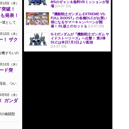
MSのギャン＆無料VRミッションが登
3月13日（木）
場
[14.07.10]
ド突破！
『機動戦士ガンダム EXTREME VS.
果も発表！
FULL BOOST』の各種DLCがお買い
得になるサマーキャンペーンが開
一環として
催！ DL版とのセットも
[14.07.09]
3月12日（水）
G-3ガンダムが『機動戦士ガンダム サ
イドストーリーズ』へ出撃！ 第3弾
ー！ ザク
DLCは本日7月3日より配信
！
[14.07.03]
名機ぞろいの
3月12日（水）
ード突
日現在、つい
年3月5日（水）
！ ガンダ
軍の格闘型