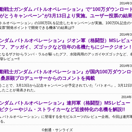
2014年
動戦士ガンダム バトルオペレーション』で“100万ダウンロー
がとうキャンペーン”が3月13日より実施。ユーザー投票の結
トルオペレーション』の100万DLを記念したキャンペーンが実施。100万DL記念の
票“開発ポイントで開発できる機体”の結果は!?
2014年
ンダム バトルオペレーション』ジオン軍（格闘型）MSレビュ
グフ、アッガイ、ズゴックなど往年の名機たちにジークジオン
となるザクIからランバ・ラルが駆ったグフ、水陸両用のアッガイやズゴックなど、
挙レビュー!!
2014年
動戦士ガンダム バトルオペレーション』が国内100万ダウンロ
 桑原顕プロデューサーからのコメントを掲載
いうことで、3月13日から記念キャンペーンが予定されていた『バトオペ』。3月12
破したことが発表された。
2014
ンダム バトルオペレーション』連邦軍（格闘型）MSレビュー
ピクシーやジム・ストライカーなど近接特化の名機を解説!!
ダム バトルオペレーション』に登場する全モビルスーツのレビュー企画。今回は連邦
する。
©創通・サンライズ