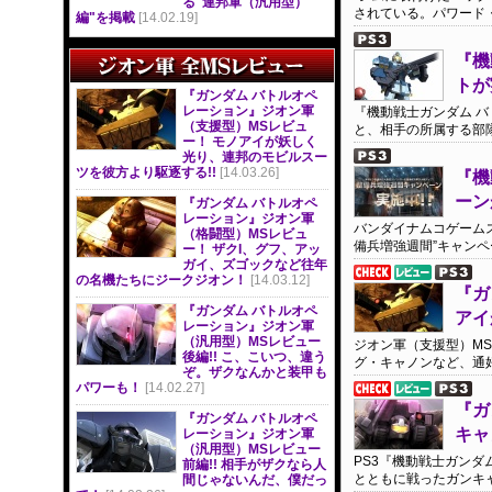
る"連邦軍（汎用型）
されている。パワード・
編"を掲載
[14.02.19]
『機
トが
『ガンダム バトルオペ
レーション』ジオン軍
『機動戦士ガンダム 
（支援型）MSレビュ
と、相手の所属する部
ー！ モノアイが妖しく
光り、連邦のモビルスー
ツを彼方より駆逐する!!
[14.03.26]
『機
ーン
『ガンダム バトルオペ
レーション』ジオン軍
バンダイナムコゲームス
（格闘型）MSレビュ
備兵増強週間”キャン
ー！ ザクI、グフ、アッ
ガイ、ズゴックなど往年
の名機たちにジークジオン！
[14.03.12]
『ガ
『ガンダム バトルオペ
アイ
レーション』ジオン軍
（汎用型）MSレビュー
ジオン軍（支援型）M
後編!! こ、こいつ、違う
グ・キャノンなど、通
ぞ。ザクなんかと装甲も
パワーも！
[14.02.27]
『ガ
『ガンダム バトルオペ
キャ
レーション』ジオン軍
（汎用型）MSレビュー
PS3『機動戦士ガン
前編!! 相手がザクなら人
とともに戦ったガンキャ
間じゃないんだ、僕だっ