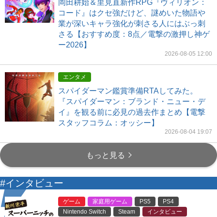
岡田耕始＆里見直新作RPG『ヴィリオン：
コード』はクセ強だけど、謎めいた物語や
業が深いキャラ強化が刺さる人にはぶっ刺
さる【おすすめ度：8点／電撃の激押し神ゲ
ー2026】
2026-08-05 12:00
エンタメ
スパイダーマン鑑賞準備RTAしてみた。
『スパイダーマン：ブランド・ニュー・デ
イ』を観る前に必見の過去作まとめ【電撃
スタッフコラム：オッシー】
2026-08-04 19:07
もっと見る
#インタビュー
ゲーム
家庭用ゲーム
PS5
PS4
Nintendo Switch
Steam
インタビュー