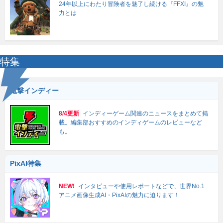
24年以上にわたり冒険者を魅了し続ける『FFXI』の魅
力とは
特集
電撃インディー
8/4更新
インディーゲーム関連のニュースをまとめて掲
載。編集部おすすめのインディゲームのレビューなど
も。
PixAI特集
NEW!
インタビューや使用レポートなどで、世界No.1
アニメ画像生成AI・PixAIの魅力に迫ります！