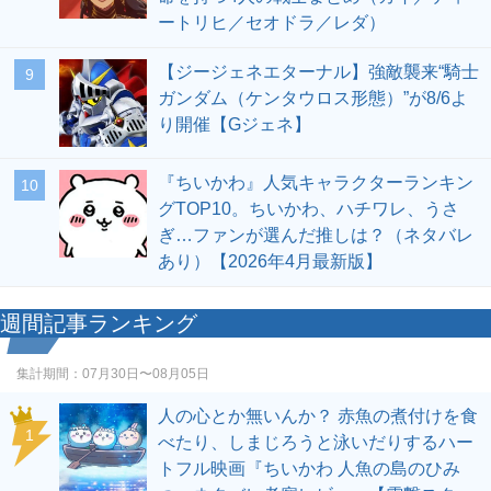
ートリヒ／セオドラ／レダ）
【ジージェネエターナル】強敵襲来“騎士
9
ガンダム（ケンタウロス形態）”が8/6よ
り開催【Gジェネ】
『ちいかわ』人気キャラクターランキン
10
グTOP10。ちいかわ、ハチワレ、うさ
ぎ…ファンが選んだ推しは？（ネタバレ
あり）【2026年4月最新版】
週間記事ランキング
集計期間：
07月30日〜08月05日
人の心とか無いんか？ 赤魚の煮付けを食
1
べたり、しまじろうと泳いだりするハー
トフル映画『ちいかわ 人魚の島のひみ