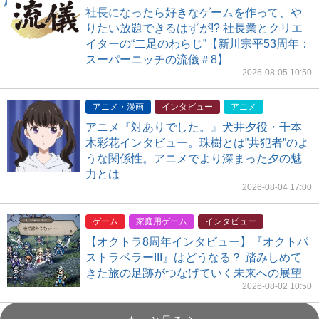
社長になったら好きなゲームを作って、や
りたい放題できるはずが!? 社長業とクリエ
イターの“二足のわらじ”【新川宗平53周年：
スーパーニッチの流儀＃8】
2026-08-05 10:50
アニメ・漫画
インタビュー
アニメ
アニメ『対ありでした。』犬井夕役・千本
木彩花インタビュー。珠樹とは”共犯者”のよ
うな関係性。アニメでより深まった夕の魅
力とは
2026-08-04 17:00
ゲーム
家庭用ゲーム
インタビュー
【オクトラ8周年インタビュー】『オクトパ
ストラベラーIII』はどうなる？ 踏みしめて
きた旅の足跡がつなげていく未来への展望
2026-08-02 10:50