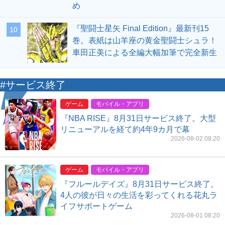
め
『聖闘士星矢 Final Edition』最新刊15
10
巻。表紙は山羊座の黄金聖闘士シュラ！
車田正美による全編大幅加筆で完全新生
#サービス終了
ゲーム
モバイル・アプリ
『NBA RISE』8月31日サービス終了。大型
リニューアルを経て約4年9カ月で幕
2026-08-02 08:20
ゲーム
モバイル・アプリ
『フルールデイズ』8月31日サービス終了。
4人の彼が日々の生活を彩ってくれる花丸ラ
イフサポートゲーム
2026-08-01 08:20