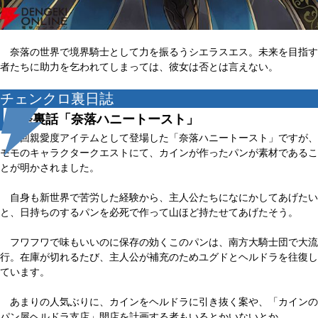
奈落の世界で境界騎士として力を振るうシエラスエス。未来を目指す
者たちに助力を乞われてしまっては、彼女は否とは言えない。
チェンクロ裏日誌
開発裏話「奈落ハニートースト」
今回親愛度アイテムとして登場した「奈落ハニートースト」ですが、
モモのキャラクタークエストにて、カインが作ったパンが素材であるこ
とが明かされました。
自身も新世界で苦労した経験から、主人公たちになにかしてあげたい
と、日持ちのするパンを必死で作って山ほど持たせてあげたそう。
フワフワで味もいいのに保存の効くこのパンは、南方大騎士団で大流
行。在庫が切れるたび、主人公が補充のためユグドとヘルドラを往復し
ています。
あまりの人気ぶりに、カインをヘルドラに引き抜く案や、「カインの
パン屋ヘルドラ支店」開店を計画する者もいるとかいないとか。