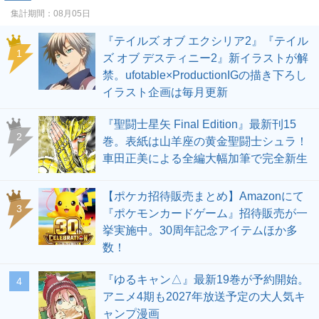
集計期間：
08月05日
『テイルズ オブ エクシリア2』『テイル
1
ズ オブ デスティニー2』新イラストが解
禁。ufotable×ProductionIGの描き下ろし
イラスト企画は毎月更新
『聖闘士星矢 Final Edition』最新刊15
2
巻。表紙は山羊座の黄金聖闘士シュラ！
車田正美による全編大幅加筆で完全新生
【ポケカ招待販売まとめ】Amazonにて
3
『ポケモンカードゲーム』招待販売が一
挙実施中。30周年記念アイテムほか多
数！
『ゆるキャン△』最新19巻が予約開始。
4
アニメ4期も2027年放送予定の大人気キ
ャンプ漫画