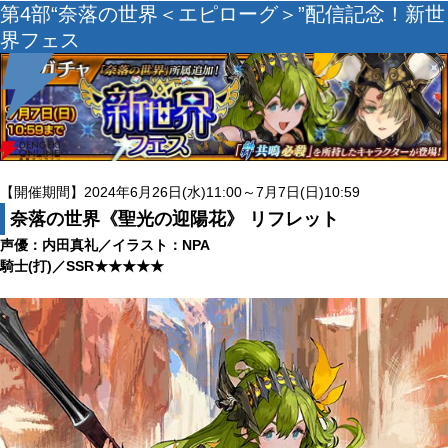
第4部“奈落の世界＜エピローグ＞”配信記念！新世
界フェス
【開催期間】2024年6月26日(水)11:00～7月7日(日)10:59
奈落の世界《聖光の迎陽花》 リフレット
声優：内田真礼／イラスト：NPA
騎士(打)／SSR★★★★★