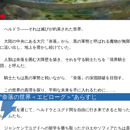
へルドラ――それは滅びが約束された世界。
大陸の中央にある大穴『奈落』から、黒の軍勢と呼ばれる魔物が無限
に這い出し、地上を脅かし続けていた。
人類は奈落を囲む大障壁を築き、それを守る騎士たちを「境界騎士
団」と呼んだ。
騎士たちは黒の軍勢と戦いながら、『奈落』の深淵踏破を目指す。
この世界の真理を探り、平和な未来を手に入れるために……。
“奈落の世界＜エピローグ＞”あらすじ
万象鏡を通じて、ヘルドラとユグド間を自由に行き来できると知った
レアムたち。
ジャンケンでユグドへの留学を勝ち取ったクロエやソフィアたちは喜