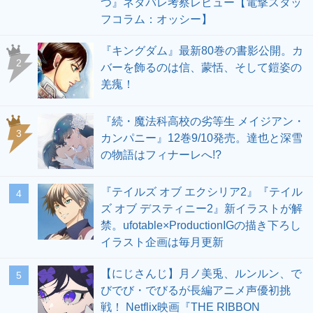
つ』ネタバレ考察レビュー【電撃スタッ
フコラム：オッシー】
『キングダム』最新80巻の書影公開。カ
2
バーを飾るのは信、蒙恬、そして鎧姿の
羌瘣！
『続・魔法科高校の劣等生 メイジアン・
3
カンパニー』12巻9/10発売。達也と深雪
の物語はフィナーレへ!?
『テイルズ オブ エクシリア2』『テイル
4
ズ オブ デスティニー2』新イラストが解
禁。ufotable×ProductionIGの描き下ろし
イラスト企画は毎月更新
【にじさんじ】月ノ美兎、ルンルン、で
5
びでび・でびるが長編アニメ声優初挑
戦！ Netflix映画『THE RIBBON