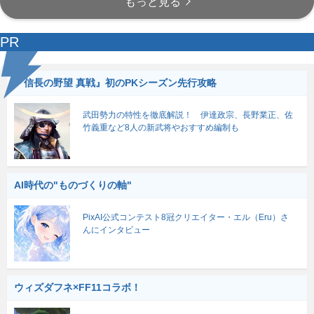
もっと見る
PR
『信長の野望 真戦』初のPKシーズン先行攻略
武田勢力の特性を徹底解説！ 伊達政宗、長野業正、佐
竹義重など8人の新武将やおすすめ編制も
AI時代の"ものづくりの軸"
PixAI公式コンテスト8冠クリエイター・エル（Eru）さ
んにインタビュー
ウィズダフネ×FF11コラボ！