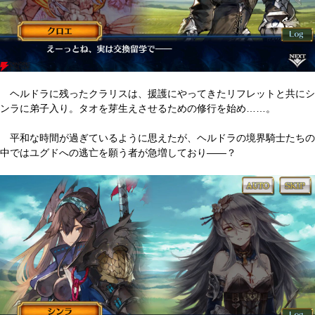
ヘルドラに残ったクラリスは、援護にやってきたリフレットと共にシ
ンラに弟子入り。タオを芽生えさせるための修行を始め……。
平和な時間が過ぎているように思えたが、ヘルドラの境界騎士たちの
中ではユグドへの逃亡を願う者が急増しており――？