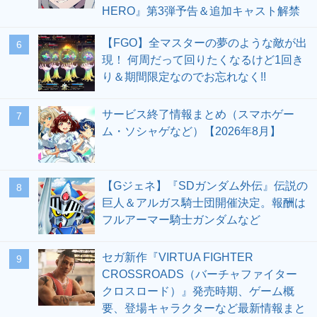
HERO』第3弾予告＆追加キャスト解禁
【FGO】全マスターの夢のような敵が出
6
現！ 何周だって回りたくなるけど1回き
り＆期間限定なのでお忘れなく!!
サービス終了情報まとめ（スマホゲー
7
ム・ソシャゲなど）【2026年8月】
【Gジェネ】『SDガンダム外伝』伝説の
8
巨人＆アルガス騎士団開催決定。報酬は
フルアーマー騎士ガンダムなど
セガ新作『VIRTUA FIGHTER
9
CROSSROADS（バーチャファイター
クロスロード）』発売時期、ゲーム概
要、登場キャラクターなど最新情報まと