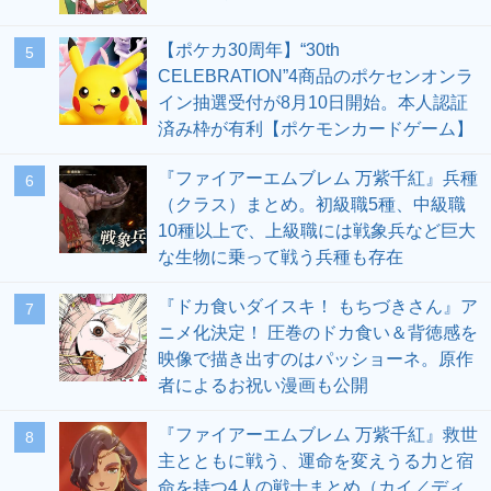
【ポケカ30周年】“30th
5
CELEBRATION”4商品のポケセンオンラ
イン抽選受付が8月10日開始。本人認証
済み枠が有利【ポケモンカードゲーム】
『ファイアーエムブレム 万紫千紅』兵種
6
（クラス）まとめ。初級職5種、中級職
10種以上で、上級職には戦象兵など巨大
な生物に乗って戦う兵種も存在
『ドカ食いダイスキ！ もちづきさん』ア
7
ニメ化決定！ 圧巻のドカ食い＆背徳感を
映像で描き出すのはパッショーネ。原作
者によるお祝い漫画も公開
『ファイアーエムブレム 万紫千紅』救世
8
主とともに戦う、運命を変えうる力と宿
命を持つ4人の戦士まとめ（カイ／ディ