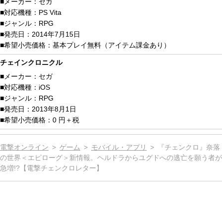
メーカー：
セガ
対応機種：
PS Vita
ジャンル：
RPG
発売日：
2014年7月15日
希望小売価格：
基本プレイ無料（アイテム課金あり）
チェインクロニクル
メーカー：
セガ
対応機種：
iOS
ジャンル：
RPG
発売日：
2013年8月1日
希望小売価格：
0 円＋税
電撃オンライン
ゲーム
モバイル・アプリ
『チェンクロ』奈落
の世界＜エピローグ＞新情報。ヘルドラからユグドへの逃亡を願う者が
急増!?【電撃チェンクロレター】