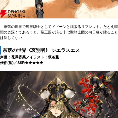
奈落の世界で境界騎士としてドドーンと頑張るリフレット。たとえ暗
闇の奥深くであろうと、聖王国が誇る十七聖騎士団の向日葵が陰ること
は決してない。
奈落の世界《哀別者》 シエラスエス
声優：花澤香菜／イラスト：萩谷薫
僧侶(聖)／SSR★★★★★