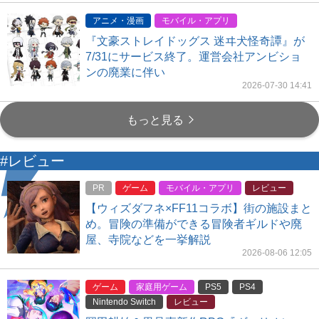
アニメ・漫画
モバイル・アプリ
『文豪ストレイドッグス 迷ヰ犬怪奇譚』が
7/31にサービス終了。運営会社アンビショ
ンの廃業に伴い
2026-07-30 14:41
もっと見る
#レビュー
PR
ゲーム
モバイル・アプリ
レビュー
【ウィズダフネ×FF11コラボ】街の施設まと
め。冒険の準備ができる冒険者ギルドや廃
屋、寺院などを一挙解説
2026-08-06 12:05
ゲーム
家庭用ゲーム
PS5
PS4
Nintendo Switch
レビュー