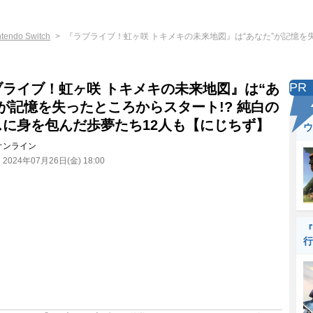
ntendo Switch
『ラブライブ！虹ヶ咲 トキメキの未来地図』は“あなた”が記憶を
PR
ブライブ！虹ヶ咲 トキメキの未来地図』は“あ
が記憶を失ったところからスタート!? 純白の
スに身を包んだ歩夢たち12人も【にじちず】
ウ
オンライン
：
2024年07月26日(金) 18:00
『
行