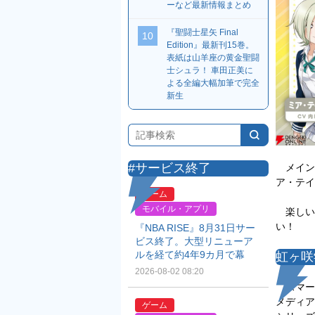
ーなど最新情報まとめ
『聖闘士星矢 Final
10
Edition』最新刊15巻。
表紙は山羊座の黄金聖闘
士シュラ！ 車田正美に
よる全編大幅加筆で完全
新生
#サービス終了
メイン
ア・テイ
ゲーム
モバイル・アプリ
楽しい
い！
『NBA RISE』8月31日サー
ビス終了。大型リニューア
ルを経て約4年9カ月で幕
虹ヶ咲
2026-08-02 08:20
スマー
メディア
ゲーム