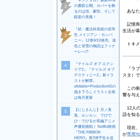
『キングダム』最新80巻
の書影公開。カバーを飾
2
あなた
るのは信、蒙恬、そして
鎧姿の羌瘣！
記憶喪
『続・魔法科高校の劣等
生活が幕
生 メイジアン・カンパ
3
ニー』12巻9/10発売。達
トキメ
也と深雪の物語はフィナ
ーレへ!?
『テイルズ オブ エクシ
4
『ラブラ
リア2』『テイルズ オブ
スタ）で
デスティニー2』新イラ
ストが解禁。
ufotable×ProductionIGの
この衝撃
描き下ろしイラスト企画
響を与え
は毎月更新
12人の
【にじさんじ】月ノ美
5
語を知る
兎、ルンルン、でびで
び・でびるが長編アニメ
声優初挑戦！ Netflix映画
現在、ス
『THE RIBBON
が
専用Y
HERO』第3弾予告＆追