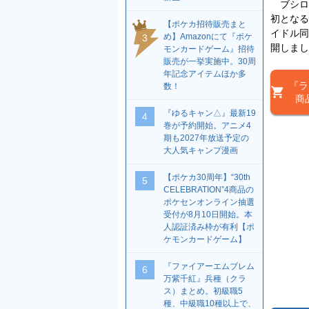
ブシロ
初となる
【ポケカ招待販売まと
イドル同
め】Amazonにて『ポケ
3
開しまし
モンカードゲーム』招待
販売が一挙実施中。30周
年記念アイテムほか多
『ラ
数！
商
『ゆるキャン△』最新19
4
巻が予約開始。アニメ4
期も2027年放送予定の
大人気キャンプ漫画
【ポケカ30周年】“30th
5
CELEBRATION”4商品の
ポケセンオンライン抽選
受付が8月10日開始。本
人認証済み枠が有利【ポ
ケモンカードゲーム】
『ファイアーエムブレム
6
万紫千紅』兵種（クラ
ス）まとめ。初級職5
種、中級職10種以上で、