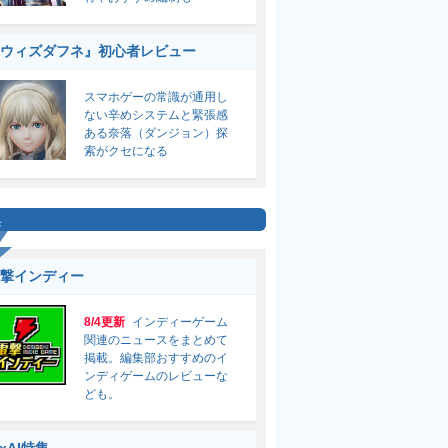
ウィズダフネ』初心者レビュー
スマホゲーの常識が通用し
ない辛めシステムと緊張感
ある奈落（ダンジョン）探
索がクセになる
集
撃インディー
8/4更新
インディーゲーム
関連のニュースをまとめて
掲載。編集部おすすめのイ
ンディゲームのレビューな
ども。