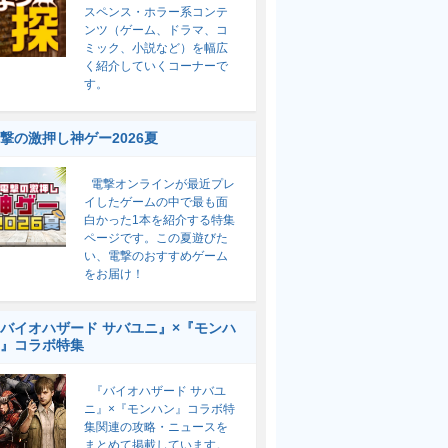
スペンス・ホラー系コンテ
ンツ（ゲーム、ドラマ、コ
ミック、小説など）を幅広
く紹介していくコーナーで
す。
撃の激押し神ゲー2026夏
電撃オンラインが最近プレ
イしたゲームの中で最も面
白かった1本を紹介する特集
ページです。この夏遊びた
い、電撃のおすすめゲーム
をお届け！
バイオハザード サバユニ』×『モンハ
』コラボ特集
『バイオハザード サバユ
ニ』×『モンハン』コラボ特
集関連の攻略・ニュースを
まとめて掲載しています。