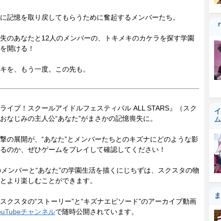
に記憶を取り戻してもらうために奮起するメンバーたち。
『
失のあなたと12人のメンバーの、トキメキのカケラを探す学園
を開ける！
キを、もう一度。この先も。
イブ！スクールアイドルフェスティバル ALL STARS』（スク
イ
おなじみの主人公“あなた”がまさかの記憶喪失に。
ム
の展開が、“あなた”とメンバーたちとのキズナにどのような影
るのか、ぜひゲームをプレイして確認してください！
メンバーと“あなた”の学園生活を描くにじちずは、スクスタの物
とより楽しむことができます。
ま
クスタの“ストーリー”と“キズナエピソード”のアーカイブ動画
ouTubeチャンネル
で随時公開されています。