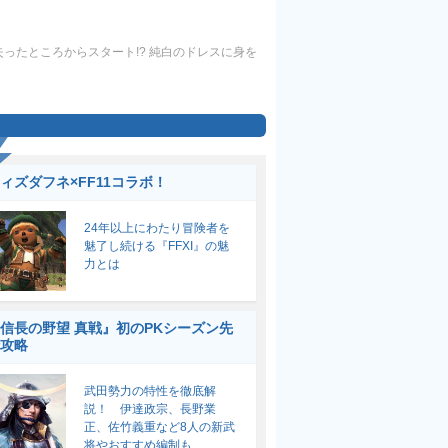
失ったところからスタート!? 純白のドレスに身を
ィズダフネ×FF11コラボ！
24年以上にわたり冒険者を
魅了し続ける『FFXI』の魅
力とは
信長の野望 真戦』初のPKシーズン先
攻略
武田勢力の特性を徹底解
説！ 伊達政宗、長野業
正、佐竹義重など8人の新武
将やおすすめ編制も