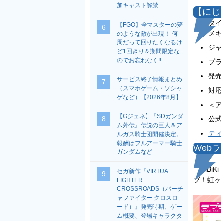
加キャスト解禁
【にじ
タ
【FGO】全マスターの夢
6
メ
のような敵が出現！ 何
周だって回りたくなるけ
ジ
ど1回きり＆期間限定な
のでお忘れなく!!
プラ
発
サービス終了情報まとめ
7
（スマホゲーム・ソシャ
対
ゲなど）【2026年8月】
＜
【Gジェネ】『SDガンダ
公
8
ム外伝』伝説の巨人＆ア
テ
ルガス騎士団開催決定。
報酬はフルアーマー騎士
Web
ガンダムなど
HiBiK
セガ新作『VIRTUA
9
ブ！虹ヶ
FIGHTER
CROSSROADS（バーチ
ャファイター クロスロ
ード）』発売時期、ゲー
ム概要、登場キャラクタ