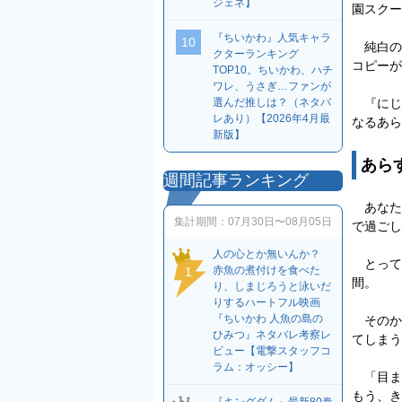
ジェネ】
園スクー
『ちいかわ』人気キャラ
10
純白の
クターランキング
コピーが
TOP10。ちいかわ、ハチ
ワレ、うさぎ…ファンが
『にじ
選んだ推しは？（ネタバ
レあり）【2026年4月最
なるあら
新版】
あら
週間記事ランキング
あなた
集計期間：
07月30日〜08月05日
で過ごし
人の心とか無いんか？
とって
赤魚の煮付けを食べた
1
間。
り、しまじろうと泳いだ
りするハートフル映画
『ちいかわ 人魚の島の
そのか
ひみつ』ネタバレ考察レ
てしまう
ビュー【電撃スタッフコ
ラム：オッシー】
「目ま
もう、き