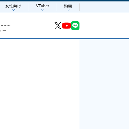
女性向け
VTuber
動画
ュー