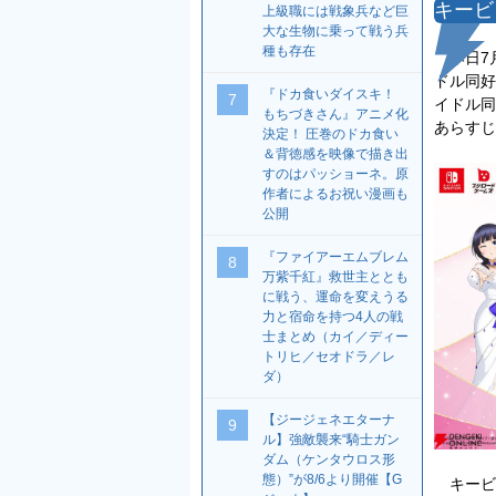
キービ
上級職には戦象兵など巨
大な生物に乗って戦う兵
種も存在
本日7月
ドル同好
『ドカ食いダイスキ！
7
イドル同
もちづきさん』アニメ化
あらすじ
決定！ 圧巻のドカ食い
＆背徳感を映像で描き出
すのはパッショーネ。原
作者によるお祝い漫画も
公開
『ファイアーエムブレム
8
万紫千紅』救世主ととも
に戦う、運命を変えうる
力と宿命を持つ4人の戦
士まとめ（カイ／ディー
トリヒ／セオドラ／レ
ダ）
【ジージェネエターナ
9
ル】強敵襲来“騎士ガン
ダム（ケンタウロス形
態）”が8/6より開催【G
キービ