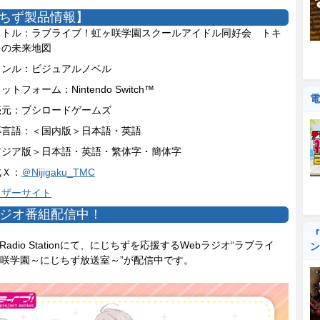
ちず製品情報】
イトル：ラブライブ！虹ヶ咲学園スクールアイドル同好会 トキ
キの未来地図
ャンル：ビジュアルノベル
ットフォーム：Nintendo Switch™
電
売元：ブシロードゲームズ
応言語：＜国内版＞日本語・英語
アジア版＞日本語・英語・繁体字・簡体字
式Ｘ：
＠Nijigaku_TMC
ィザーサイト
ラジオ番組配信中！
『
i Radio Stationにて、にじちずを応援するWebラジオ“ラブライ
ン
咲学園～にじちず放送室～”が配信中です。