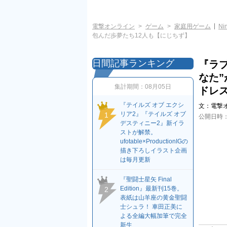
電撃オンライン
ゲーム
家庭用ゲーム
Ni
包んだ歩夢たち12人も【にじちず】
日間記事ランキング
『ラ
なた”
集計期間：
08月05日
ドレ
『テイルズ オブ エクシ
文：
電撃
リア2』『テイルズ オブ
1
公開日時
デスティニー2』新イラ
ストが解禁。
ufotable×ProductionIGの
描き下ろしイラスト企画
は毎月更新
『聖闘士星矢 Final
Edition』最新刊15巻。
2
表紙は山羊座の黄金聖闘
士シュラ！ 車田正美に
よる全編大幅加筆で完全
新生