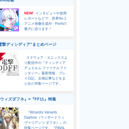
ixAI特集
NEW!
インタビューや使用
レポートなどで、世界No.1
アニメ画像生成AI・PixAIの
魅力に迫ります！
電撃ディシディア”まとめページ
スクウェア・エニックスよ
り配信中の『ディシディア
デュエルム ファイナルファ
ンタジー』最新情報、プレ
イ日記、企画記事などをま
とめた特集ページです。
ウィズダフネ』×『FF11』特集
『Wizardry Variants
Daphne（ウィザードリィ
ヴァリアンツ ダフネ）』の
特集ページです。『FINAL