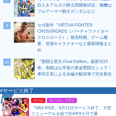
巨人＆アルガス騎士団開催決定。報酬は
フルアーマー騎士ガンダムなど
セガ新作『VIRTUA FIGHTER
9
CROSSROADS（バーチャファイター
クロスロード）』発売時期、ゲーム概
要、登場キャラクターなど最新情報まと
め
『聖闘士星矢 Final Edition』最新刊15
10
巻。表紙は山羊座の黄金聖闘士シュラ！
車田正美による全編大幅加筆で完全新生
#サービス終了
ゲーム
モバイル・アプリ
『NBA RISE』8月31日サービス終了。大型
リニューアルを経て約4年9カ月で幕