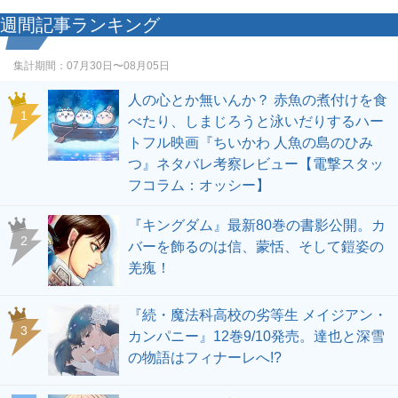
週間記事ランキング
集計期間：
07月30日〜08月05日
人の心とか無いんか？ 赤魚の煮付けを食
1
べたり、しまじろうと泳いだりするハー
トフル映画『ちいかわ 人魚の島のひみ
つ』ネタバレ考察レビュー【電撃スタッ
フコラム：オッシー】
『キングダム』最新80巻の書影公開。カ
2
バーを飾るのは信、蒙恬、そして鎧姿の
羌瘣！
『続・魔法科高校の劣等生 メイジアン・
3
カンパニー』12巻9/10発売。達也と深雪
の物語はフィナーレへ!?