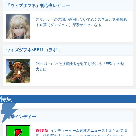
『ウィズダフネ』初心者レビュー
スマホゲーの常識が通用しない辛めシステムと緊張感あ
る奈落（ダンジョン）探索がクセになる
ウィズダフネ×FF11コラボ！
24年以上にわたり冒険者を魅了し続ける『FFXI』の魅
力とは
特集
電撃インディー
8/4更新
インディーゲーム関連のニュースをまとめて掲