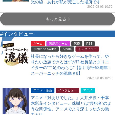
光の線…あれが私が死亡した場所です
2026-08-03 10:50
もっと見る
#インタビュー
ゲーム
家庭用ゲーム
PS5
PS4
Nintendo Switch
Steam
インタビュー
社長になったら好きなゲームを作って、や
りたい放題できるはずが!? 社長業とクリエ
イターの“二足のわらじ”【新川宗平53周年：
スーパーニッチの流儀＃8】
2026-08-05 10:50
アニメ・漫画
インタビュー
アニメ
アニメ『対ありでした。』犬井夕役・千本
木彩花インタビュー。珠樹とは”共犯者”のよ
うな関係性。アニメでより深まった夕の魅
力とは