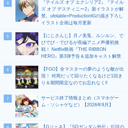
『テイルズ オブ エクシリア2』『テイル
4
ズ オブ デスティニー2』新イラストが解
禁。ufotable×ProductionIGの描き下ろし
イラスト企画は毎月更新
【にじさんじ】月ノ美兎、ルンルン、で
5
びでび・でびるが長編アニメ声優初挑
戦！ Netflix映画『THE RIBBON
HERO』第3弾予告＆追加キャスト解禁
【FGO】全マスターの夢のような敵が出
6
現！ 何周だって回りたくなるけど1回き
り＆期間限定なのでお忘れなく!!
サービス終了情報まとめ（スマホゲー
7
ム・ソシャゲなど）【2026年8月】
【Gジェネ】『SDガンダム外伝』伝説の
8