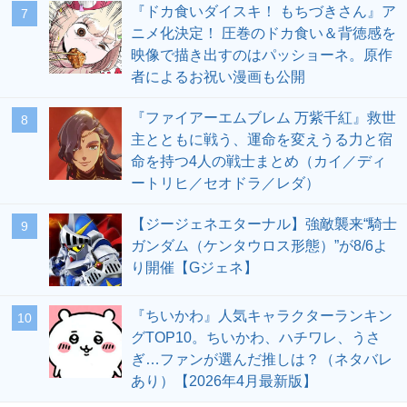
『ドカ食いダイスキ！ もちづきさん』ア
7
ニメ化決定！ 圧巻のドカ食い＆背徳感を
映像で描き出すのはパッショーネ。原作
者によるお祝い漫画も公開
『ファイアーエムブレム 万紫千紅』救世
8
主とともに戦う、運命を変えうる力と宿
命を持つ4人の戦士まとめ（カイ／ディ
ートリヒ／セオドラ／レダ）
【ジージェネエターナル】強敵襲来“騎士
9
ガンダム（ケンタウロス形態）”が8/6よ
り開催【Gジェネ】
『ちいかわ』人気キャラクターランキン
10
グTOP10。ちいかわ、ハチワレ、うさ
ぎ…ファンが選んだ推しは？（ネタバレ
あり）【2026年4月最新版】