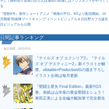
そして締め切り直前のおちんぽ達郎の部屋にはアシスタントがやってく
る
『怪獣8号』新作ショートアニメ『鳴海の平日』9/5より配信開始。10
月開催“防衛隊ブートキャンプ”イベントビジュアル＆日比野カフカ誕生
日ビジュアルも公開
日間記事ランキング
集計期間：
08月05日
『テイルズ オブ エクシリア2』『テイル
1
ズ オブ デスティニー2』新イラストが解
禁。ufotable×ProductionIGの描き下ろし
イラスト企画は毎月更新
『聖闘士星矢 Final Edition』最新刊15
2
巻。表紙は山羊座の黄金聖闘士シュラ！
車田正美による全編大幅加筆で完全新生