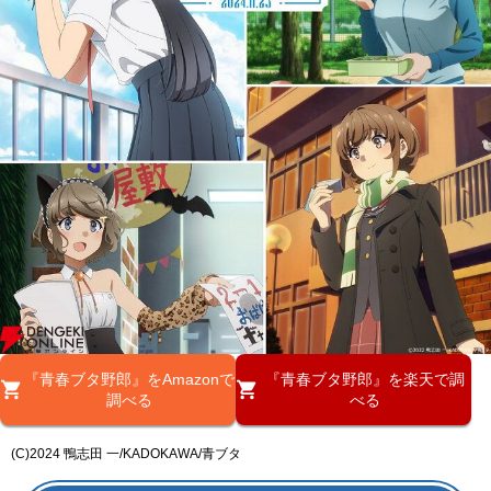
『青春ブタ野郎』をAmazonで
『青春ブタ野郎』を楽天で調
調べる
べる
(C)2024 鴨志田 一/KADOKAWA/青ブタ