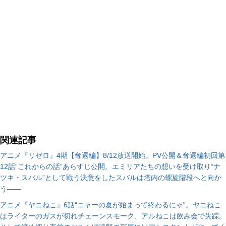
関連記事
アニメ『リゼロ』4期【奪還編】8/12放送開始。PV公開＆奪還編初回第
12話“これからの話”あらすじ公開。エミリアたちの想いを受け取り“ナ
ツキ・スバル”として戦う決意をしたスバルは塔内の螺旋階段へと向か
う――
アニメ『ヤニねこ』6話“ニャーの夏が始まって終わるにゃ”。ヤニねこ
はライターのガスが切れチェーンスモーク、アルねこは飲み会で失踪。