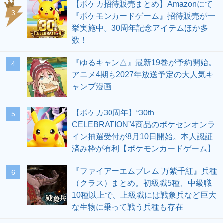
【ポケカ招待販売まとめ】Amazonにて
3
『ポケモンカードゲーム』招待販売が一
挙実施中。30周年記念アイテムほか多
数！
『ゆるキャン△』最新19巻が予約開始。
4
アニメ4期も2027年放送予定の大人気キ
ャンプ漫画
【ポケカ30周年】“30th
5
CELEBRATION”4商品のポケセンオンラ
イン抽選受付が8月10日開始。本人認証
済み枠が有利【ポケモンカードゲーム】
『ファイアーエムブレム 万紫千紅』兵種
6
（クラス）まとめ。初級職5種、中級職
10種以上で、上級職には戦象兵など巨大
な生物に乗って戦う兵種も存在