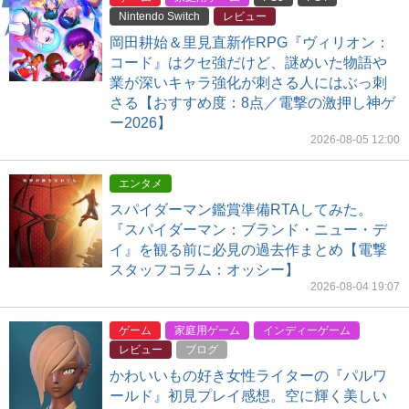
Nintendo Switch
レビュー
岡田耕始＆里見直新作RPG『ヴィリオン：
コード』はクセ強だけど、謎めいた物語や
業が深いキャラ強化が刺さる人にはぶっ刺
さる【おすすめ度：8点／電撃の激押し神ゲ
ー2026】
2026-08-05 12:00
エンタメ
スパイダーマン鑑賞準備RTAしてみた。
『スパイダーマン：ブランド・ニュー・デ
イ』を観る前に必見の過去作まとめ【電撃
スタッフコラム：オッシー】
2026-08-04 19:07
ゲーム
家庭用ゲーム
インディーゲーム
レビュー
ブログ
かわいいもの好き女性ライターの『パルワ
ールド』初見プレイ感想。空に輝く美しい