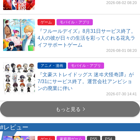
2026-08-02 08:20
ゲーム
モバイル・アプリ
『フルールデイズ』8月31日サービス終了。
4人の彼が日々の生活を彩ってくれる花丸ラ
イフサポートゲーム
2026-08-01 08:20
アニメ・漫画
モバイル・アプリ
『文豪ストレイドッグス 迷ヰ犬怪奇譚』が
7/31にサービス終了。運営会社アンビショ
ンの廃業に伴い
2026-07-30 14:41
もっと見る
#レビュー
ゲーム
家庭用ゲーム
PS5
PS4