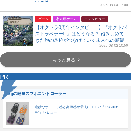
2026-08-04 17:00
ゲーム
家庭用ゲーム
インタビュー
【オクトラ8周年インタビュー】『オクトパ
ストラベラーIII』はどうなる？ 踏みしめて
きた旅の足跡がつなげていく未来への展望
2026-08-02 10:50
もっと見る
PR
56gの軽量スマホコントローラー
絶妙なオモチャ感と高級感が最高にエモい『abxylute
M4』レビュー