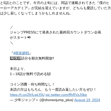
と5話とのことです。今月の上旬には、同誌で連載されてきた『僕のヒ
ーローアカデミア』が完結を迎えていますが、どちらも愛読していた方
は少し寂しくなってしまうかもしれませんね。
／
ジャンプPRESSにて発表された最終回カウントダウン企画
がスタート📢
＼
『
#呪術廻戦
』
2️⃣4️⃣5️⃣話分を順次無料開放‼
本日より、
1～18話が無料で読める🙌
コイン消費・待ち時間なし！
未読の方はもちろん、もう一度読み返したい方もぜひ！
https://t.co/2frILwLfSU
pic.twitter.com/ffhRVzJSke
— 少年ジャンプ＋ (@shonenjump_plus)
August 19, 2024