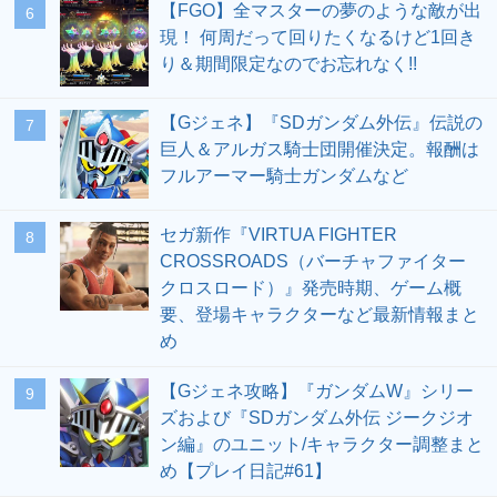
【FGO】全マスターの夢のような敵が出
6
現！ 何周だって回りたくなるけど1回き
り＆期間限定なのでお忘れなく!!
【Gジェネ】『SDガンダム外伝』伝説の
7
巨人＆アルガス騎士団開催決定。報酬は
フルアーマー騎士ガンダムなど
セガ新作『VIRTUA FIGHTER
8
CROSSROADS（バーチャファイター
クロスロード）』発売時期、ゲーム概
要、登場キャラクターなど最新情報まと
め
【Gジェネ攻略】『ガンダムW』シリー
9
ズおよび『SDガンダム外伝 ジークジオ
ン編』のユニット/キャラクター調整まと
め【プレイ日記#61】