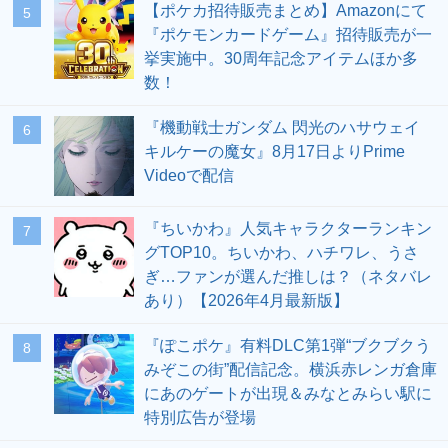
【ポケカ招待販売まとめ】Amazonにて
5
『ポケモンカードゲーム』招待販売が一
挙実施中。30周年記念アイテムほか多
数！
『機動戦士ガンダム 閃光のハサウェイ
6
キルケーの魔女』8月17日よりPrime
Videoで配信
『ちいかわ』人気キャラクターランキン
7
グTOP10。ちいかわ、ハチワレ、うさ
ぎ…ファンが選んだ推しは？（ネタバレ
あり）【2026年4月最新版】
『ぽこポケ』有料DLC第1弾“ブクブクう
8
みぞこの街”配信記念。横浜赤レンガ倉庫
にあのゲートが出現＆みなとみらい駅に
特別広告が登場