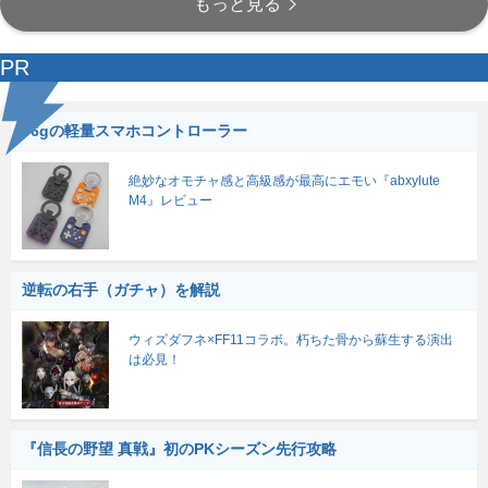
もっと見る
PR
56gの軽量スマホコントローラー
絶妙なオモチャ感と高級感が最高にエモい『abxylute
M4』レビュー
逆転の右手（ガチャ）を解説
ウィズダフネ×FF11コラボ。朽ちた骨から蘇生する演出
は必見！
『信長の野望 真戦』初のPKシーズン先行攻略