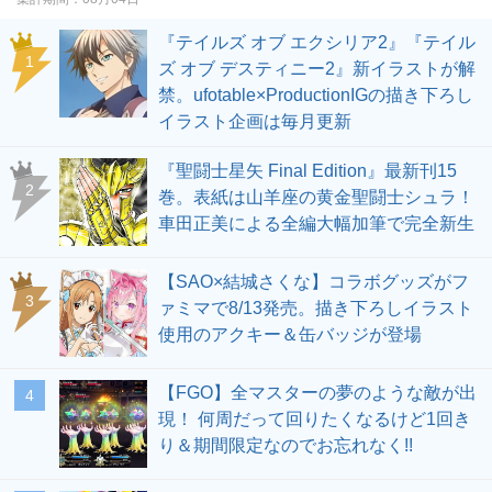
『テイルズ オブ エクシリア2』『テイル
1
ズ オブ デスティニー2』新イラストが解
禁。ufotable×ProductionIGの描き下ろし
イラスト企画は毎月更新
『聖闘士星矢 Final Edition』最新刊15
2
巻。表紙は山羊座の黄金聖闘士シュラ！
車田正美による全編大幅加筆で完全新生
【SAO×結城さくな】コラボグッズがフ
3
ァミマで8/13発売。描き下ろしイラスト
使用のアクキー＆缶バッジが登場
【FGO】全マスターの夢のような敵が出
4
現！ 何周だって回りたくなるけど1回き
り＆期間限定なのでお忘れなく!!