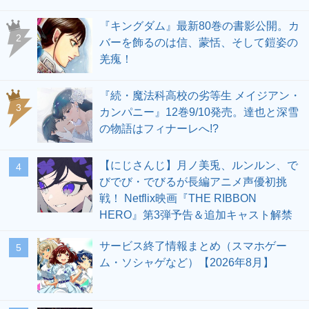
『キングダム』最新80巻の書影公開。カ
2
バーを飾るのは信、蒙恬、そして鎧姿の
羌瘣！
『続・魔法科高校の劣等生 メイジアン・
3
カンパニー』12巻9/10発売。達也と深雪
の物語はフィナーレへ!?
【にじさんじ】月ノ美兎、ルンルン、で
4
びでび・でびるが長編アニメ声優初挑
戦！ Netflix映画『THE RIBBON
HERO』第3弾予告＆追加キャスト解禁
サービス終了情報まとめ（スマホゲー
5
ム・ソシャゲなど）【2026年8月】