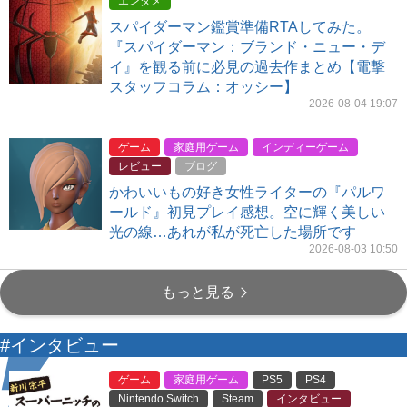
エンタメ
スパイダーマン鑑賞準備RTAしてみた。
『スパイダーマン：ブランド・ニュー・デ
イ』を観る前に必見の過去作まとめ【電撃
スタッフコラム：オッシー】
2026-08-04 19:07
ゲーム
家庭用ゲーム
インディーゲーム
レビュー
ブログ
かわいいもの好き女性ライターの『パルワ
ールド』初見プレイ感想。空に輝く美しい
光の線…あれが私が死亡した場所です
2026-08-03 10:50
もっと見る
#インタビュー
ゲーム
家庭用ゲーム
PS5
PS4
Nintendo Switch
Steam
インタビュー