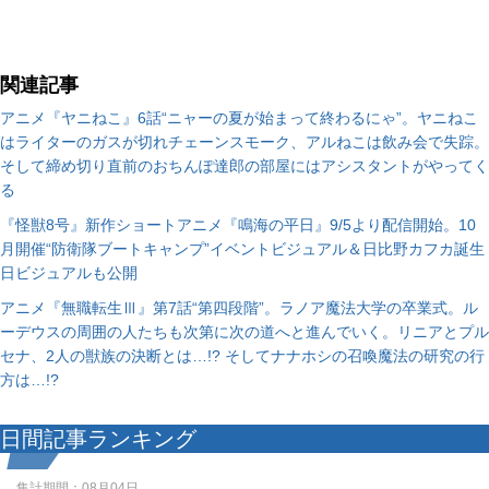
関連記事
アニメ『ヤニねこ』6話“ニャーの夏が始まって終わるにゃ”。ヤニねこ
はライターのガスが切れチェーンスモーク、アルねこは飲み会で失踪。
そして締め切り直前のおちんぽ達郎の部屋にはアシスタントがやってく
る
『怪獣8号』新作ショートアニメ『鳴海の平日』9/5より配信開始。10
月開催“防衛隊ブートキャンプ”イベントビジュアル＆日比野カフカ誕生
日ビジュアルも公開
アニメ『無職転生Ⅲ』第7話“第四段階”。ラノア魔法大学の卒業式。ル
ーデウスの周囲の人たちも次第に次の道へと進んでいく。リニアとプル
セナ、2人の獣族の決断とは…!? そしてナナホシの召喚魔法の研究の行
方は…!?
日間記事ランキング
集計期間：
08月04日