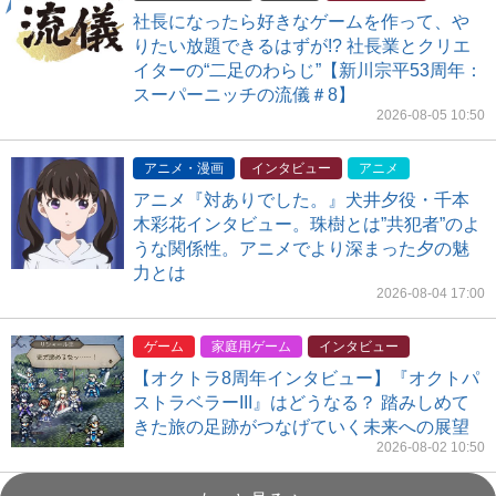
社長になったら好きなゲームを作って、や
りたい放題できるはずが!? 社長業とクリエ
イターの“二足のわらじ”【新川宗平53周年：
スーパーニッチの流儀＃8】
2026-08-05 10:50
アニメ・漫画
インタビュー
アニメ
アニメ『対ありでした。』犬井夕役・千本
木彩花インタビュー。珠樹とは”共犯者”のよ
うな関係性。アニメでより深まった夕の魅
力とは
2026-08-04 17:00
ゲーム
家庭用ゲーム
インタビュー
【オクトラ8周年インタビュー】『オクトパ
ストラベラーIII』はどうなる？ 踏みしめて
きた旅の足跡がつなげていく未来への展望
2026-08-02 10:50