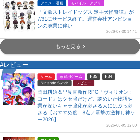
アニメ・漫画
モバイル・アプリ
『文豪ストレイドッグス 迷ヰ犬怪奇譚』が
7/31にサービス終了。運営会社アンビショ
ンの廃業に伴い
2026-07-30 14:41
もっと見る
#レビュー
ゲーム
家庭用ゲーム
PS5
PS4
Nintendo Switch
レビュー
岡田耕始＆里見直新作RPG『ヴィリオン：
コード』はクセ強だけど、謎めいた物語や
業が深いキャラ強化が刺さる人にはぶっ刺
さる【おすすめ度：8点／電撃の激押し神ゲ
ー2026】
2026-08-05 12:00