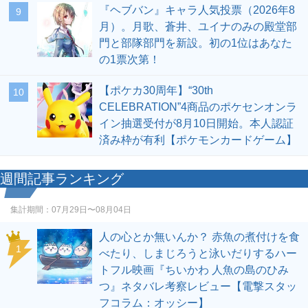
『ヘブバン』キャラ人気投票（2026年8
9
月）。月歌、蒼井、ユイナのみの殿堂部
門と部隊部門を新設。初の1位はあなた
の1票次第！
【ポケカ30周年】“30th
10
CELEBRATION”4商品のポケセンオンラ
イン抽選受付が8月10日開始。本人認証
済み枠が有利【ポケモンカードゲーム】
週間記事ランキング
集計期間：
07月29日〜08月04日
人の心とか無いんか？ 赤魚の煮付けを食
1
べたり、しまじろうと泳いだりするハー
トフル映画『ちいかわ 人魚の島のひみ
つ』ネタバレ考察レビュー【電撃スタッ
フコラム：オッシー】