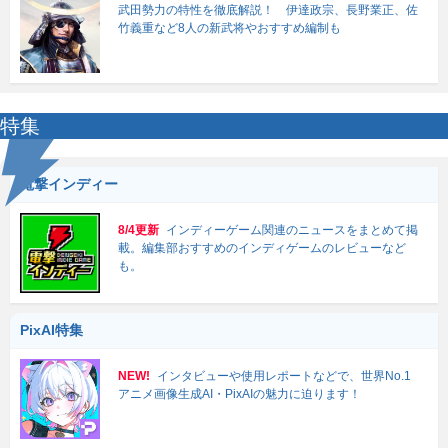
武田勢力の特性を徹底解説！ 伊達政宗、長野業正、佐
竹義重など8人の新武将やおすすめ編制も
特集
電撃インディー
8/4更新
インディーゲーム関連のニュースをまとめて掲
載。編集部おすすめのインディゲームのレビューなど
も。
PixAI特集
NEW!
インタビューや使用レポートなどで、世界No.1
アニメ画像生成AI・PixAIの魅力に迫ります！