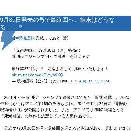
9月30日発売の号で最終回へ。結末はどうな
る……？
【
#呪術廻戦
完結まであと5話】
『呪術廻戦』は9月30日（月）発売の
週刊少年ジャンプ44号で最終回を迎えます
最終第271話まで、応援よろしくお願いいたします！
pic.twitter.com/dkOwjyb9XQ
— 呪術廻戦【公式】 (@jujutsu_PR)
August 19, 2024
2018年から週刊少年ジャンプで連載されてきた『呪術廻戦』。2020
年10月からはアニメ第1期の放送もされ、2021年12月24日に『劇場版
呪術廻戦 0』が公開されました。また、アニメでは2期の続編となる
『死滅回游』の制作も決定している人気作品です。
公式から9月30日の号で最終回を迎えると告知があり、完結まではあ