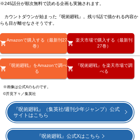
※245話分が順次無料で読める企画も実施されます。
カウントダウンが始まった『呪術廻戦』。残り5話で描かれる内容か
らも目が離せなさそうです。
Amazonで購入する（最新刊27
楽天市場で購入する（最新刊
巻）
27巻）
『呪術廻戦』をAmazonで調べ
『呪術廻戦』を楽天市場で調
る
べる
※画像は公式Xのものです。
©芥見下々／集英社
『呪術廻戦』（集英社/週刊少年ジャンプ）公式
サイトはこちら
『呪術廻戦』公式Xはこちら