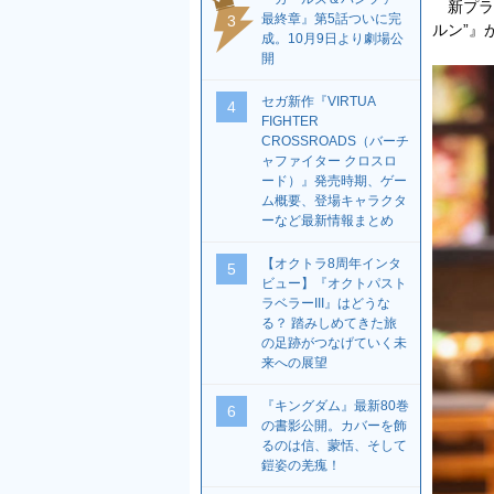
新プライ
最終章』第5話ついに完
3
ルン”』
成。10月9日より劇場公
開
セガ新作『VIRTUA
4
FIGHTER
CROSSROADS（バーチ
ャファイター クロスロ
ード）』発売時期、ゲー
ム概要、登場キャラクタ
ーなど最新情報まとめ
【オクトラ8周年インタ
5
ビュー】『オクトパスト
ラベラーIII』はどうな
る？ 踏みしめてきた旅
の足跡がつなげていく未
来への展望
『キングダム』最新80巻
6
の書影公開。カバーを飾
るのは信、蒙恬、そして
鎧姿の羌瘣！