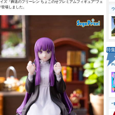
ズ『葬送のフリーレン ちょこのせプレミアムフィギュア“フェ
が登場しました。
ウ
特
P
“