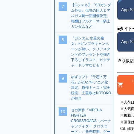
【Gジェネ】『SDガンダ
7
App 
ム外伝』伝説の巨人＆ア
ルガス騎士団開催決定。
報酬はフルアーマー騎士
ガンダムなど
■タイト
『ガンダム 水星の魔
8
App 
女』×ガンプラキャンペ
ーンが熱い。クリアスタ
ンドのプレゼントや描き
下ろしイラスト、ピクチ
※取扱店
ャードラマなども！
ゆずソフト『千恋＊万
9
『
花』が2027年アニメ化
決定。原作キャスト完全
続投、主題歌はKOTOKO
が担当
※入荷
※人気
セガ新作『VIRTUA
10
※掲載
FIGHTER
CROSSROADS（バーチ
※画像
ャファイター クロスロ
©山田
ード）』発売時期、ゲー