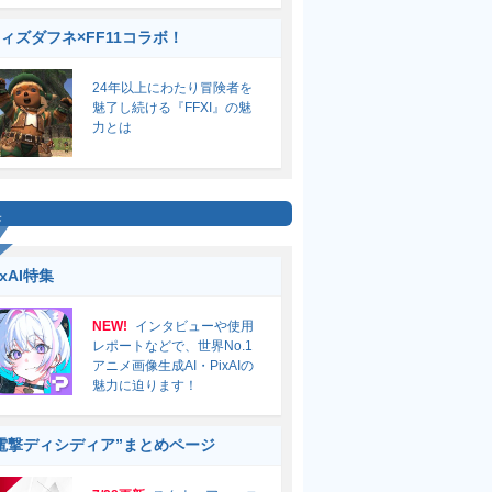
ィズダフネ×FF11コラボ！
24年以上にわたり冒険者を
魅了し続ける『FFXI』の魅
力とは
集
ixAI特集
NEW!
インタビューや使用
レポートなどで、世界No.1
アニメ画像生成AI・PixAIの
魅力に迫ります！
電撃ディシディア”まとめページ