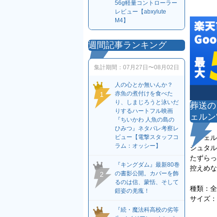
56g軽量コントローラー
レビュー【abxylute
M4】
週間記事ランキング
集計期間：
07月27日〜08月02日
人の心とか無いんか？
赤魚の煮付けを食べた
1
り、しまじろうと泳いだ
葬送の
りするハートフル映画
ェルン
『ちいかわ 人魚の島の
ひみつ』ネタバレ考察レ
フェルン
ビュー【電撃スタッフコ
ラム：オッシー】
シュタル
たずらっ
『キングダム』最新80巻
控えめな
の書影公開。カバーを飾
2
るのは信、蒙恬、そして
種類：全
鎧姿の羌瘣！
サイズ：
『続・魔法科高校の劣等