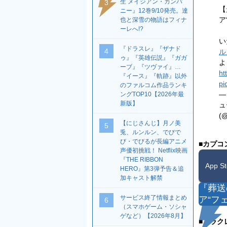
生 メイジアン・カンパ
3
【
ニー』12巻9/10発売。達
ア
也と深雪の物語はフィナ
ーレへ!?
い
『ドラスレ』『ザナド
4
ル
ゥ』『英雄伝説』『ガガ
よ
ーブ』『ツヴァイ』…
ht
『イース』『軌跡』以外
pi
のファルコム作品ランキ
—
ングTOP10【2026年最
新版】
ュ
(
【にじさんじ】月ノ美
5
兎、ルンルン、でびで
び・でびるが長編アニメ
■カプコ
声優初挑戦！ Netflix映画
『THE RIBBON
App 
HERO』第3弾予告＆追
加キャスト解禁
『葬送
サービス終了情報まとめ
ア“フ
6
（スマホゲーム・ソシャ
ゲなど）【2026年8月】
■アラク