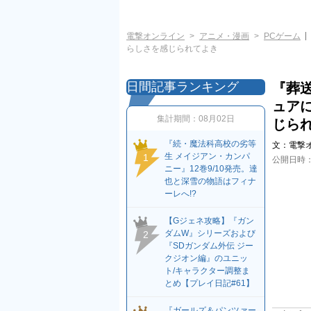
電撃オンライン
アニメ・漫画
PCゲーム
らしさを感じられてよき
日間記事ランキング
『葬
ュア
集計期間：
08月02日
じら
『続・魔法科高校の劣等
文：
電撃
生 メイジアン・カンパ
1
公開日時
ニー』12巻9/10発売。達
也と深雪の物語はフィナ
ーレへ!?
【Gジェネ攻略】『ガン
ダムW』シリーズおよび
2
『SDガンダム外伝 ジー
クジオン編』のユニッ
ト/キャラクター調整ま
とめ【プレイ日記#61】
『ガールズ＆パンツァー