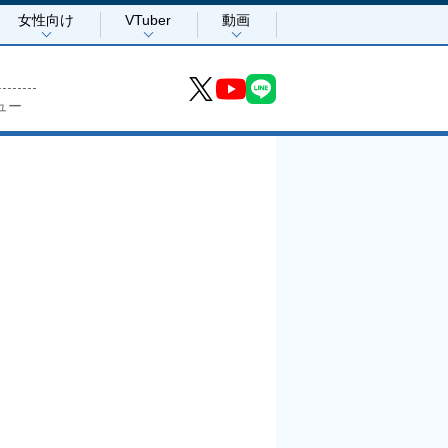
女性向け
VTuber
動画
ュー