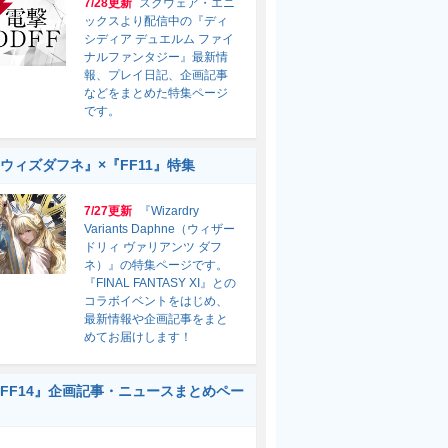
7/28更新
スクウェア・エニ
ックスより配信中の『ディ
シディア デュエルム ファイ
ナルファンタジー』最新情
報、プレイ日記、企画記事
などをまとめた特集ページ
です。
ウィズダフネ』×『FF11』特集
7/27更新
『Wizardry
Variants Daphne（ウィザー
ドリィ ヴァリアンツ ダフ
ネ）』の特集ページです。
『FINAL FANTASY XI』との
コラボイベントをはじめ、
最新情報や企画記事をまと
めてお届けします！
FF14』企画記事・ニュースまとめペー