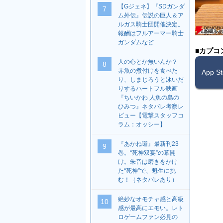
【Gジェネ】『SDガンダ
7
ム外伝』伝説の巨人＆ア
ルガス騎士団開催決定。
報酬はフルアーマー騎士
ガンダムなど
■カプコ
人の心とか無いんか？
8
赤魚の煮付けを食べた
App 
り、しまじろうと泳いだ
りするハートフル映画
『ちいかわ 人魚の島の
ひみつ』ネタバレ考察レ
ビュー【電撃スタッフコ
ラム：オッシー】
『あかね噺』最新刊23
9
巻。“死神双宴”の幕開
け。朱音は磨きをかけ
た“死神”で、魁生に挑
む！（ネタバレあり）
絶妙なオモチャ感と高級
10
感が最高にエモい。レト
ロゲームファン必見の