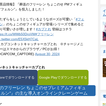
景品情報】『葬送のフリーレン ちょこのせ PMフィギュ
“フェルン”』を投入しました！
イ
ム
たずらをしょうとしているようなポーズが可愛い「
#フェ
ン
」のちょこのせフィギュアが登場♪シリーズで集めると
り可愛いさが増します！
#カプとれ
登録はコチラ
tps://t.co/WWb50DroVW
#フリーレン
c.twitter.com/E5X5kH7CaL
 カプコンネットキャッチャーカプとれ ※チャージメニ
ーはスマホからのブラウザ／PCがお得！
ま
@CAPCOM_CAPTORE)
August 30, 2024
ンネットキャッチャーカプとれ
Storeでダウンロードする
Google Playでダウンロードする
のフリーレン ちょこのせプレミアムフィギュ
ェルン”』の主な導入オンラインクレーンゲーム
電
レ