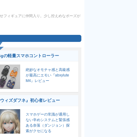
せフィギュアに仲間入り。少し控えめなポーズが
6gの軽量スマホコントローラー
絶妙なオモチャ感と高級感
が最高にエモい『abxylute
M4』レビュー
ウィズダフネ』初心者レビュー
スマホゲーの常識が通用し
ない辛めシステムと緊張感
ある奈落（ダンジョン）探
索がクセになる