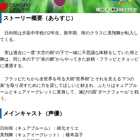
ストーリー概要（あらすじ）
日向咲は夕凪中学校の2年生。新学期、咲のクラスに美翔舞が転入し
てくる。
実は過去に一度“大空の樹”の下で一緒に不思議な体験をしていた咲と
舞は、同じ木の下で“泉の郷”からやってきた妖精・フラッピとチョッピ
に遭遇する。
フラッピたちから全世界を司る大樹“世界樹”とそれを支える“7つの
泉”を取り戻すために力を貸してほしいと頼まれ、ふたりはキュアブル
ームとキュアイーグレットに変身して、滅びの国“ダークフォール”と戦
う。
メインキャスト（声優）
日向咲（キュアブルーム）：樹元オリエ
美翔舞（キュアイーグレット）：榎本温子