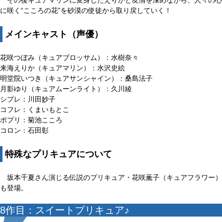
に咲く“こころの花”を砂漠の使徒から取り戻していく！
メインキャスト（声優）
花咲つぼみ（キュアブロッサム）：水樹奈々
来海えりか（キュアマリン）：水沢史絵
明堂院いつき（キュアサンシャイン）：桑島法子
月影ゆり（キュアムーンライト）：久川綾
シプレ：川田妙子
コフレ：くまいもとこ
ポプリ：菊池こころ
コロン：石田彰
特殊なプリキュアについて
坂本千夏さん演じる伝説のプリキュア・花咲薫子（キュアフラワー）
も登場。
8作目：スイートプリキュア♪