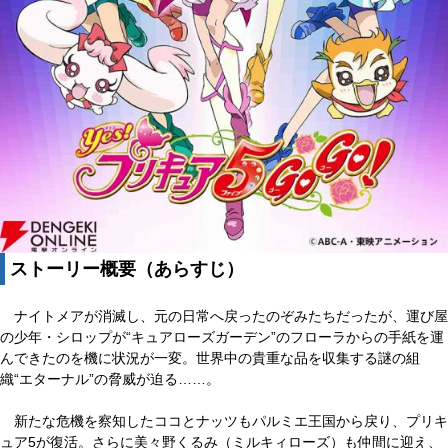
ストーリー概要（あらすじ）
ナイトメアが消滅し、元の日常へ戻ったのぞみたちだったが、運び屋
の少年・シロップが“キュアローズガーデン”のフローラからの手紙を運
んできたのを機に状況が一変。世界中の貴重な品を収集する謎の組
織“エターナル”の脅威が迫る……。
新たな危機を察知したココとナッツもパルミエ王国から戻り、プリキ
ュア5が復活。さらに美々野くるみ（ミルキィローズ）も仲間に迎え、