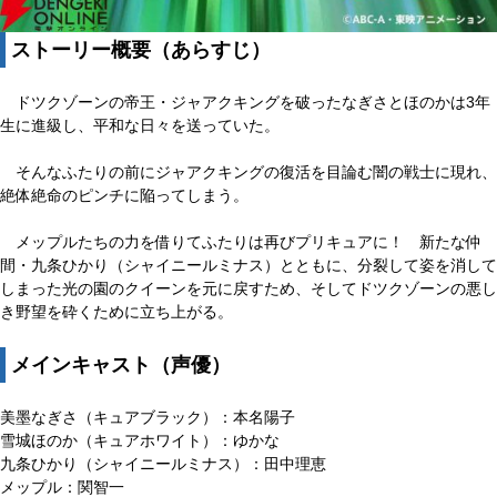
ストーリー概要（あらすじ）
ドツクゾーンの帝王・ジャアクキングを破ったなぎさとほのかは3年
生に進級し、平和な日々を送っていた。
そんなふたりの前にジャアクキングの復活を目論む闇の戦士に現れ、
絶体絶命のピンチに陥ってしまう。
メップルたちの力を借りてふたりは再びプリキュアに！ 新たな仲
間・九条ひかり（シャイニールミナス）とともに、分裂して姿を消して
しまった光の園のクイーンを元に戻すため、そしてドツクゾーンの悪し
き野望を砕くために立ち上がる。
メインキャスト（声優）
美墨なぎさ（キュアブラック）：本名陽子
雪城ほのか（キュアホワイト）：ゆかな
九条ひかり（シャイニールミナス）：田中理恵
メップル：関智一