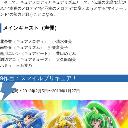
そして、キュアメロディとキュアリズムとして、“伝説の楽譜”に記さ
れた“幸福のメロディ”を“不幸のメロディ”に変えようとする“マイナーラ
ンド”の勢力と戦うことになる。
メインキャスト（声優）
北条響（キュアメロディ）：小清水亜美
南野奏（キュアリズム）：折笠富美子
黒川エレン（キュアビート）：豊口めぐみ
調辺アコ（キュアミューズ）：大久保瑠美
ハミィ：三石琴乃
9作目：スマイルプリキュア！
●放送期間：
2012年2月5日〜2013年1月27日