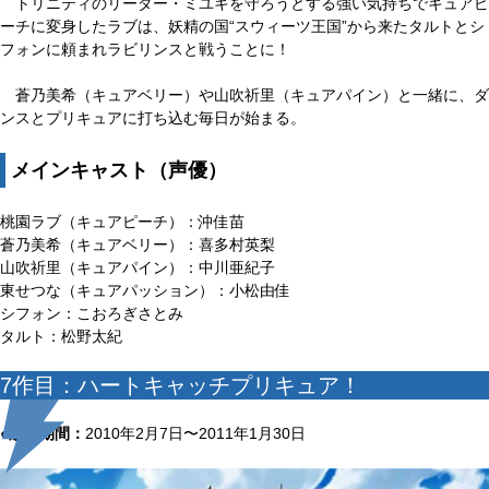
トリニティのリーダー・ミユキを守ろうとする強い気持ちでキュアピ
ーチに変身したラブは、妖精の国“スウィーツ王国”から来たタルトとシ
フォンに頼まれラビリンスと戦うことに！
蒼乃美希（キュアベリー）や山吹祈里（キュアパイン）と一緒に、ダ
ンスとプリキュアに打ち込む毎日が始まる。
メインキャスト（声優）
桃園ラブ（キュアピーチ）：沖佳苗
蒼乃美希（キュアベリー）：喜多村英梨
山吹祈里（キュアパイン）：中川亜紀子
東せつな（キュアパッション）：小松由佳
シフォン：こおろぎさとみ
タルト：松野太紀
7作目：ハートキャッチプリキュア！
●放送期間：
2010年2月7日〜2011年1月30日