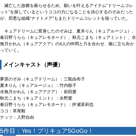
滅亡した故郷を蘇らせるため、願いを叶えるアイテム“ドリームコレ
ット”を探しているというココの力になることを決心するのぞみだった
が、邪悪な組織“ナイトメア”もまたドリームコレットを狙っていた。
キュアドリームに変身したのぞみは、夏木りん（キュアルージュ）、
春日野うらら（キュアレモネード）、秋元こまち（キュアミント）、水
無月かれん（キュアアクア）の4人の仲間と力を合わせ、敵に立ち向か
っていく。
メインキャスト（声優）
夢原のぞみ（キュアドリーム）：三瓶由布子
夏木りん（キュアルージュ）：竹内順子
水無月かれん（キュアアクア）：前田愛
秋元こまち（キュアミント）：永野愛
春日野うらら（キュアレモネード）：伊瀬茉莉也
ココ：草尾毅
ナッツ：入野自由
5作目：Yes！プリキュア5GoGo！