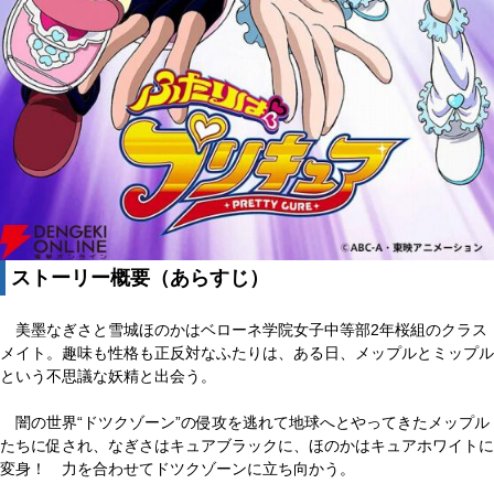
ストーリー概要（あらすじ）
美墨なぎさと雪城ほのかはベローネ学院女子中等部2年桜組のクラス
メイト。趣味も性格も正反対なふたりは、ある日、メップルとミップル
という不思議な妖精と出会う。
闇の世界“ドツクゾーン”の侵攻を逃れて地球へとやってきたメップル
たちに促され、なぎさはキュアブラックに、ほのかはキュアホワイトに
変身！ 力を合わせてドツクゾーンに立ち向かう。