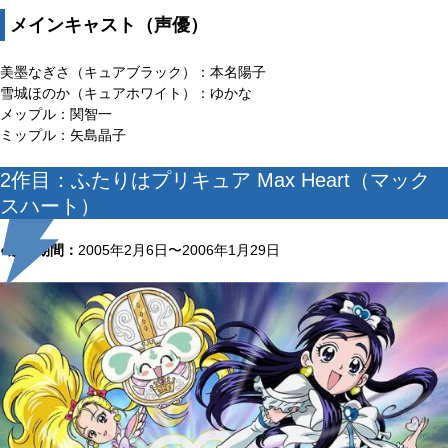
メインキャスト（声優）
美墨なぎさ（キュアブラック）：本名陽子
雪城ほのか（キュアホワイト）：ゆかな
メップル：関智一
ミップル：矢島晶子
2作目：ふたりはプリキュア Max Heart（マック
スハート）
●放送期間：
2005年2月6日〜2006年1月29日