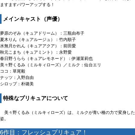
ますますパワーアップする！
メインキャスト（声優）
夢原のぞみ（キュアドリーム）：三瓶由布子
夏木りん（キュアルージュ）：竹内順子
水無月かれん（キュアアクア）：前田愛
秋元こまち（キュアミント）：永野愛
春日野うらら（キュアレモネード）：伊瀬茉莉也
美々野くるみ（ミルキィローズ）／ミルク：仙台エリ
ココ：草尾毅
ナッツ：入野自由
シロップ：朴璐美
特殊なプリキュアについて
美々野くるみ（ミルキィローズ）は、ミルクが青い種の力で変身した
姿。
6作目：フレッシュプリキュア！