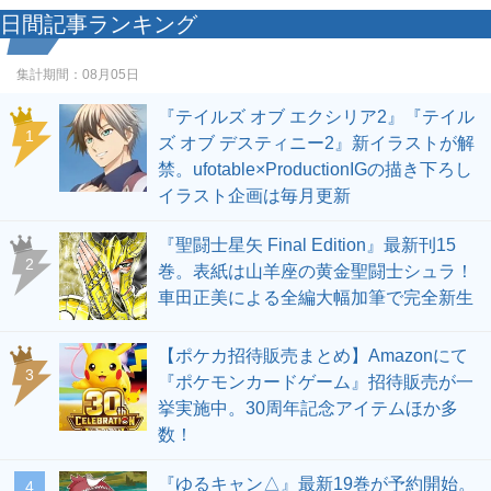
日間記事ランキング
集計期間：
08月05日
『テイルズ オブ エクシリア2』『テイル
1
ズ オブ デスティニー2』新イラストが解
禁。ufotable×ProductionIGの描き下ろし
イラスト企画は毎月更新
『聖闘士星矢 Final Edition』最新刊15
2
巻。表紙は山羊座の黄金聖闘士シュラ！
車田正美による全編大幅加筆で完全新生
【ポケカ招待販売まとめ】Amazonにて
3
『ポケモンカードゲーム』招待販売が一
挙実施中。30周年記念アイテムほか多
数！
『ゆるキャン△』最新19巻が予約開始。
4