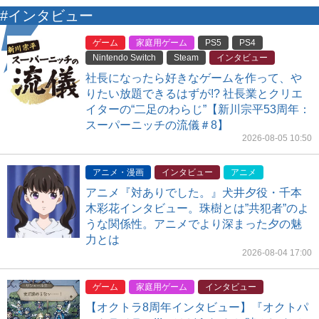
#インタビュー
ゲーム
家庭用ゲーム
PS5
PS4
Nintendo Switch
Steam
インタビュー
社長になったら好きなゲームを作って、や
りたい放題できるはずが!? 社長業とクリエ
イターの“二足のわらじ”【新川宗平53周年：
スーパーニッチの流儀＃8】
2026-08-05 10:50
アニメ・漫画
インタビュー
アニメ
アニメ『対ありでした。』犬井夕役・千本
木彩花インタビュー。珠樹とは”共犯者”のよ
うな関係性。アニメでより深まった夕の魅
力とは
2026-08-04 17:00
ゲーム
家庭用ゲーム
インタビュー
【オクトラ8周年インタビュー】『オクトパ