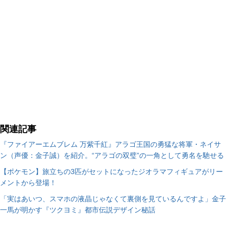
関連記事
『ファイアーエムブレム 万紫千紅』アラゴ王国の勇猛な将軍・ネイサ
ン（声優：金子誠）を紹介。“アラゴの双璧”の一角として勇名を馳せる
【ポケモン】旅立ちの3匹がセットになったジオラマフィギュアがリー
メントから登場！
「実はあいつ、スマホの液晶じゃなくて裏側を見ているんですよ」金子
一馬が明かす『ツクヨミ』都市伝説デザイン秘話