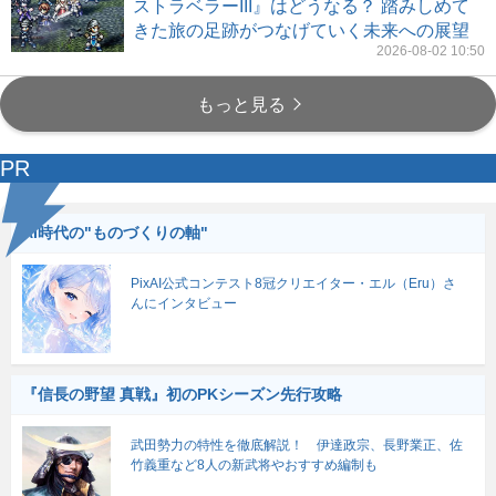
ストラベラーIII』はどうなる？ 踏みしめて
きた旅の足跡がつなげていく未来への展望
2026-08-02 10:50
もっと見る
PR
AI時代の"ものづくりの軸"
PixAI公式コンテスト8冠クリエイター・エル（Eru）さ
んにインタビュー
『信長の野望 真戦』初のPKシーズン先行攻略
武田勢力の特性を徹底解説！ 伊達政宗、長野業正、佐
竹義重など8人の新武将やおすすめ編制も