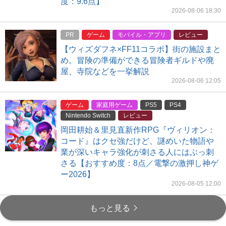
度：9.6点】
2026-08-06 18:30
PR
ゲーム
モバイル・アプリ
レビュー
【ウィズダフネ×FF11コラボ】街の施設まと
め。冒険の準備ができる冒険者ギルドや廃
屋、寺院などを一挙解説
2026-08-06 12:05
ゲーム
家庭用ゲーム
PS5
PS4
Nintendo Switch
レビュー
岡田耕始＆里見直新作RPG『ヴィリオン：
コード』はクセ強だけど、謎めいた物語や
業が深いキャラ強化が刺さる人にはぶっ刺
さる【おすすめ度：8点／電撃の激押し神ゲ
ー2026】
2026-08-05 12:00
もっと見る