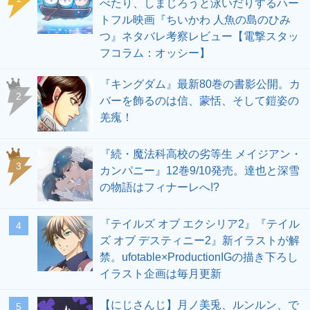
べたり、しまじろうと泳いだりするハー
トフル映画『ちいかわ 人魚の島のひみ
つ』ネタバレ考察レビュー【電撃スタッ
フコラム：オッシー】
『キングダム』最新80巻の書影公開。カ
2
バーを飾るのは信、蒙恬、そして鎧姿の
羌瘣！
『続・魔法科高校の劣等生 メイジアン・
3
カンパニー』12巻9/10発売。達也と深雪
の物語はフィナーレへ!?
『テイルズ オブ エクシリア2』『テイル
4
ズ オブ デスティニー2』新イラストが解
禁。ufotable×ProductionIGの描き下ろし
イラスト企画は毎月更新
【にじさんじ】月ノ美兎、ルンルン、で
5