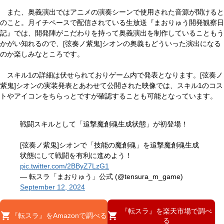
また、奥義演出ではアニメの演奏シーンで使用された音源が聞けると
のこと。月イチペースで配信されている生放送『まおりゅう開発観察日
記』では、開発陣がこだわりを持って奥義演出を制作していることもう
かがい知れるので、[弦奏ノ紫鬼]シオンの奥義もどういった演出になる
のか楽しみなところです。
スキル1の詳細は伏せられておりゲーム内で発表となります。[弦奏ノ
紫鬼]シオンの実装発表とあわせて公開された映像では、スキル1のコス
トやアイコンをちらっとですが確認することも可能となっています。
戦闘スキルとして「追撃魔創魂生成状態」が初登場！
[弦奏ノ紫鬼]シオンで「技能の魔創魂」を追撃魔創魂生成
状態にして戦闘を有利に進めよう！
pic.twitter.com/2BByZ7LzG1
— 転スラ「まおりゅう」公式 (@tensura_m_game)
September 12, 2024
『転スラ』を楽天市場で調べ
『転スラ』をAmazonで調べる
る