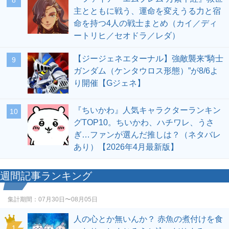
8
主とともに戦う、運命を変えうる力と宿
命を持つ4人の戦士まとめ（カイ／ディ
ートリヒ／セオドラ／レダ）
【ジージェネエターナル】強敵襲来“騎士
9
ガンダム（ケンタウロス形態）”が8/6よ
り開催【Gジェネ】
『ちいかわ』人気キャラクターランキン
10
グTOP10。ちいかわ、ハチワレ、うさ
ぎ…ファンが選んだ推しは？（ネタバレ
あり）【2026年4月最新版】
週間記事ランキング
集計期間：
07月30日〜08月05日
人の心とか無いんか？ 赤魚の煮付けを食
1