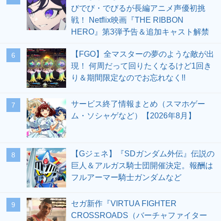
びでび・でびるが長編アニメ声優初挑
戦！ Netflix映画『THE RIBBON
HERO』第3弾予告＆追加キャスト解禁
【FGO】全マスターの夢のような敵が出
6
現！ 何周だって回りたくなるけど1回き
り＆期間限定なのでお忘れなく!!
サービス終了情報まとめ（スマホゲー
7
ム・ソシャゲなど）【2026年8月】
【Gジェネ】『SDガンダム外伝』伝説の
8
巨人＆アルガス騎士団開催決定。報酬は
フルアーマー騎士ガンダムなど
セガ新作『VIRTUA FIGHTER
9
CROSSROADS（バーチャファイター