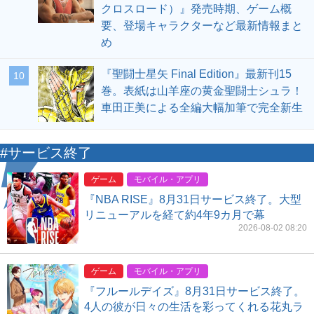
クロスロード）』発売時期、ゲーム概
要、登場キャラクターなど最新情報まと
め
『聖闘士星矢 Final Edition』最新刊15
10
巻。表紙は山羊座の黄金聖闘士シュラ！
車田正美による全編大幅加筆で完全新生
#サービス終了
ゲーム
モバイル・アプリ
『NBA RISE』8月31日サービス終了。大型
リニューアルを経て約4年9カ月で幕
2026-08-02 08:20
ゲーム
モバイル・アプリ
『フルールデイズ』8月31日サービス終了。
4人の彼が日々の生活を彩ってくれる花丸ラ