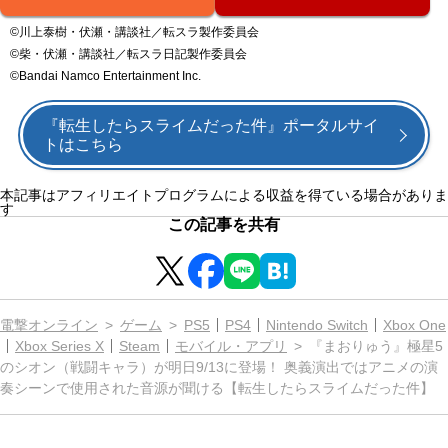
©川上泰樹・伏瀬・講談社／転スラ製作委員会
©柴・伏瀬・講談社／転スラ日記製作委員会
©Bandai Namco Entertainment Inc.
『転生したらスライムだった件』ポータルサイ
トはこちら
本記事はアフィリエイトプログラムによる収益を得ている場合がありま
す
この記事を共有
電撃オンライン
ゲーム
PS5
PS4
Nintendo Switch
Xbox One
Xbox Series X
Steam
モバイル・アプリ
『まおりゅう』極星5
のシオン（戦闘キャラ）が明日9/13に登場！ 奥義演出ではアニメの演
奏シーンで使用された音源が聞ける【転生したらスライムだった件】