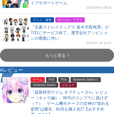
イフサポートゲーム
2026-08-01 08:20
アニメ・漫画
モバイル・アプリ
『文豪ストレイドッグス 迷ヰ犬怪奇譚』が
7/31にサービス終了。運営会社アンビショ
ンの廃業に伴い
2026-07-30 14:41
もっと見る
#レビュー
ゲーム
PS5
PS4
Nintendo Switch 2
Nintendo Switch
レビュー
『超新時空ゲイム ネプテューヌ∞』レビュ
ー（キャラ編）。時代のコンプラに負けず
（？）、ゲーム機モチーフの女神の“攻める
姿勢”は健在。転売も擬人化!?【おすすめ