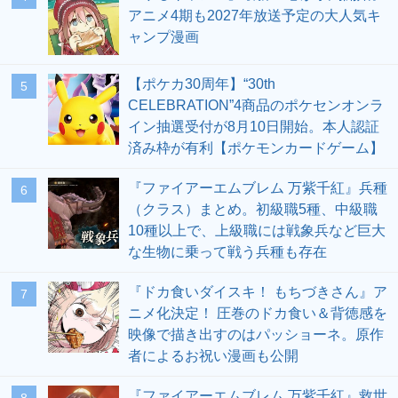
アニメ4期も2027年放送予定の大人気キ
ャンプ漫画
【ポケカ30周年】“30th
5
CELEBRATION”4商品のポケセンオンラ
イン抽選受付が8月10日開始。本人認証
済み枠が有利【ポケモンカードゲーム】
『ファイアーエムブレム 万紫千紅』兵種
6
（クラス）まとめ。初級職5種、中級職
10種以上で、上級職には戦象兵など巨大
な生物に乗って戦う兵種も存在
『ドカ食いダイスキ！ もちづきさん』ア
7
ニメ化決定！ 圧巻のドカ食い＆背徳感を
映像で描き出すのはパッショーネ。原作
者によるお祝い漫画も公開
『ファイアーエムブレム 万紫千紅』救世