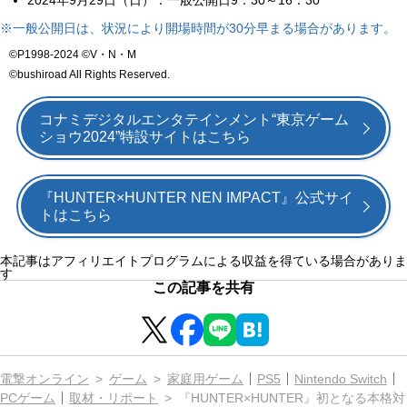
2024年9月29日（日）：一般公開日9：30～16：30
※一般公開日は、状況により開場時間が30分早まる場合があります。
©P1998-2024 ©V・N・M
©bushiroad All Rights Reserved.
コナミデジタルエンタテインメント“東京ゲーム
ショウ2024”特設サイトはこちら
『HUNTER×HUNTER NEN IMPACT』公式サイ
トはこちら
本記事はアフィリエイトプログラムによる収益を得ている場合がありま
す
この記事を共有
電撃オンライン
ゲーム
家庭用ゲーム
PS5
Nintendo Switch
PCゲーム
取材・リポート
『HUNTER×HUNTER』初となる本格対