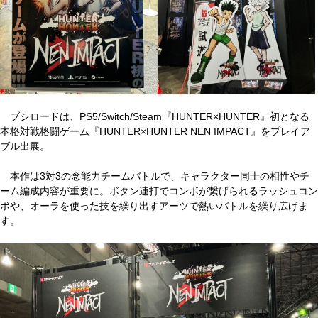
ブシロードは、PS5/Switch/Steam『HUNTER×HUNTER』初となる
本格対戦格闘ゲーム『HUNTER×HUNTER NEN IMPACT』をプレイア
ブル出展。
本作は3対3の念能力チームバトルで、キャラクター同士の相性やチ
ーム編成内容が重要に。ボタン連打でコンボが繋げられるラッシュコン
ボや、オーラを使った技を繰り出すアーツで熱いバトルを繰り広げま
す。