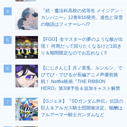
『続・魔法科高校の劣等生 メイジアン・
4
カンパニー』12巻9/10発売。達也と深雪
の物語はフィナーレへ!?
【FGO】全マスターの夢のような敵が出
5
現！ 何周だって回りたくなるけど1回き
り＆期間限定なのでお忘れなく!!
【にじさんじ】月ノ美兎、ルンルン、で
6
びでび・でびるが長編アニメ声優初挑
戦！ Netflix映画『THE RIBBON
HERO』第3弾予告＆追加キャスト解禁
【Gジェネ】『SDガンダム外伝』伝説の
7
巨人＆アルガス騎士団開催決定。報酬は
フルアーマー騎士ガンダムなど