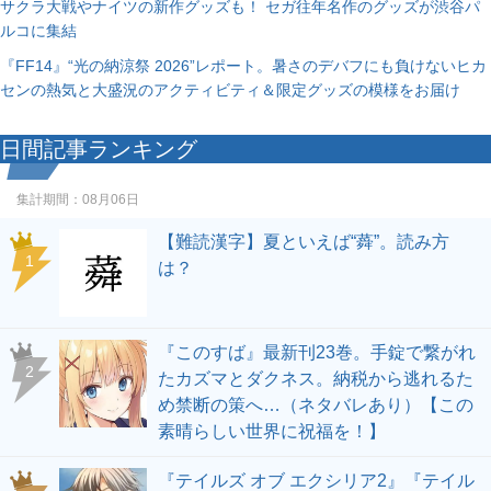
サクラ大戦やナイツの新作グッズも！ セガ往年名作のグッズが渋谷パ
ルコに集結
『FF14』“光の納涼祭 2026”レポート。暑さのデバフにも負けないヒカ
センの熱気と大盛況のアクティビティ＆限定グッズの模様をお届け
日間記事ランキング
集計期間：
08月06日
【難読漢字】夏といえば“蕣”。読み方
1
は？
『このすば』最新刊23巻。手錠で繋がれ
2
たカズマとダクネス。納税から逃れるた
め禁断の策へ…（ネタバレあり）【この
素晴らしい世界に祝福を！】
『テイルズ オブ エクシリア2』『テイル