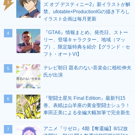
3
ズ オブ デスティニー2』新イラストが解
禁。ufotable×ProductionIGの描き下ろし
イラスト企画は毎月更新
『GTA6』情報まとめ。発売日、ストー
4
リー、登場キャラクター、地域（マッ
プ）、限定版特典を紹介【グランド・セ
フト・オートVI】
テレビ朝日 題名のない音楽会に植松伸夫
5
氏が出演
『聖闘士星矢 Final Edition』最新刊15
6
巻。表紙は山羊座の黄金聖闘士シュラ！
車田正美による全編大幅加筆で完全新生
アニメ『リゼロ』4期【奪還編】8/12放
7