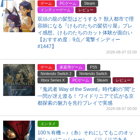
ゲーム
PCゲーム
Steam
インディーゲーム
レビュー
双頭の龍の髪型はどうする？ 獣人都市で理
容師になる『けものたちの髪切り屋』プレ
イ感想。けものたちのカット体験が面白い
【おすすめ度：9点／電撃インディー
#1447】
2026-08-07 02:00
ゲーム
家庭用ゲーム
PS5
Nintendo Switch 2
Nintendo Switch
Xbox Series X
PCゲーム
Steam
レビュー
『鬼武者 Way of the Sword』時代劇の"間”と
一閃が冴え渡る！ ワイドリニアで広がる京
都探索の魅力を先行プレイで実感
2026-08-07 00:00
エンタメ
100％有機～♪（糸）それにしてもこのオッ
サン（パニッシャー）、ノリノリである。