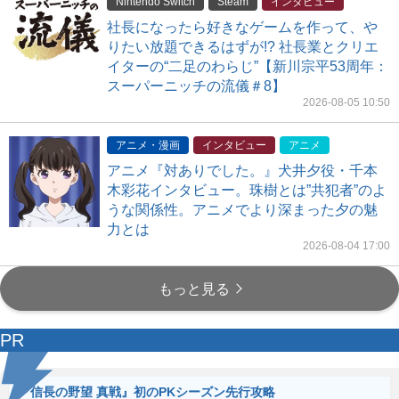
Nintendo Switch
Steam
インタビュー
社長になったら好きなゲームを作って、や
りたい放題できるはずが!? 社長業とクリエ
イターの“二足のわらじ”【新川宗平53周年：
スーパーニッチの流儀＃8】
2026-08-05 10:50
アニメ・漫画
インタビュー
アニメ
アニメ『対ありでした。』犬井夕役・千本
木彩花インタビュー。珠樹とは”共犯者”のよ
うな関係性。アニメでより深まった夕の魅
力とは
2026-08-04 17:00
もっと見る
PR
『信長の野望 真戦』初のPKシーズン先行攻略