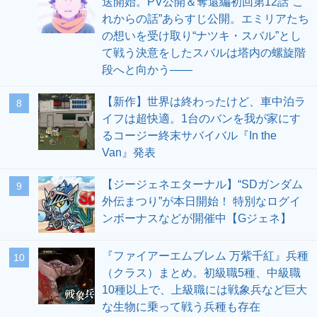
送開始。PV公開＆奪還編初回第12話“こ
れからの話”あらすじ公開。エミリアたち
の想いを受け取り“ナツキ・スバル”とし
て戦う決意をしたスバルは塔内の螺旋階
段へと向かう――
【新作】世界は終わったけど、車中泊ラ
8
イフは超快適。1台のバンを我が家にす
るコージー終末サバイバル『In the
Van』発表
【ジージェネエターナル】“SDガンダム
9
外伝まつり”が本日開始！ 特別なログイ
ンボーナスなどが開催中【Gジェネ】
『ファイアーエムブレム 万紫千紅』兵種
10
（クラス）まとめ。初級職5種、中級職
10種以上で、上級職には戦象兵など巨大
な生物に乗って戦う兵種も存在