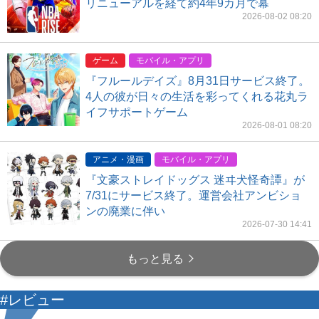
リニューアルを経て約4年9カ月で幕
2026-08-02 08:20
ゲーム
モバイル・アプリ
『フルールデイズ』8月31日サービス終了。
4人の彼が日々の生活を彩ってくれる花丸ラ
イフサポートゲーム
2026-08-01 08:20
アニメ・漫画
モバイル・アプリ
『文豪ストレイドッグス 迷ヰ犬怪奇譚』が
7/31にサービス終了。運営会社アンビショ
ンの廃業に伴い
2026-07-30 14:41
もっと見る
#レビュー