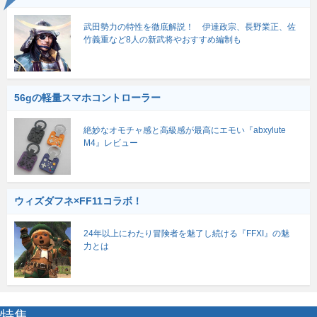
武田勢力の特性を徹底解説！ 伊達政宗、長野業正、佐
竹義重など8人の新武将やおすすめ編制も
56gの軽量スマホコントローラー
絶妙なオモチャ感と高級感が最高にエモい『abxylute
M4』レビュー
ウィズダフネ×FF11コラボ！
24年以上にわたり冒険者を魅了し続ける『FFXI』の魅
力とは
特集