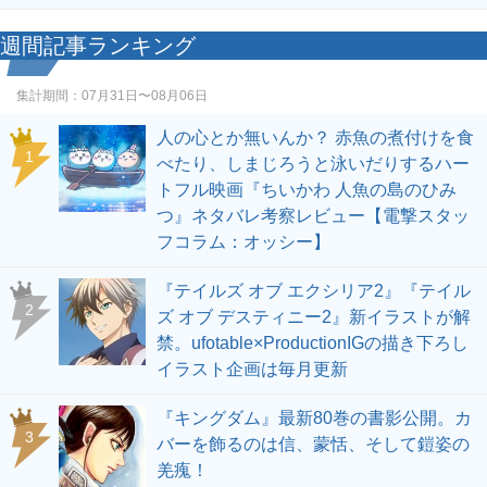
週間記事ランキング
集計期間：
07月31日〜08月06日
人の心とか無いんか？ 赤魚の煮付けを食
1
べたり、しまじろうと泳いだりするハー
トフル映画『ちいかわ 人魚の島のひみ
つ』ネタバレ考察レビュー【電撃スタッ
フコラム：オッシー】
『テイルズ オブ エクシリア2』『テイル
2
ズ オブ デスティニー2』新イラストが解
禁。ufotable×ProductionIGの描き下ろし
イラスト企画は毎月更新
『キングダム』最新80巻の書影公開。カ
3
バーを飾るのは信、蒙恬、そして鎧姿の
羌瘣！