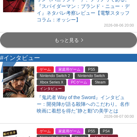
『スパイダーマン：ブランド・ニュー・デ
イ』ネタバレ考察レビュー【電撃スタッフ
コラム：オッシー】
2026-08-06 20:00
もっと見る
#インタビュー
ゲーム
家庭用ゲーム
PS5
Nintendo Switch 2
Nintendo Switch
Xbox Series X
PCゲーム
Steam
インタビュー
『鬼武者 Way of the Sword』インタビュ
ー：開発陣が語る殺陣へのこだわり。名作
映画に着想を得た"静と動”の美学とは
2026-08-07 00:00
ゲーム
家庭用ゲーム
PS5
PS4