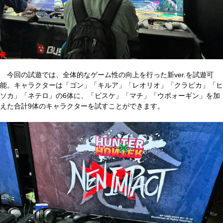
今回の試遊では、全体的なゲーム性の向上を行った新ver.を試遊可
能。キャラクターは「ゴン」「キルア」「レオリオ」「クラピカ」「ヒ
ソカ」「ネテロ」の6体に、「ビスケ」「マチ」「ウボォーギン」を加
えた合計9体のキャラクターを試すことができます。