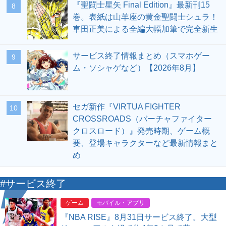
『聖闘士星矢 Final Edition』最新刊15
8
巻。表紙は山羊座の黄金聖闘士シュラ！
車田正美による全編大幅加筆で完全新生
サービス終了情報まとめ（スマホゲー
9
ム・ソシャゲなど）【2026年8月】
セガ新作『VIRTUA FIGHTER
10
CROSSROADS（バーチャファイター
クロスロード）』発売時期、ゲーム概
要、登場キャラクターなど最新情報まと
め
#サービス終了
ゲーム
モバイル・アプリ
『NBA RISE』8月31日サービス終了。大型