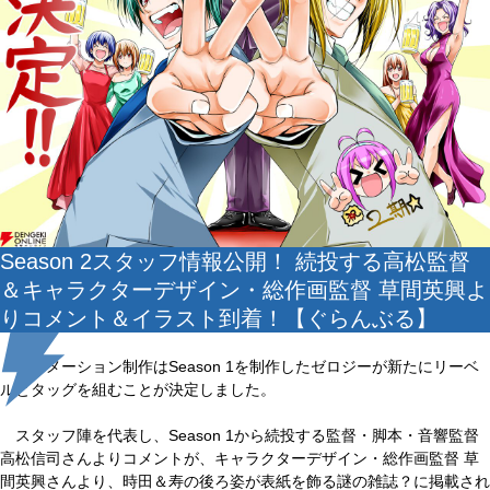
Season 2スタッフ情報公開！ 続投する高松監督
＆キャラクターデザイン・総作画監督 草間英興よ
りコメント＆イラスト到着！【ぐらんぶる】
アニメーション制作はSeason 1を制作したゼロジーが新たにリーベ
ルとタッグを組むことが決定しました。
スタッフ陣を代表し、Season 1から続投する監督・脚本・音響監督
高松信司さんよりコメントが、キャラクターデザイン・総作画監督 草
間英興さんより、時田＆寿の後ろ姿が表紙を飾る謎の雑誌？に掲載され