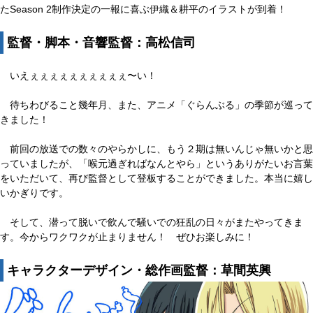
たSeason 2制作決定の一報に喜ぶ伊織＆耕平のイラストが到着！
監督・脚本・音響監督：高松信司
いえぇぇぇぇぇぇぇぇぇぇ〜い！
待ちわびること幾年月、また、アニメ「ぐらんぶる」の季節が巡って
きました！
前回の放送での数々のやらかしに、もう２期は無いんじゃ無いかと思
っていましたが、「喉元過ぎればなんとやら」というありがたいお言葉
をいただいて、再び監督として登板することができました。本当に嬉し
いかぎりです。
そして、潜って脱いで飲んで騒いでの狂乱の日々がまたやってきま
す。今からワクワクが止まりません！ ぜひお楽しみに！
キャラクターデザイン・総作画監督：草間英興