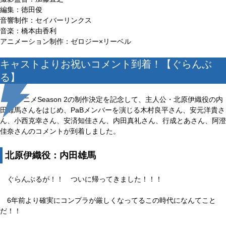
編集：徳田俊
音響制作：セイバーリンクス
音楽：橋本由香利
アニメーション制作：ゼロジー×リーベル
キャストよりお祝いコメント到着！【ぐらんぶ
る】
TVアニメSeason 2の制作決定を記念して、主人公・北原伊織役の内
田雄馬さんをはじめ、PaBメンバーを演じる木村良平さん、安元洋貴さ
ん、小西克幸さん、安済知佳さん、内田真礼さん、行成とあさん、阿澄
佳奈さんのコメントが到着しました。
北原伊織役：内田雄馬
ぐらんぶるが！！ ついに帰ってきました！！！
6年前より確実にコンプラが厳しくなってるこの時代になんてこと
だ！！