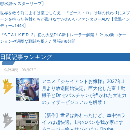
想水滸伝 スターリープ】
世界を救う前にまずは腹ごしらえ！『ビーストロ』は剣の代わりにスプ
ーンを持った英雄たちが織りなすかわいいファンタジーADV【電撃イン
ディー#1448】
『S.T.A.L.K.E.R. 2』初の大型DLC新トレーラー解禁！ 2つの新ロケー
ションや過酷な戦闘を捉えた緊張の8分間
日間記事ランキング
集計期間：
08月07日
アニメ『ジャイアントお嬢様』2027年1
1
月より放送開始決定。巨大化した富士動
機子とDr.セバスチャンが描かれた大迫力
のティザービジュアルを解禁！
【新作】世界は終わったけど、車中泊ラ
2
イフは超快適。1台のバンを我が家にす
るコージー終末サバイバル『In the