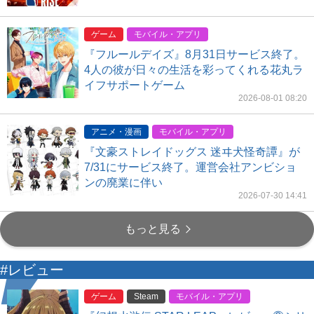
ゲーム
モバイル・アプリ
『フルールデイズ』8月31日サービス終了。
4人の彼が日々の生活を彩ってくれる花丸ラ
イフサポートゲーム
2026-08-01 08:20
アニメ・漫画
モバイル・アプリ
『文豪ストレイドッグス 迷ヰ犬怪奇譚』が
7/31にサービス終了。運営会社アンビショ
ンの廃業に伴い
2026-07-30 14:41
もっと見る
#レビュー
ゲーム
Steam
モバイル・アプリ