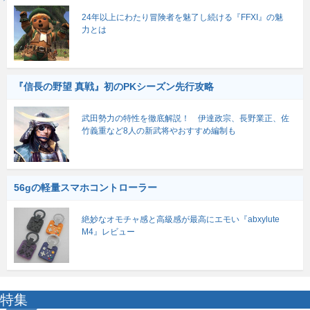
24年以上にわたり冒険者を魅了し続ける『FFXI』の魅
力とは
『信長の野望 真戦』初のPKシーズン先行攻略
武田勢力の特性を徹底解説！ 伊達政宗、長野業正、佐
竹義重など8人の新武将やおすすめ編制も
56gの軽量スマホコントローラー
絶妙なオモチャ感と高級感が最高にエモい『abxylute
M4』レビュー
特集