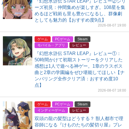
『幻想水滸伝 STAR LEAP』レビュー②シリ
ーズ初見：仲間集めが楽しすぎ。108星を集
めるほど戦術も里も豊かになるし、群像劇
としても魅力的【おすすめ度9点】
2026-08-07 19:00
ゲーム
PCゲーム
Steam
モバイル・アプリ
レビュー
『幻想水滸伝 STAR LEAP』レビュー①：
50時間かけて初期ストーリーをクリアした
感想は1人で遊べる神ゲー。1章のラスボス
曲と2章の学園編をぜひ堪能してほしい【ナ
ンバリング全作クリア済：おすすめ度10
点】
2026-08-07 18:00
ゲーム
PCゲーム
Steam
インディーゲーム
レビュー
双頭の龍の髪型はどうする？ 獣人都市で理
容師になる『けものたちの髪切り屋』プレ