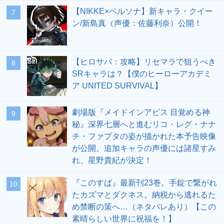
【NIKKE×ペルソナ】新キャラ・クイー
7
ン/新島真（声優：佐藤利奈）公開！
【ヒロサバ：攻略】リセマラで狙うべき
8
SRキャラは？【僕のヒーローアカデミ
ア UNITED SURVIVAL】
劇場版『メイドインアビス 目覚める神
9
秘』深界七層へと進むリコ・レグ・ナナ
チ・ファプタの姿が描かれた本予告映像
が公開。追加キャラの声優には諸星すみ
れ、星野貴紀が決定！
『このすば』最新刊23巻。手錠で繋がれ
10
たカズマとダクネス。納税から逃れるた
め禁断の策へ…（ネタバレあり）【この
素晴らしい世界に祝福を！】