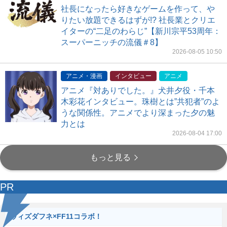
社長になったら好きなゲームを作って、や
りたい放題できるはずが!? 社長業とクリエ
イターの“二足のわらじ”【新川宗平53周年：
スーパーニッチの流儀＃8】
2026-08-05 10:50
アニメ・漫画
インタビュー
アニメ
アニメ『対ありでした。』犬井夕役・千本
木彩花インタビュー。珠樹とは”共犯者”のよ
うな関係性。アニメでより深まった夕の魅
力とは
2026-08-04 17:00
もっと見る
PR
ウィズダフネ×FF11コラボ！