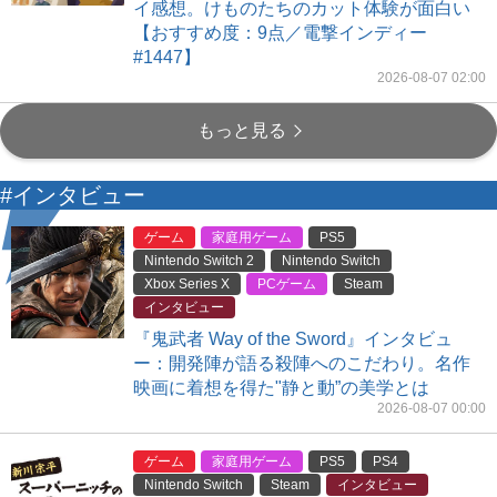
イ感想。けものたちのカット体験が面白い
【おすすめ度：9点／電撃インディー
#1447】
2026-08-07 02:00
もっと見る
#インタビュー
ゲーム
家庭用ゲーム
PS5
Nintendo Switch 2
Nintendo Switch
Xbox Series X
PCゲーム
Steam
インタビュー
『鬼武者 Way of the Sword』インタビュ
ー：開発陣が語る殺陣へのこだわり。名作
映画に着想を得た"静と動”の美学とは
2026-08-07 00:00
ゲーム
家庭用ゲーム
PS5
PS4
Nintendo Switch
Steam
インタビュー