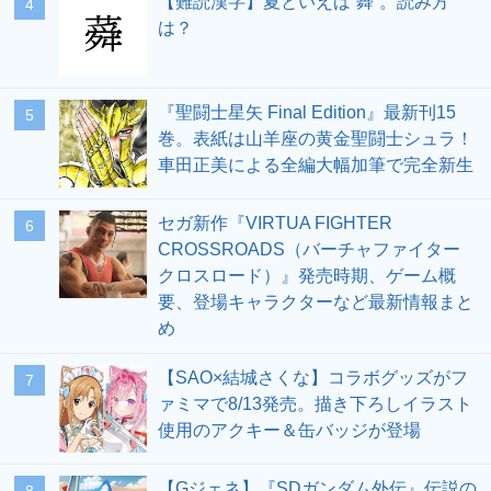
【難読漢字】夏といえば“蕣”。読み方
4
は？
『聖闘士星矢 Final Edition』最新刊15
5
巻。表紙は山羊座の黄金聖闘士シュラ！
車田正美による全編大幅加筆で完全新生
セガ新作『VIRTUA FIGHTER
6
CROSSROADS（バーチャファイター
クロスロード）』発売時期、ゲーム概
要、登場キャラクターなど最新情報まと
め
【SAO×結城さくな】コラボグッズがフ
7
ァミマで8/13発売。描き下ろしイラスト
使用のアクキー＆缶バッジが登場
【Gジェネ】『SDガンダム外伝』伝説の
8