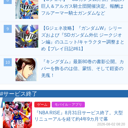
巨人＆アルガス騎士団開催決定。報酬は
フルアーマー騎士ガンダムなど
【Gジェネ攻略】『ガンダムW』シリー
9
ズおよび『SDガンダム外伝 ジークジオ
ン編』のユニット/キャラクター調整まと
め【プレイ日記#61】
『キングダム』最新80巻の書影公開。カ
10
バーを飾るのは信、蒙恬、そして鎧姿の
羌瘣！
#サービス終了
ゲーム
モバイル・アプリ
『NBA RISE』8月31日サービス終了。大型
リニューアルを経て約4年9カ月で幕
2026-08-02 08:20