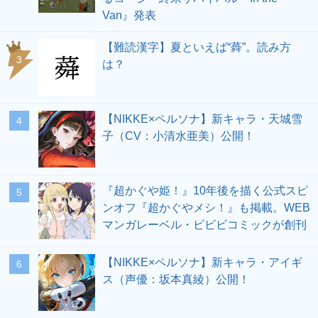
Van』発表
【難読漢字】夏といえば“蕣”。読み方
3
は？
【NIKKE×ペルソナ】新キャラ・天城雪
4
子（CV：小清水亜美）公開！
『超かぐや姫！』10年後を描く公式スピ
5
ンオフ『超かぐやメシ！』も掲載。WEB
マンガレーベル・ビビビコミックが創刊
【NIKKE×ペルソナ】新キャラ・アイギ
6
ス（声優：坂本真綾）公開！