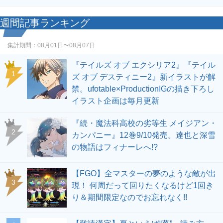
週間記事ランキング
集計期間：
08月01日〜08月07日
『テイルズ オブ エクシリア2』『テイル
1
ズ オブ デスティニー2』新イラストが解
禁。ufotable×ProductionIGの描き下ろし
イラスト企画は毎月更新
『続・魔法科高校の劣等生 メイジアン・
2
カンパニー』12巻9/10発売。達也と深雪
の物語はフィナーレへ!?
【FGO】全マスターの夢のような敵が出
3
現！ 何周だって回りたくなるけど1回き
り＆期間限定なのでお忘れなく!!