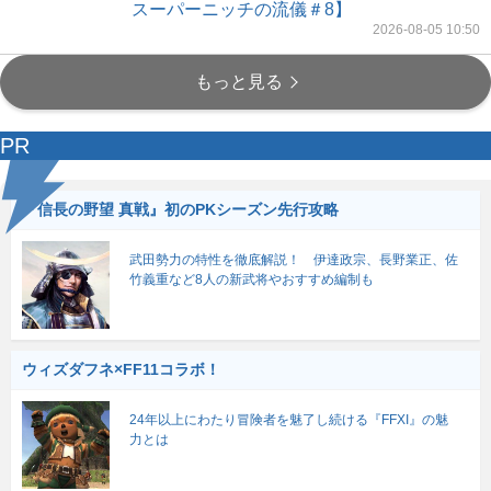
スーパーニッチの流儀＃8】
2026-08-05 10:50
もっと見る
PR
『信長の野望 真戦』初のPKシーズン先行攻略
武田勢力の特性を徹底解説！ 伊達政宗、長野業正、佐
竹義重など8人の新武将やおすすめ編制も
ウィズダフネ×FF11コラボ！
24年以上にわたり冒険者を魅了し続ける『FFXI』の魅
力とは