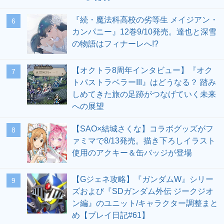
『続・魔法科高校の劣等生 メイジアン・
6
カンパニー』12巻9/10発売。達也と深雪
の物語はフィナーレへ!?
【オクトラ8周年インタビュー】『オク
7
トパストラベラーIII』はどうなる？ 踏み
しめてきた旅の足跡がつなげていく未来
への展望
【SAO×結城さくな】コラボグッズがフ
8
ァミマで8/13発売。描き下ろしイラスト
使用のアクキー＆缶バッジが登場
【Gジェネ攻略】『ガンダムW』シリー
9
ズおよび『SDガンダム外伝 ジークジオ
ン編』のユニット/キャラクター調整まと
め【プレイ日記#61】