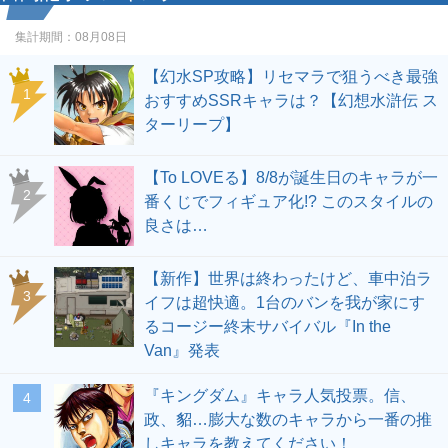
集計期間：
08月08日
【幻水SP攻略】リセマラで狙うべき最強
1
おすすめSSRキャラは？【幻想水滸伝 ス
ターリープ】
【To LOVEる】8/8が誕生日のキャラが一
2
番くじでフィギュア化!? このスタイルの
良さは…
【新作】世界は終わったけど、車中泊ラ
3
イフは超快適。1台のバンを我が家にす
るコージー終末サバイバル『In the
Van』発表
『キングダム』キャラ人気投票。信、
4
政、貂…膨大な数のキャラから一番の推
しキャラを教えてください！