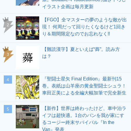
イラスト企画は毎月更新
【FGO】全マスターの夢のような敵が出
2
現！ 何周だって回りたくなるけど1回き
り＆期間限定なのでお忘れなく!!
【難読漢字】夏といえば“蕣”。読み方
3
は？
『聖闘士星矢 Final Edition』最新刊15
4
巻。表紙は山羊座の黄金聖闘士シュラ！
車田正美による全編大幅加筆で完全新生
【新作】世界は終わったけど、車中泊ラ
5
イフは超快適。1台のバンを我が家にす
るコージー終末サバイバル『In the
Van』発表