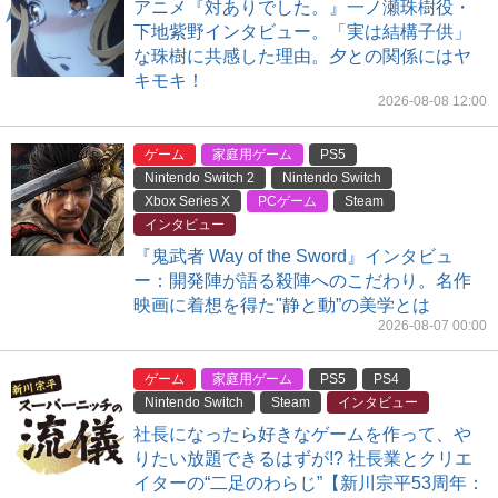
アニメ『対ありでした。』一ノ瀬珠樹役・
下地紫野インタビュー。「実は結構子供」
な珠樹に共感した理由。夕との関係にはヤ
キモキ！
2026-08-08 12:00
ゲーム
家庭用ゲーム
PS5
Nintendo Switch 2
Nintendo Switch
Xbox Series X
PCゲーム
Steam
インタビュー
『鬼武者 Way of the Sword』インタビュ
ー：開発陣が語る殺陣へのこだわり。名作
映画に着想を得た"静と動”の美学とは
2026-08-07 00:00
ゲーム
家庭用ゲーム
PS5
PS4
Nintendo Switch
Steam
インタビュー
社長になったら好きなゲームを作って、や
りたい放題できるはずが!? 社長業とクリエ
イターの“二足のわらじ”【新川宗平53周年：