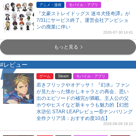
アニメ・漫画
モバイル・アプリ
『文豪ストレイドッグス 迷ヰ犬怪奇譚』が
7/31にサービス終了。運営会社アンビショ
ンの廃業に伴い
2026-07-30 14:41
もっと見る
#レビュー
ゲーム
Steam
モバイル・アプリ
若きフリックやオデッサ！ 『幻水』ファン
が見たかった懐かしキャラとの再会、思い
出のエピソードの補完が満載。主人公の父
ホウやヒスイなど新キャラも魅力的【幻想
水滸伝 STAR LEAPレビュー⑥ナンバリング
全作クリア済：おすすめ度10点】
2026-08-09 18:10