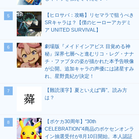
【ヒロサバ：攻略】リセマラで狙うべき
5
SRキャラは？【僕のヒーローアカデミ
ア UNITED SURVIVAL】
劇場版『メイドインアビス 目覚める神
6
秘』深界七層へと進むリコ・レグ・ナナ
チ・ファプタの姿が描かれた本予告映像
が公開。追加キャラの声優には諸星すみ
れ、星野貴紀が決定！
【難読漢字】夏といえば“蕣”。読み方
7
は？
【ポケカ30周年】“30th
8
CELEBRATION”4商品のポケセンオンラ
イン抽選受付が8月10日開始。本人認証