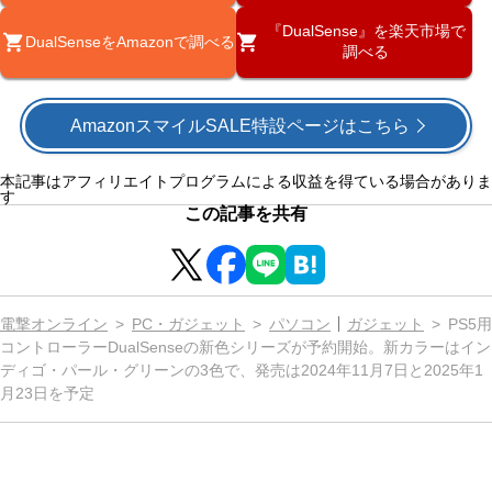
『DualSense』を楽天市場で
DualSenseをAmazonで調べる
調べる
AmazonスマイルSALE特設ページはこちら
本記事はアフィリエイトプログラムによる収益を得ている場合がありま
す
この記事を共有
電撃オンライン
PC・ガジェット
パソコン
ガジェット
PS5用
コントローラーDualSenseの新色シリーズが予約開始。新カラーはイン
ディゴ・パール・グリーンの3色で、発売は2024年11月7日と2025年1
月23日を予定