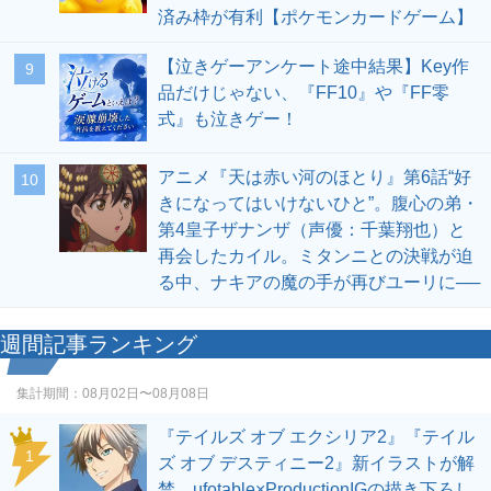
済み枠が有利【ポケモンカードゲーム】
【泣きゲーアンケート途中結果】Key作
9
品だけじゃない、『FF10』や『FF零
式』も泣きゲー！
アニメ『天は赤い河のほとり』第6話“好
10
きになってはいけないひと”。腹心の弟・
第4皇子ザナンザ（声優：千葉翔也）と
再会したカイル。ミタンニとの決戦が迫
る中、ナキアの魔の手が再びユーリに──
週間記事ランキング
集計期間：
08月02日〜08月08日
『テイルズ オブ エクシリア2』『テイル
1
ズ オブ デスティニー2』新イラストが解
禁。ufotable×ProductionIGの描き下ろし