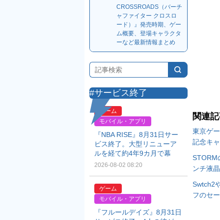
CROSSROADS（バーチ
ャファイター クロスロ
ード）』発売時期、ゲー
ム概要、登場キャラクタ
ーなど最新情報まとめ
#サービス終了
ゲーム
関連記
モバイル・アプリ
東京ゲー
『NBA RISE』8月31日サー
記念キャ
ビス終了。大型リニューア
ルを経て約4年9カ月で幕
STOR
2026-08-02 08:20
ンチ液晶
Swtch
ゲーム
フのセー
モバイル・アプリ
『フルールデイズ』8月31日