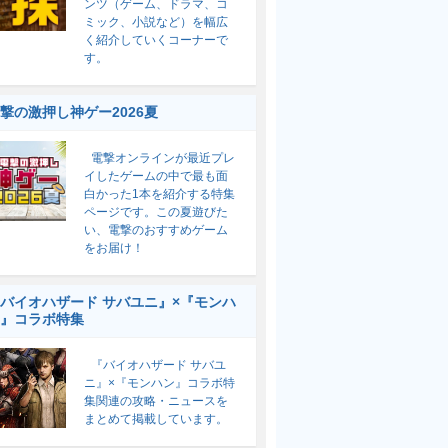
ンツ（ゲーム、ドラマ、コ
ミック、小説など）を幅広
く紹介していくコーナーで
す。
撃の激押し神ゲー2026夏
電撃オンラインが最近プレ
イしたゲームの中で最も面
白かった1本を紹介する特集
ページです。この夏遊びた
い、電撃のおすすめゲーム
をお届け！
バイオハザード サバユニ』×『モンハ
』コラボ特集
『バイオハザード サバユ
ニ』×『モンハン』コラボ特
集関連の攻略・ニュースを
まとめて掲載しています。