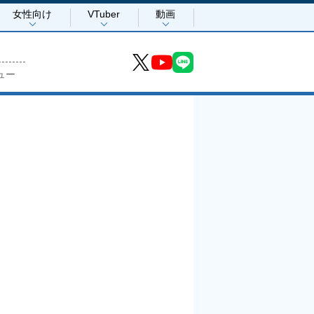
女性向け
VTuber
動画
ュー