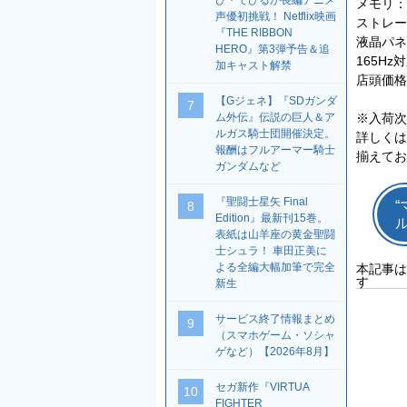
び・でびるが長編アニメ
メモリ：16
声優初挑戦！ Netflix映画
ストレージ
『THE RIBBON
液晶パネル
HERO』第3弾予告＆追
165Hz
加キャスト解禁
店頭価格
【Gジェネ】『SDガンダ
7
※入荷次
ム外伝』伝説の巨人＆ア
ルガス騎士団開催決定。
詳しくは
報酬はフルアーマー騎士
揃えてお
ガンダムなど
『聖闘士星矢 Final
8
Edition』最新刊15巻。
表紙は山羊座の黄金聖闘
士シュラ！ 車田正美に
よる全編大幅加筆で完全
本記事は
す
新生
サービス終了情報まとめ
9
（スマホゲーム・ソシャ
ゲなど）【2026年8月】
セガ新作『VIRTUA
10
FIGHTER