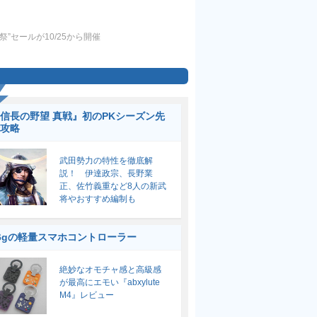
セールが10/25から開催
信長の野望 真戦』初のPKシーズン先
攻略
武田勢力の特性を徹底解
説！ 伊達政宗、長野業
正、佐竹義重など8人の新武
将やおすすめ編制も
6gの軽量スマホコントローラー
絶妙なオモチャ感と高級感
が最高にエモい『abxylute
M4』レビュー