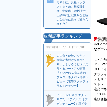
万紫千紅』兵種（クラ
ス）まとめ。初級職5
種、中級職10種以上で、
上級職には戦象兵など巨
大な生物に乗って戦う兵
種も存在
週間記事ランキング
GeFor
集計期間：
07月31日〜08月06日
なゲーム
人の心とか無いんか？
モデル名：G
赤魚の煮付けを食べた
1
OS：Win
り、しまじろうと泳いだ
りするハートフル映画
CPU：イ
『ちいかわ 人魚の島の
グラフィック
ひみつ』ネタバレ考察レ
メモリ：16
ビュー【電撃スタッフコ
ストレージ
ラム：オッシー】
液晶パネル
ト180H
『テイルズ オブ エクシ
店頭価格
リア2』『テイルズ オブ
2
デスティニー2』新イラ