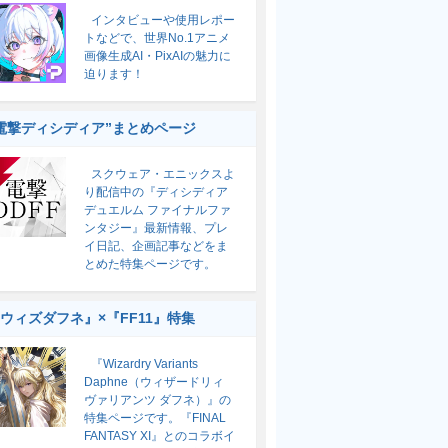
インタビューや使用レポー
トなどで、世界No.1アニメ
画像生成AI・PixAIの魅力に
迫ります！
電撃ディシディア”まとめページ
スクウェア・エニックスよ
り配信中の『ディシディア
デュエルム ファイナルファ
ンタジー』最新情報、プレ
イ日記、企画記事などをま
とめた特集ページです。
ウィズダフネ』×『FF11』特集
『Wizardry Variants
Daphne（ウィザードリィ
ヴァリアンツ ダフネ）』の
特集ページです。『FINAL
FANTASY XI』とのコラボイ