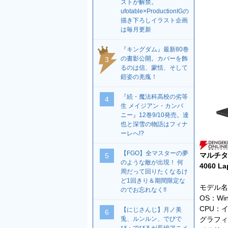
ストが解禁。
ufotable×ProductionIGの
描き下ろしイラスト企画
は毎月更新
『キングダム』最新80巻
の書影公開。カバーを飾
3
るのは信、蒙恬、そして
鎧姿の羌瘣！
『続・魔法科高校の劣等
4
生 メイジアン・カンパ
ニー』12巻9/10発売。達
也と深雪の物語はフィナ
ーレへ!?
【FGO】全マスターの夢
マルチタス
5
のような敵が出現！ 何
4060 
周だって回りたくなるけ
ど1回きり＆期間限定な
モデル名：G
のでお忘れなく!!
OS：Win
CPU：イ
【にじさんじ】月ノ美
6
グラフィック
兎、ルンルン、でびで