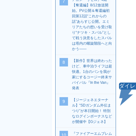
7
【奪還編】8/12放送開
始。PV公開＆奪還編初
回第12話“これからの
話”あらすじ公開。エミ
リアたちの想いを受け取
り“ナツキ・スバル”とし
て戦う決意をしたスバル
は塔内の螺旋階段へと向
かう――
【新作】世界は終わった
8
けど、車中泊ライフは超
快適。1台のバンを我が
家にするコージー終末サ
バイバル『In the Van』
ダイレ
発表
【ジージェネエターナ
9
ル】“SDガンダム外伝ま
つり”が本日開始！ 特別
なログインボーナスなど
が開催中【Gジェネ】
『ファイアーエムブレム
10