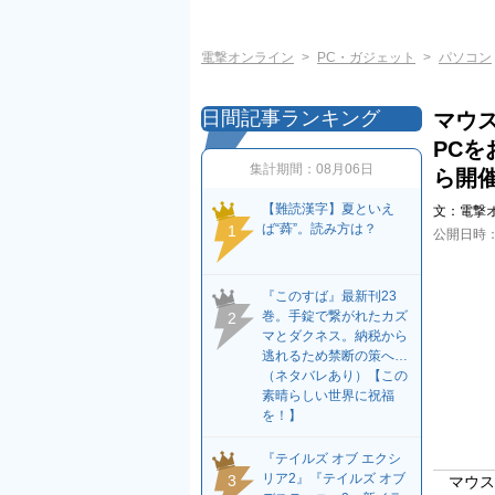
電撃オンライン
PC・ガジェット
パソコン
日間記事ランキング
マウ
PCを
集計期間：
08月06日
ら開
【難読漢字】夏といえ
文：
電撃
ば“蕣”。読み方は？
1
公開日時
『このすば』最新刊23
巻。手錠で繋がれたカズ
2
マとダクネス。納税から
逃れるため禁断の策へ…
（ネタバレあり）【この
素晴らしい世界に祝福
を！】
『テイルズ オブ エクシ
リア2』『テイルズ オブ
3
マウスコ