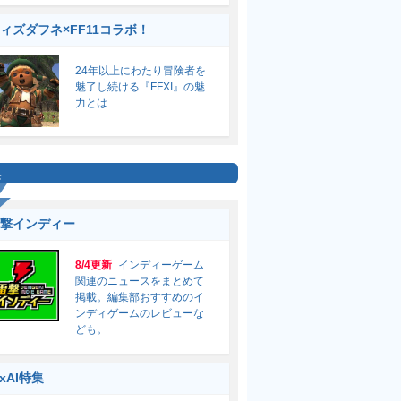
ィズダフネ×FF11コラボ！
24年以上にわたり冒険者を
魅了し続ける『FFXI』の魅
力とは
集
撃インディー
8/4更新
インディーゲーム
関連のニュースをまとめて
掲載。編集部おすすめのイ
ンディゲームのレビューな
ども。
ixAI特集