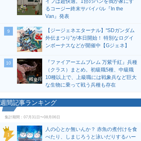
イフは超快適。1台のバンを我が家にす
るコージー終末サバイバル『In the
Van』発表
【ジージェネエターナル】“SDガンダム
9
外伝まつり”が本日開始！ 特別なログイ
ンボーナスなどが開催中【Gジェネ】
『ファイアーエムブレム 万紫千紅』兵種
10
（クラス）まとめ。初級職5種、中級職
10種以上で、上級職には戦象兵など巨大
な生物に乗って戦う兵種も存在
週間記事ランキング
集計期間：
07月31日〜08月06日
人の心とか無いんか？ 赤魚の煮付けを食
1
べたり、しまじろうと泳いだりするハー