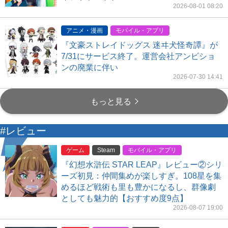
2026-08-01 08:20
アニメ・漫画
モバイル・アプリ
『文豪ストレイドッグス 迷ヰ犬怪奇譚』が
7/31にサービス終了。運営会社アンビショ
ンの廃業に伴い
2026-07-30 14:41
もっと見る
#レビュー
ゲーム
Steam
モバイル・アプリ
『幻想水滸伝 STAR LEAP』レビュー②シリ
ーズ初見：仲間集めが楽しすぎ。108星を集
めるほど戦術も里も豊かになるし、群像劇
としても魅力的【おすすめ度9点】
2026-08-07 19:00