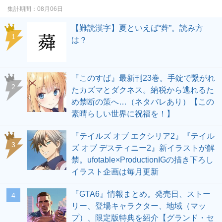
集計期間：
08月06日
【難読漢字】夏といえば“蕣”。読み方
1
は？
『このすば』最新刊23巻。手錠で繋がれ
2
たカズマとダクネス。納税から逃れるた
め禁断の策へ…（ネタバレあり）【この
素晴らしい世界に祝福を！】
『テイルズ オブ エクシリア2』『テイル
3
ズ オブ デスティニー2』新イラストが解
禁。ufotable×ProductionIGの描き下ろし
イラスト企画は毎月更新
『GTA6』情報まとめ。発売日、ストー
4
リー、登場キャラクター、地域（マッ
プ）、限定版特典を紹介【グランド・セ