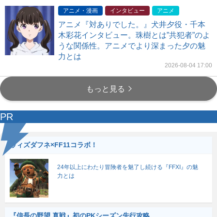
アニメ・漫画
インタビュー
アニメ
アニメ『対ありでした。』犬井夕役・千本
木彩花インタビュー。珠樹とは”共犯者”のよ
うな関係性。アニメでより深まった夕の魅
力とは
2026-08-04 17:00
もっと見る
PR
ウィズダフネ×FF11コラボ！
24年以上にわたり冒険者を魅了し続ける『FFXI』の魅
力とは
『信長の野望 真戦』初のPKシーズン先行攻略