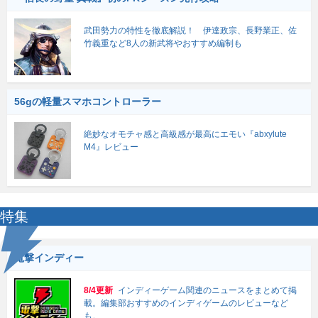
武田勢力の特性を徹底解説！ 伊達政宗、長野業正、佐
竹義重など8人の新武将やおすすめ編制も
56gの軽量スマホコントローラー
絶妙なオモチャ感と高級感が最高にエモい『abxylute
M4』レビュー
特集
電撃インディー
8/4更新
インディーゲーム関連のニュースをまとめて掲
載。編集部おすすめのインディゲームのレビューなど
も。