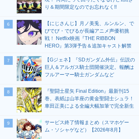
り＆期間限定なのでお忘れなく!!
【にじさんじ】月ノ美兎、ルンルン、で
6
びでび・でびるが長編アニメ声優初挑
戦！ Netflix映画『THE RIBBON
HERO』第3弾予告＆追加キャスト解禁
【Gジェネ】『SDガンダム外伝』伝説の
7
巨人＆アルガス騎士団開催決定。報酬は
フルアーマー騎士ガンダムなど
『聖闘士星矢 Final Edition』最新刊15
8
巻。表紙は山羊座の黄金聖闘士シュラ！
車田正美による全編大幅加筆で完全新生
サービス終了情報まとめ（スマホゲー
9
ム・ソシャゲなど）【2026年8月】