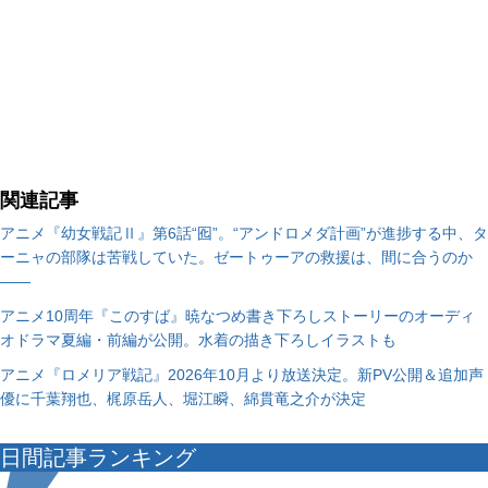
関連記事
アニメ『幼女戦記Ⅱ』第6話“囮”。“アンドロメダ計画”が進捗する中、タ
ーニャの部隊は苦戦していた。ゼートゥーアの救援は、間に合うのか
――
アニメ10周年『このすば』暁なつめ書き下ろしストーリーのオーディ
オドラマ夏編・前編が公開。水着の描き下ろしイラストも
アニメ『ロメリア戦記』2026年10月より放送決定。新PV公開＆追加声
優に千葉翔也、梶原岳人、堀江瞬、綿貫竜之介が決定
日間記事ランキング