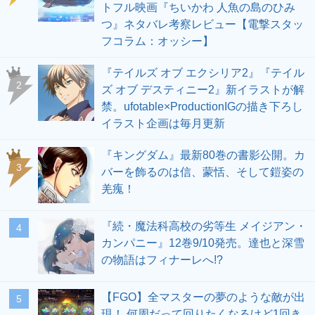
トフル映画『ちいかわ 人魚の島のひみ
つ』ネタバレ考察レビュー【電撃スタッ
フコラム：オッシー】
『テイルズ オブ エクシリア2』『テイル
2
ズ オブ デスティニー2』新イラストが解
禁。ufotable×ProductionIGの描き下ろし
イラスト企画は毎月更新
『キングダム』最新80巻の書影公開。カ
3
バーを飾るのは信、蒙恬、そして鎧姿の
羌瘣！
『続・魔法科高校の劣等生 メイジアン・
4
カンパニー』12巻9/10発売。達也と深雪
の物語はフィナーレへ!?
【FGO】全マスターの夢のような敵が出
5
現！ 何周だって回りたくなるけど1回き