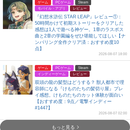
ゲーム
PCゲーム
Steam
モバイル・アプリ
レビュー
『幻想水滸伝 STAR LEAP』レビュー①：
50時間かけて初期ストーリーをクリアした
感想は1人で遊べる神ゲー。1章のラスボス
曲と2章の学園編をぜひ堪能してほしい【ナ
ンバリング全作クリア済：おすすめ度10
点】
2026-08-07 18:00
ゲーム
PCゲーム
Steam
インディーゲーム
レビュー
双頭の龍の髪型はどうする？ 獣人都市で理
容師になる『けものたちの髪切り屋』プレ
イ感想。けものたちのカット体験が面白い
【おすすめ度：9点／電撃インディー
#1447】
2026-08-07 02:00
もっと見る