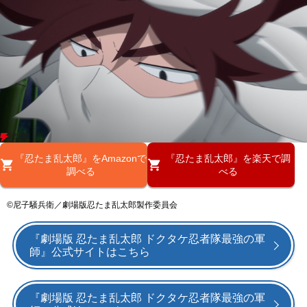
『忍たま乱太郎』をAmazonで
『忍たま乱太郎』を楽天で調
調べる
べる
©尼子騒兵衛／劇場版忍たま乱太郎製作委員会
『劇場版 忍たま乱太郎 ドクタケ忍者隊最強の軍
師』公式サイトはこちら
『劇場版 忍たま乱太郎 ドクタケ忍者隊最強の軍