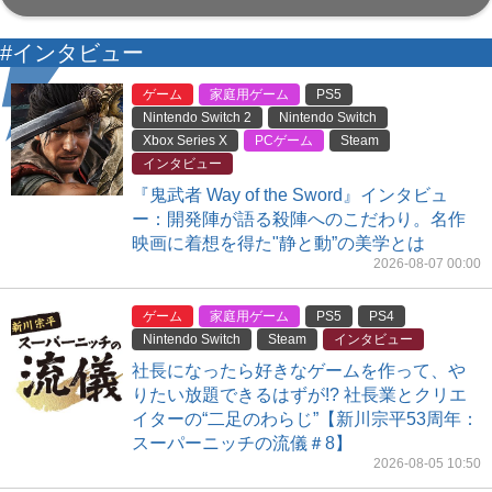
#インタビュー
ゲーム
家庭用ゲーム
PS5
Nintendo Switch 2
Nintendo Switch
Xbox Series X
PCゲーム
Steam
インタビュー
『鬼武者 Way of the Sword』インタビュ
ー：開発陣が語る殺陣へのこだわり。名作
映画に着想を得た"静と動”の美学とは
2026-08-07 00:00
ゲーム
家庭用ゲーム
PS5
PS4
Nintendo Switch
Steam
インタビュー
社長になったら好きなゲームを作って、や
りたい放題できるはずが!? 社長業とクリエ
イターの“二足のわらじ”【新川宗平53周年：
スーパーニッチの流儀＃8】
2026-08-05 10:50