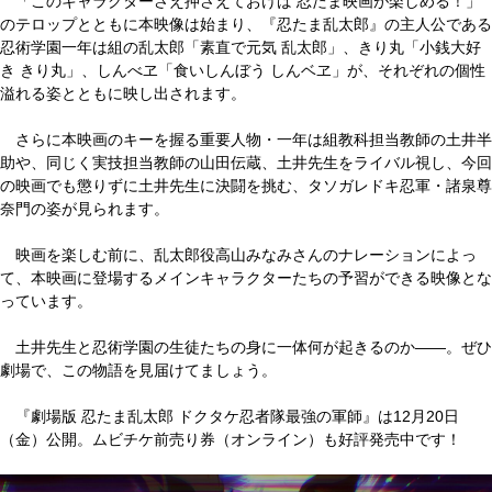
「このキャラクターさえ押さえておけば 忍たま映画が楽しめる！」
のテロップとともに本映像は始まり、『忍たま乱太郎』の主人公である
忍術学園一年は組の乱太郎「素直で元気 乱太郎」、きり丸「小銭大好
き きり丸」、しんべヱ「食いしんぼう しんベヱ」が、それぞれの個性
溢れる姿とともに映し出されます。
さらに本映画のキーを握る重要人物・一年は組教科担当教師の土井半
助や、同じく実技担当教師の山田伝蔵、土井先生をライバル視し、今回
の映画でも懲りずに土井先生に決闘を挑む、タソガレドキ忍軍・諸泉尊
奈門の姿が見られます。
映画を楽しむ前に、乱太郎役高山みなみさんのナレーションによっ
て、本映画に登場するメインキャラクターたちの予習ができる映像とな
っています。
土井先生と忍術学園の生徒たちの身に一体何が起きるのか――。ぜひ
劇場で、この物語を見届けてましょう。
『劇場版 忍たま乱太郎 ドクタケ忍者隊最強の軍師』は12月20日
（金）公開。ムビチケ前売り券（オンライン）も好評発売中です！