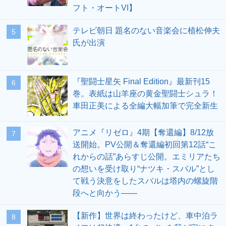
フト・オートVI】
テレビ朝日 題名のない音楽会に植松伸夫
5
氏が出演
『聖闘士星矢 Final Edition』最新刊15
6
巻。表紙は山羊座の黄金聖闘士シュラ！
車田正美による全編大幅加筆で完全新生
アニメ『リゼロ』4期【奪還編】8/12放
7
送開始。PV公開＆奪還編初回第12話“こ
れからの話”あらすじ公開。エミリアたち
の想いを受け取り“ナツキ・スバル”とし
て戦う決意をしたスバルは塔内の螺旋階
段へと向かう――
【新作】世界は終わったけど、車中泊ラ
8