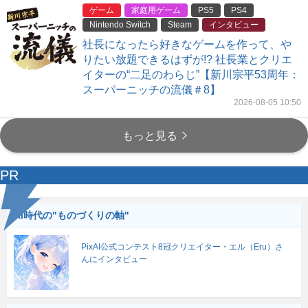
ゲーム
家庭用ゲーム
PS5
PS4
Nintendo Switch
Steam
インタビュー
社長になったら好きなゲームを作って、や
りたい放題できるはずが!? 社長業とクリエ
イターの“二足のわらじ”【新川宗平53周年：
スーパーニッチの流儀＃8】
2026-08-05 10:50
もっと見る
PR
AI時代の"ものづくりの軸"
PixAI公式コンテスト8冠クリエイター・エル（Eru）さ
んにインタビュー