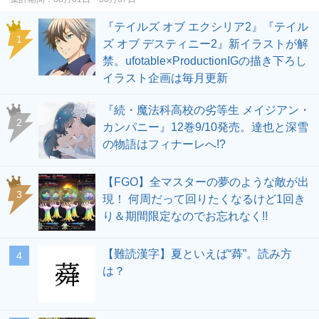
『テイルズ オブ エクシリア2』『テイル
1
ズ オブ デスティニー2』新イラストが解
禁。ufotable×ProductionIGの描き下ろし
イラスト企画は毎月更新
『続・魔法科高校の劣等生 メイジアン・
2
カンパニー』12巻9/10発売。達也と深雪
の物語はフィナーレへ!?
【FGO】全マスターの夢のような敵が出
3
現！ 何周だって回りたくなるけど1回き
り＆期間限定なのでお忘れなく!!
【難読漢字】夏といえば“蕣”。読み方
4
は？