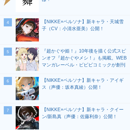
【NIKKE×ペルソナ】新キャラ・天城雪
4
子（CV：小清水亜美）公開！
『超かぐや姫！』10年後を描く公式スピ
5
ンオフ『超かぐやメシ！』も掲載。WEB
マンガレーベル・ビビビコミックが創刊
【NIKKE×ペルソナ】新キャラ・アイギ
6
ス（声優：坂本真綾）公開！
【NIKKE×ペルソナ】新キャラ・クイー
7
ン/新島真（声優：佐藤利奈）公開！