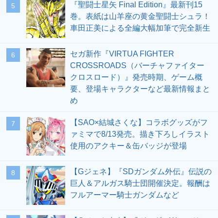
『聖闘士星矢 Final Edition』最新刊15
5
巻。表紙は山羊座の黄金聖闘士シュラ！
車田正美による全編大幅加筆で完全新生
セガ新作『VIRTUA FIGHTER
6
CROSSROADS（バーチャファイター
クロスロード）』発売時期、ゲーム概
要、登場キャラクターなど最新情報まと
め
【SAO×結城さくな】コラボグッズがフ
7
ァミマで8/13発売。描き下ろしイラスト
使用のアクキー＆缶バッジが登場
【Gジェネ】『SDガンダム外伝』伝説の
8
巨人＆アルガス騎士団開催決定。報酬は
フルアーマー騎士ガンダムなど