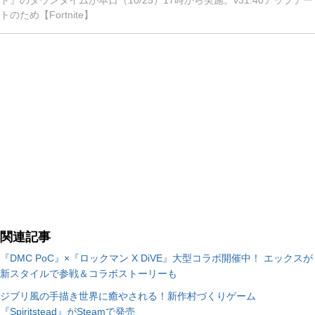
ト』のダウンタイムが本日（10/25）17時から実施。v31.40アップデー
トのため【Fortnite】
関連記事
『DMC PoC』×『ロックマン X DiVE』大型コラボ開催中！ エックスが
新スタイルで参戦＆コラボストーリーも
ジブリ風の手描き世界に癒やされる！新作村づくりゲーム
『Spiritstead』がSteamで発売