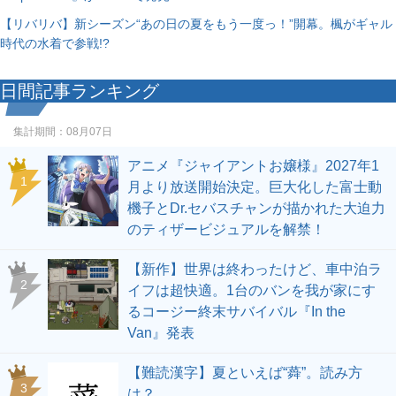
【リバリバ】新シーズン“あの日の夏をもう一度っ！”開幕。楓がギャル
時代の水着で参戦!?
日間記事ランキング
集計期間：
08月07日
アニメ『ジャイアントお嬢様』2027年1
1
月より放送開始決定。巨大化した富士動
機子とDr.セバスチャンが描かれた大迫力
のティザービジュアルを解禁！
【新作】世界は終わったけど、車中泊ラ
2
イフは超快適。1台のバンを我が家にす
るコージー終末サバイバル『In the
Van』発表
【難読漢字】夏といえば“蕣”。読み方
3
は？