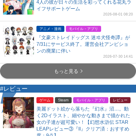
4人の彼が日々の生活を彩ってくれる花丸ラ
イフサポートゲーム
2026-08-01 08:20
アニメ・漫画
モバイル・アプリ
『文豪ストレイドッグス 迷ヰ犬怪奇譚』が
7/31にサービス終了。運営会社アンビショ
ンの廃業に伴い
2026-07-30 14:41
もっと見る
#レビュー
ゲーム
Steam
モバイル・アプリ
レビュー
美麗ドット絵から落ちた『幻水』沼…。動
く2Dイラスト、細やかな動きまで描かれた
女の子達が超可愛い！【幻想水滸伝 STAR
LEAPレビュー③『II』クリア済：おすすめ
度：9点】