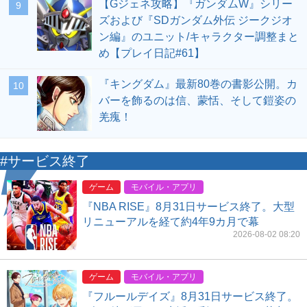
【Gジェネ攻略】『ガンダムW』シリー
9
ズおよび『SDガンダム外伝 ジークジオ
ン編』のユニット/キャラクター調整まと
め【プレイ日記#61】
『キングダム』最新80巻の書影公開。カ
10
バーを飾るのは信、蒙恬、そして鎧姿の
羌瘣！
#サービス終了
ゲーム
モバイル・アプリ
『NBA RISE』8月31日サービス終了。大型
リニューアルを経て約4年9カ月で幕
2026-08-02 08:20
ゲーム
モバイル・アプリ
『フルールデイズ』8月31日サービス終了。