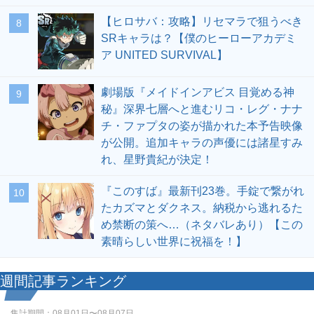
【ヒロサバ：攻略】リセマラで狙うべき
8
SRキャラは？【僕のヒーローアカデミ
ア UNITED SURVIVAL】
劇場版『メイドインアビス 目覚める神
9
秘』深界七層へと進むリコ・レグ・ナナ
チ・ファプタの姿が描かれた本予告映像
が公開。追加キャラの声優には諸星すみ
れ、星野貴紀が決定！
『このすば』最新刊23巻。手錠で繋がれ
10
たカズマとダクネス。納税から逃れるた
め禁断の策へ…（ネタバレあり）【この
素晴らしい世界に祝福を！】
週間記事ランキング
集計期間：
08月01日〜08月07日