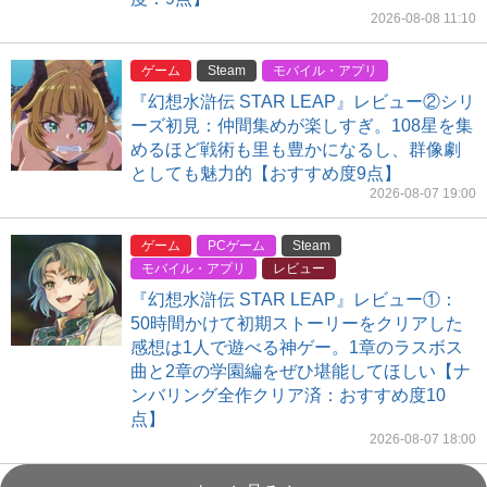
2026-08-08 11:10
ゲーム
Steam
モバイル・アプリ
『幻想水滸伝 STAR LEAP』レビュー②シリ
ーズ初見：仲間集めが楽しすぎ。108星を集
めるほど戦術も里も豊かになるし、群像劇
としても魅力的【おすすめ度9点】
2026-08-07 19:00
ゲーム
PCゲーム
Steam
モバイル・アプリ
レビュー
『幻想水滸伝 STAR LEAP』レビュー①：
50時間かけて初期ストーリーをクリアした
感想は1人で遊べる神ゲー。1章のラスボス
曲と2章の学園編をぜひ堪能してほしい【ナ
ンバリング全作クリア済：おすすめ度10
点】
2026-08-07 18:00