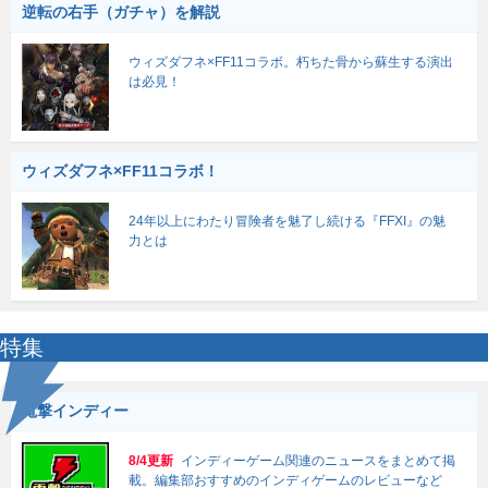
逆転の右手（ガチャ）を解説
ウィズダフネ×FF11コラボ。朽ちた骨から蘇生する演出
は必見！
ウィズダフネ×FF11コラボ！
24年以上にわたり冒険者を魅了し続ける『FFXI』の魅
力とは
特集
電撃インディー
8/4更新
インディーゲーム関連のニュースをまとめて掲
載。編集部おすすめのインディゲームのレビューなど