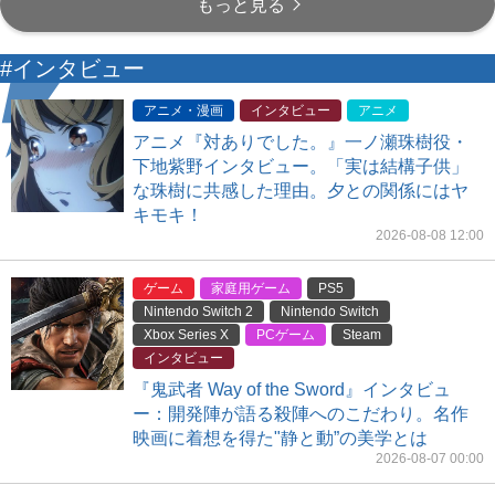
もっと見る
#インタビュー
アニメ・漫画
インタビュー
アニメ
アニメ『対ありでした。』一ノ瀬珠樹役・
下地紫野インタビュー。「実は結構子供」
な珠樹に共感した理由。夕との関係にはヤ
キモキ！
2026-08-08 12:00
ゲーム
家庭用ゲーム
PS5
Nintendo Switch 2
Nintendo Switch
Xbox Series X
PCゲーム
Steam
インタビュー
『鬼武者 Way of the Sword』インタビュ
ー：開発陣が語る殺陣へのこだわり。名作
映画に着想を得た"静と動”の美学とは
2026-08-07 00:00