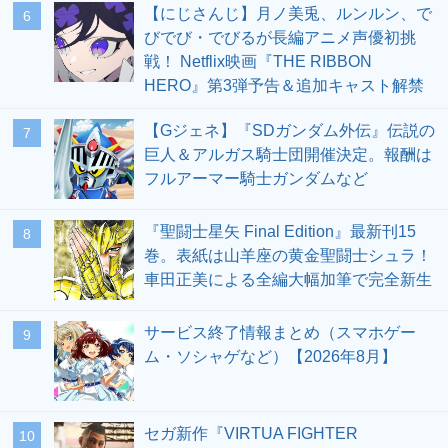
【にじさんじ】月ノ美兎、ルンルン、で
6
びでび・でびるが長編アニメ声優初挑
戦！ Netflix映画『THE RIBBON
HERO』第3弾予告＆追加キャスト解禁
【Gジェネ】『SDガンダム外伝』伝説の
7
巨人＆アルガス騎士団開催決定。報酬は
フルアーマー騎士ガンダムなど
『聖闘士星矢 Final Edition』最新刊15
8
巻。表紙は山羊座の黄金聖闘士シュラ！
車田正美による全編大幅加筆で完全新生
サービス終了情報まとめ（スマホゲー
9
ム・ソシャゲなど）【2026年8月】
セガ新作『VIRTUA FIGHTER
10