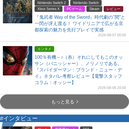
Nintendo Switch 2
Nintendo Switch
Xbox Series X
PCゲーム
Steam
レビュー
『鬼武者 Way of the Sword』時代劇の"間”と
一閃が冴え渡る！ ワイドリニアで広がる京
都探索の魅力を先行プレイで実感
2026-08-07 00:00
エンタメ
100％有機～♪（糸）それにしてもこのオッ
サン（パニッシャー）、ノリノリである。
『スパイダーマン：ブランド・ニュー・デ
イ』ネタバレ考察レビュー【電撃スタッフ
コラム：オッシー】
2026-08-06 20:00
もっと見る
#インタビュー