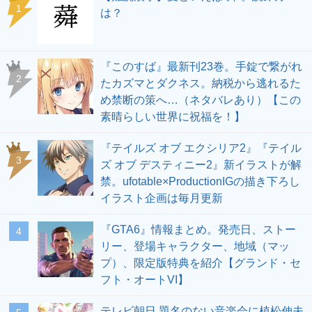
1
は？
『このすば』最新刊23巻。手錠で繋がれ
2
たカズマとダクネス。納税から逃れるた
め禁断の策へ…（ネタバレあり）【この
素晴らしい世界に祝福を！】
『テイルズ オブ エクシリア2』『テイル
3
ズ オブ デスティニー2』新イラストが解
禁。ufotable×ProductionIGの描き下ろし
イラスト企画は毎月更新
『GTA6』情報まとめ。発売日、ストー
4
リー、登場キャラクター、地域（マッ
プ）、限定版特典を紹介【グランド・セ
フト・オートVI】
テレビ朝日 題名のない音楽会に植松伸夫