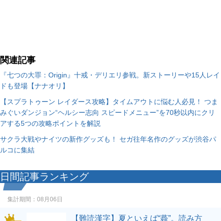
関連記事
『七つの大罪：Origin』十戒・デリエリ参戦。新ストーリーや15人レイ
ドも登場【ナナオリ】
【スプラトゥーン レイダース攻略】タイムアウトに悩む人必見！ つま
みぐいダンジョン“ヘルシー志向 スピードメニュー”を70秒以内にクリ
アする5つの攻略ポイントを解説
サクラ大戦やナイツの新作グッズも！ セガ往年名作のグッズが渋谷パ
ルコに集結
日間記事ランキング
集計期間：
08月06日
【難読漢字】夏といえば“蕣”。読み方