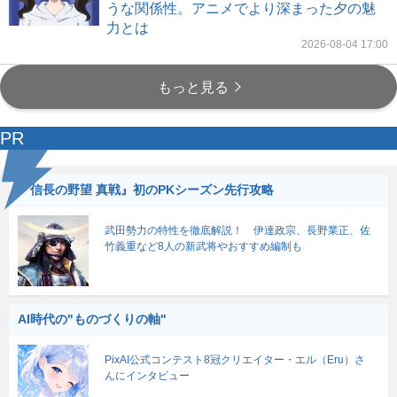
うな関係性。アニメでより深まった夕の魅
力とは
2026-08-04 17:00
もっと見る
PR
『信長の野望 真戦』初のPKシーズン先行攻略
武田勢力の特性を徹底解説！ 伊達政宗、長野業正、佐
竹義重など8人の新武将やおすすめ編制も
AI時代の"ものづくりの軸"
PixAI公式コンテスト8冠クリエイター・エル（Eru）さ
んにインタビュー