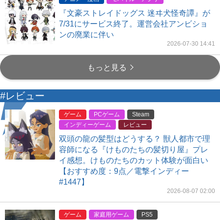
『文豪ストレイドッグス 迷ヰ犬怪奇譚』が
7/31にサービス終了。運営会社アンビショ
ンの廃業に伴い
2026-07-30 14:41
もっと見る
#レビュー
ゲーム
PCゲーム
Steam
インディーゲーム
レビュー
双頭の龍の髪型はどうする？ 獣人都市で理
容師になる『けものたちの髪切り屋』プレ
イ感想。けものたちのカット体験が面白い
【おすすめ度：9点／電撃インディー
#1447】
2026-08-07 02:00
ゲーム
家庭用ゲーム
PS5