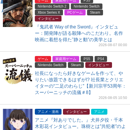
ゲーム
家庭用ゲーム
PS5
Nintendo Switch 2
Nintendo Switch
Xbox Series X
PCゲーム
Steam
インタビュー
『鬼武者 Way of the Sword』インタビュ
ー：開発陣が語る殺陣へのこだわり。名作
映画に着想を得た"静と動”の美学とは
2026-08-07 00:00
ゲーム
家庭用ゲーム
PS5
PS4
Nintendo Switch
Steam
インタビュー
社長になったら好きなゲームを作って、や
りたい放題できるはずが!? 社長業とクリエ
イターの“二足のわらじ”【新川宗平53周年：
スーパーニッチの流儀＃8】
2026-08-05 10:50
アニメ・漫画
インタビュー
アニメ
アニメ『対ありでした。』犬井夕役・千本
木彩花インタビュー。珠樹とは”共犯者”のよ