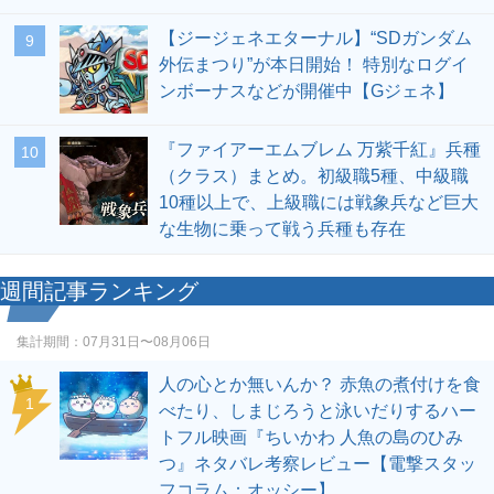
【ジージェネエターナル】“SDガンダム
9
外伝まつり”が本日開始！ 特別なログイ
ンボーナスなどが開催中【Gジェネ】
『ファイアーエムブレム 万紫千紅』兵種
10
（クラス）まとめ。初級職5種、中級職
10種以上で、上級職には戦象兵など巨大
な生物に乗って戦う兵種も存在
週間記事ランキング
集計期間：
07月31日〜08月06日
人の心とか無いんか？ 赤魚の煮付けを食
1
べたり、しまじろうと泳いだりするハー
トフル映画『ちいかわ 人魚の島のひみ
つ』ネタバレ考察レビュー【電撃スタッ
フコラム：オッシー】