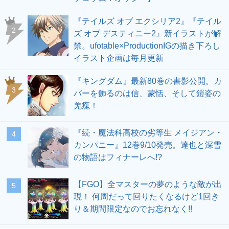
『テイルズ オブ エクシリア2』『テイル
2
ズ オブ デスティニー2』新イラストが解
禁。ufotable×ProductionIGの描き下ろし
イラスト企画は毎月更新
『キングダム』最新80巻の書影公開。カ
3
バーを飾るのは信、蒙恬、そして鎧姿の
羌瘣！
『続・魔法科高校の劣等生 メイジアン・
4
カンパニー』12巻9/10発売。達也と深雪
の物語はフィナーレへ!?
【FGO】全マスターの夢のような敵が出
5
現！ 何周だって回りたくなるけど1回き
り＆期間限定なのでお忘れなく!!