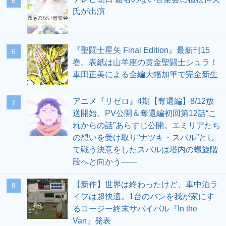
5
氏が出演
『聖闘士星矢 Final Edition』最新刊15
6
巻。表紙は山羊座の黄金聖闘士シュラ！
車田正美による全編大幅加筆で完全新生
アニメ『リゼロ』4期【奪還編】8/12放
7
送開始。PV公開＆奪還編初回第12話“こ
れからの話”あらすじ公開。エミリアたち
の想いを受け取り“ナツキ・スバル”とし
て戦う決意をしたスバルは塔内の螺旋階
段へと向かう――
【新作】世界は終わったけど、車中泊ラ
8
イフは超快適。1台のバンを我が家にす
るコージー終末サバイバル『In the
Van』発表