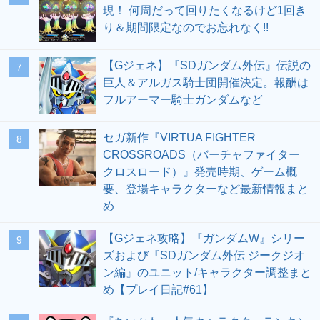
現！ 何周だって回りたくなるけど1回き
り＆期間限定なのでお忘れなく!!
【Gジェネ】『SDガンダム外伝』伝説の
7
巨人＆アルガス騎士団開催決定。報酬は
フルアーマー騎士ガンダムなど
セガ新作『VIRTUA FIGHTER
8
CROSSROADS（バーチャファイター
クロスロード）』発売時期、ゲーム概
要、登場キャラクターなど最新情報まと
め
【Gジェネ攻略】『ガンダムW』シリー
9
ズおよび『SDガンダム外伝 ジークジオ
ン編』のユニット/キャラクター調整まと
め【プレイ日記#61】