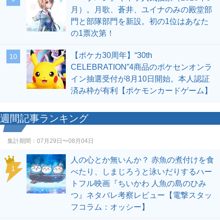
月）。月歌、蒼井、ユイナのみの殿堂部
門と部隊部門を新設。初の1位はあなた
の1票次第！
【ポケカ30周年】“30th
10
CELEBRATION”4商品のポケセンオンラ
イン抽選受付が8月10日開始。本人認証
済み枠が有利【ポケモンカードゲーム】
週間記事ランキング
集計期間：
07月29日〜08月04日
人の心とか無いんか？ 赤魚の煮付けを食
1
べたり、しまじろうと泳いだりするハー
トフル映画『ちいかわ 人魚の島のひみ
つ』ネタバレ考察レビュー【電撃スタッ
フコラム：オッシー】