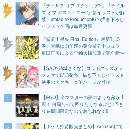
『テイルズ オブ エクシリア2』『テイル
1
ズ オブ デスティニー2』新イラストが解
禁。ufotable×ProductionIGの描き下ろし
イラスト企画は毎月更新
『聖闘士星矢 Final Edition』最新刊15
2
巻。表紙は山羊座の黄金聖闘士シュラ！
車田正美による全編大幅加筆で完全新生
【SAO×結城さくな】コラボグッズがフ
3
ァミマで8/13発売。描き下ろしイラスト
使用のアクキー＆缶バッジが登場
【FGO】全マスターの夢のような敵が出
4
現！ 何周だって回りたくなるけど1回き
り＆期間限定なのでお忘れなく!!
【ポケカ招待販売まとめ】Amazonにて
5