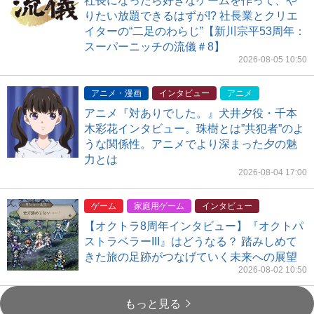
社長になったら好きなゲームを作って、や
りたい放題できるはずが!? 社長業とクリエ
イターの“二足のわらじ”【新川宗平53周年：
スーパーニッチの流儀＃8】
2026-08-05 10:50
アニメ・漫画
インタビュー
アニメ
アニメ『対ありでした。』犬井夕役・千本
木彩花インタビュー。珠樹とは”共犯者”のよ
うな関係性。アニメでより深まった夕の魅
力とは
2026-08-04 17:00
ゲーム
家庭用ゲーム
インタビュー
【オクトラ8周年インタビュー】『オクトパ
ストラベラーIII』はどうなる？ 踏みしめて
きた旅の足跡がつなげていく未来への展望
2026-08-02 10:50
もっと見る