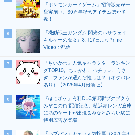
『ポケモンカードゲーム』招待販売が一
挙実施中。30周年記念アイテムほか多
数！
『機動戦士ガンダム 閃光のハサウェイ
6
キルケーの魔女』8月17日よりPrime
Videoで配信
『ちいかわ』人気キャラクターランキン
7
グTOP10。ちいかわ、ハチワレ、うさ
ぎ…ファンが選んだ推しは？（ネタバレ
あり）【2026年4月最新版】
『ぽこポケ』有料DLC第1弾“ブクブクう
8
みぞこの街”配信記念。横浜赤レンガ倉庫
にあのゲートが出現＆みなとみらい駅に
特別広告が登場
『ヘブバン』キャラ人気投票（2026年8
9