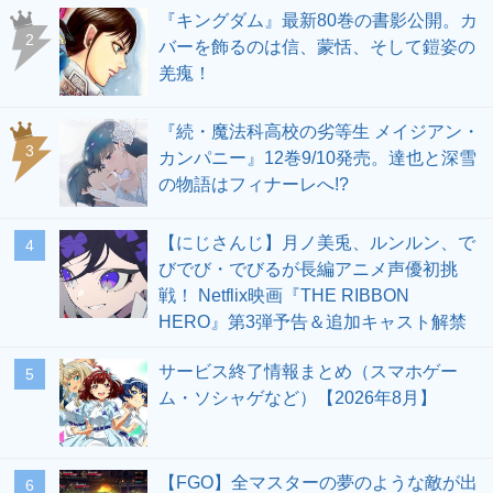
『キングダム』最新80巻の書影公開。カ
2
バーを飾るのは信、蒙恬、そして鎧姿の
羌瘣！
『続・魔法科高校の劣等生 メイジアン・
3
カンパニー』12巻9/10発売。達也と深雪
の物語はフィナーレへ!?
【にじさんじ】月ノ美兎、ルンルン、で
4
びでび・でびるが長編アニメ声優初挑
戦！ Netflix映画『THE RIBBON
HERO』第3弾予告＆追加キャスト解禁
サービス終了情報まとめ（スマホゲー
5
ム・ソシャゲなど）【2026年8月】
【FGO】全マスターの夢のような敵が出
6