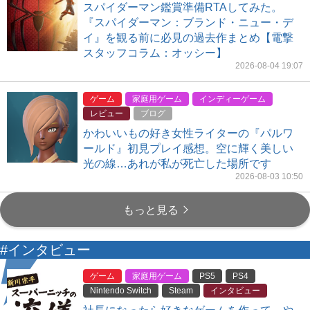
スパイダーマン鑑賞準備RTAしてみた。
『スパイダーマン：ブランド・ニュー・デ
イ』を観る前に必見の過去作まとめ【電撃
スタッフコラム：オッシー】
2026-08-04 19:07
ゲーム
家庭用ゲーム
インディーゲーム
レビュー
ブログ
かわいいもの好き女性ライターの『パルワ
ールド』初見プレイ感想。空に輝く美しい
光の線…あれが私が死亡した場所です
2026-08-03 10:50
もっと見る
#インタビュー
ゲーム
家庭用ゲーム
PS5
PS4
Nintendo Switch
Steam
インタビュー