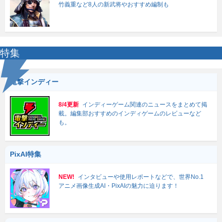
竹義重など8人の新武将やおすすめ編制も
特集
電撃インディー
8/4更新
インディーゲーム関連のニュースをまとめて掲
載。編集部おすすめのインディゲームのレビューなど
も。
PixAI特集
NEW!
インタビューや使用レポートなどで、世界No.1
アニメ画像生成AI・PixAIの魅力に迫ります！