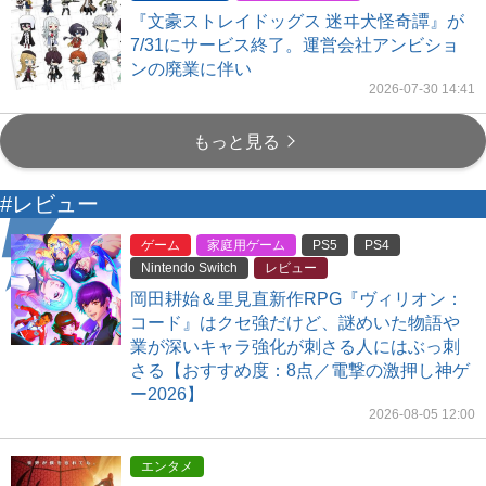
『文豪ストレイドッグス 迷ヰ犬怪奇譚』が
7/31にサービス終了。運営会社アンビショ
ンの廃業に伴い
2026-07-30 14:41
もっと見る
#レビュー
ゲーム
家庭用ゲーム
PS5
PS4
Nintendo Switch
レビュー
岡田耕始＆里見直新作RPG『ヴィリオン：
コード』はクセ強だけど、謎めいた物語や
業が深いキャラ強化が刺さる人にはぶっ刺
さる【おすすめ度：8点／電撃の激押し神ゲ
ー2026】
2026-08-05 12:00
エンタメ