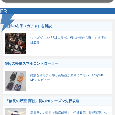
PR
逆転の右手（ガチャ）を解説
ウィズダフネ×FF11コラボ。朽ちた骨から蘇生する演出
は必見！
56gの軽量スマホコントローラー
絶妙なオモチャ感と高級感が最高にエモい『abxylute
M4』レビュー
『信長の野望 真戦』初のPKシーズン先行攻略
武田勢力の特性を徹底解説！ 伊達政宗、長野業正、佐