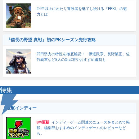
24年以上にわたり冒険者を魅了し続ける『FFXI』の魅
力とは
『信長の野望 真戦』初のPKシーズン先行攻略
武田勢力の特性を徹底解説！ 伊達政宗、長野業正、佐
竹義重など8人の新武将やおすすめ編制も
特集
電撃インディー
8/4更新
インディーゲーム関連のニュースをまとめて掲
載。編集部おすすめのインディゲームのレビューなど
も。