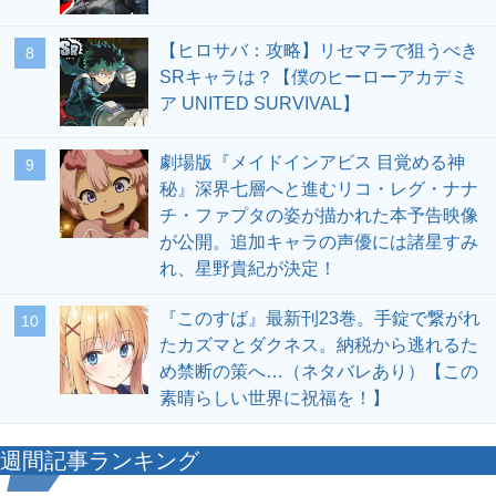
【ヒロサバ：攻略】リセマラで狙うべき
8
SRキャラは？【僕のヒーローアカデミ
ア UNITED SURVIVAL】
劇場版『メイドインアビス 目覚める神
9
秘』深界七層へと進むリコ・レグ・ナナ
チ・ファプタの姿が描かれた本予告映像
が公開。追加キャラの声優には諸星すみ
れ、星野貴紀が決定！
『このすば』最新刊23巻。手錠で繋がれ
10
たカズマとダクネス。納税から逃れるた
め禁断の策へ…（ネタバレあり）【この
素晴らしい世界に祝福を！】
週間記事ランキング