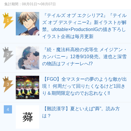
集計期間：
08月01日〜08月07日
『テイルズ オブ エクシリア2』『テイル
1
ズ オブ デスティニー2』新イラストが解
禁。ufotable×ProductionIGの描き下ろし
イラスト企画は毎月更新
『続・魔法科高校の劣等生 メイジアン・
2
カンパニー』12巻9/10発売。達也と深雪
の物語はフィナーレへ!?
【FGO】全マスターの夢のような敵が出
3
現！ 何周だって回りたくなるけど1回き
り＆期間限定なのでお忘れなく!!
【難読漢字】夏といえば“蕣”。読み方
4
は？