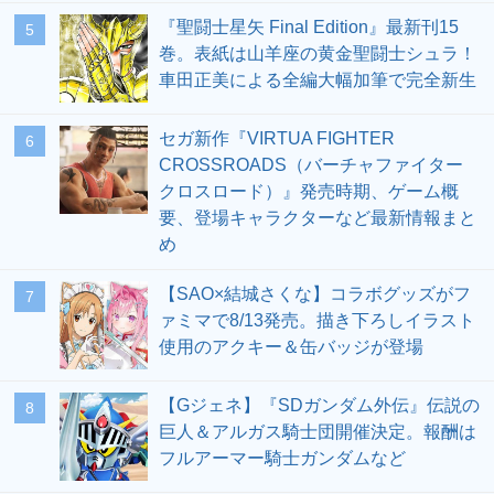
『聖闘士星矢 Final Edition』最新刊15
5
巻。表紙は山羊座の黄金聖闘士シュラ！
車田正美による全編大幅加筆で完全新生
セガ新作『VIRTUA FIGHTER
6
CROSSROADS（バーチャファイター
クロスロード）』発売時期、ゲーム概
要、登場キャラクターなど最新情報まと
め
【SAO×結城さくな】コラボグッズがフ
7
ァミマで8/13発売。描き下ろしイラスト
使用のアクキー＆缶バッジが登場
【Gジェネ】『SDガンダム外伝』伝説の
8
巨人＆アルガス騎士団開催決定。報酬は
フルアーマー騎士ガンダムなど