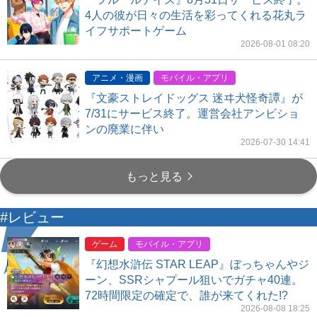
4人の彼が日々の生活を彩ってくれる花丸ラ
イフサポートゲーム
2026-08-01 08:20
アニメ・漫画
モバイル・アプリ
『文豪ストレイドッグス 迷ヰ犬怪奇譚』が
7/31にサービス終了。運営会社アンビショ
ンの廃業に伴い
2026-07-30 14:41
もっと見る
#レビュー
ゲーム
モバイル・アプリ
『幻想水滸伝 STAR LEAP』ぼっちゃんやジ
ーン、SSRシャプール狙いでガチャ40連。
72時間限定の確定で、誰が来てくれた!?
2026-08-08 18:25