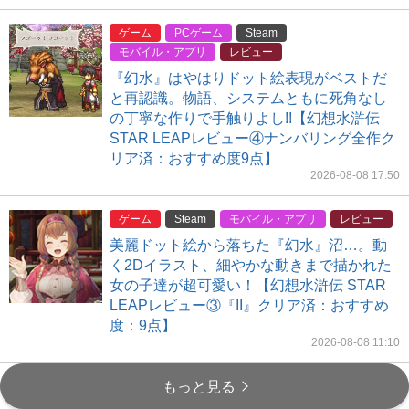
ゲーム
PCゲーム
Steam
モバイル・アプリ
レビュー
『幻水』はやはりドット絵表現がベストだ
と再認識。物語、システムともに死角なし
の丁寧な作りで手触りよし!!【幻想水滸伝
STAR LEAPレビュー④ナンバリング全作ク
リア済：おすすめ度9点】
2026-08-08 17:50
ゲーム
Steam
モバイル・アプリ
レビュー
美麗ドット絵から落ちた『幻水』沼…。動
く2Dイラスト、細やかな動きまで描かれた
女の子達が超可愛い！【幻想水滸伝 STAR
LEAPレビュー③『II』クリア済：おすすめ
度：9点】
2026-08-08 11:10
もっと見る