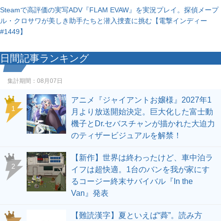
Steamで高評価の実写ADV『FLAM EVAW』を実況プレイ。探偵メープ
ル・クロサワが美しき助手たちと潜入捜査に挑む【電撃インディー
#1449】
日間記事ランキング
集計期間：
08月07日
アニメ『ジャイアントお嬢様』2027年1
1
月より放送開始決定。巨大化した富士動
機子とDr.セバスチャンが描かれた大迫力
のティザービジュアルを解禁！
【新作】世界は終わったけど、車中泊ラ
2
イフは超快適。1台のバンを我が家にす
るコージー終末サバイバル『In the
Van』発表
【難読漢字】夏といえば“蕣”。読み方