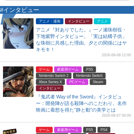
#インタビュー
アニメ・漫画
インタビュー
アニメ
アニメ『対ありでした。』一ノ瀬珠樹役・
下地紫野インタビュー。「実は結構子供」
な珠樹に共感した理由。夕との関係にはヤ
キモキ！
2026-08-08 12:00
ゲーム
家庭用ゲーム
PS5
Nintendo Switch 2
Nintendo Switch
Xbox Series X
PCゲーム
Steam
インタビュー
『鬼武者 Way of the Sword』インタビュ
ー：開発陣が語る殺陣へのこだわり。名作
映画に着想を得た"静と動”の美学とは
2026-08-07 00:00
ゲーム
家庭用ゲーム
PS5
PS4