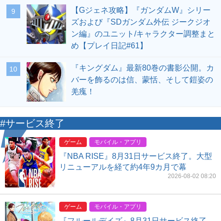
【Gジェネ攻略】『ガンダムW』シリー
9
ズおよび『SDガンダム外伝 ジークジオ
ン編』のユニット/キャラクター調整まと
め【プレイ日記#61】
『キングダム』最新80巻の書影公開。カ
10
バーを飾るのは信、蒙恬、そして鎧姿の
羌瘣！
#サービス終了
ゲーム
モバイル・アプリ
『NBA RISE』8月31日サービス終了。大型
リニューアルを経て約4年9カ月で幕
2026-08-02 08:20
ゲーム
モバイル・アプリ
『フルールデイズ』8月31日サービス終了。