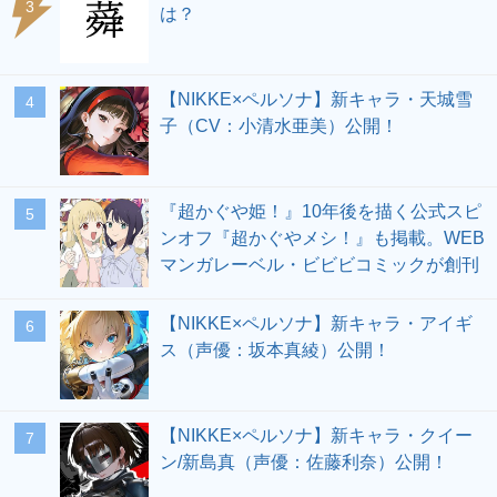
3
は？
【NIKKE×ペルソナ】新キャラ・天城雪
4
子（CV：小清水亜美）公開！
『超かぐや姫！』10年後を描く公式スピ
5
ンオフ『超かぐやメシ！』も掲載。WEB
マンガレーベル・ビビビコミックが創刊
【NIKKE×ペルソナ】新キャラ・アイギ
6
ス（声優：坂本真綾）公開！
【NIKKE×ペルソナ】新キャラ・クイー
7
ン/新島真（声優：佐藤利奈）公開！