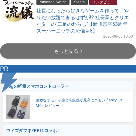
Nintendo Switch
Steam
インタビュー
社長になったら好きなゲームを作って、や
りたい放題できるはずが!? 社長業とクリエ
イターの“二足のわらじ”【新川宗平53周年：
スーパーニッチの流儀＃8】
2026-08-05 10:50
もっと見る
PR
56gの軽量スマホコントローラー
絶妙なオモチャ感と高級感が最高にエモい『abxylute
M4』レビュー
ウィズダフネ×FF11コラボ！