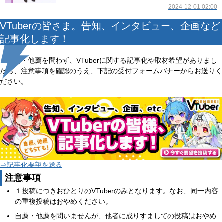
2024-12-01 02:00
VTuberの皆さま。告知、インタビュー、企画など
記事化します！
自薦・他薦を問わず、VTuberに関する記事化や取材希望がありまし
たら、注意事項を確認のうえ、下記の受付フォームバナーからお送りく
ださい。
⇒記事化要望を送る
注意事項
１投稿につきおひとりのVTuberのみとなります。なお、同一内容
の重複投稿はおやめください。
自薦・他薦を問いませんが、他者に成りすましての投稿はおやめ