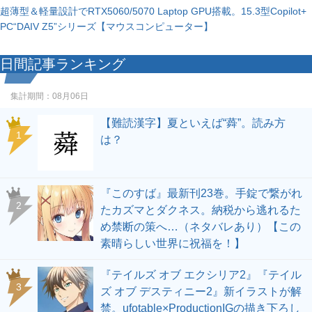
超薄型＆軽量設計でRTX5060/5070 Laptop GPU搭載。15.3型Copilot+
PC“DAIV Z5”シリーズ【マウスコンピューター】
日間記事ランキング
集計期間：
08月06日
【難読漢字】夏といえば“蕣”。読み方
1
は？
『このすば』最新刊23巻。手錠で繋がれ
2
たカズマとダクネス。納税から逃れるた
め禁断の策へ…（ネタバレあり）【この
素晴らしい世界に祝福を！】
『テイルズ オブ エクシリア2』『テイル
3
ズ オブ デスティニー2』新イラストが解
禁。ufotable×ProductionIGの描き下ろし