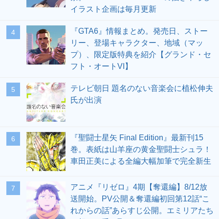
イラスト企画は毎月更新
『GTA6』情報まとめ。発売日、ストー
4
リー、登場キャラクター、地域（マッ
プ）、限定版特典を紹介【グランド・セ
フト・オートVI】
テレビ朝日 題名のない音楽会に植松伸夫
5
氏が出演
『聖闘士星矢 Final Edition』最新刊15
6
巻。表紙は山羊座の黄金聖闘士シュラ！
車田正美による全編大幅加筆で完全新生
アニメ『リゼロ』4期【奪還編】8/12放
7
送開始。PV公開＆奪還編初回第12話“こ
れからの話”あらすじ公開。エミリアたち