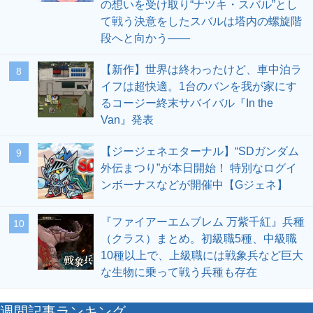
の想いを受け取り“ナツキ・スバル”とし
て戦う決意をしたスバルは塔内の螺旋階
段へと向かう――
【新作】世界は終わったけど、車中泊ラ
8
イフは超快適。1台のバンを我が家にす
るコージー終末サバイバル『In the
Van』発表
【ジージェネエターナル】“SDガンダム
9
外伝まつり”が本日開始！ 特別なログイ
ンボーナスなどが開催中【Gジェネ】
『ファイアーエムブレム 万紫千紅』兵種
10
（クラス）まとめ。初級職5種、中級職
10種以上で、上級職には戦象兵など巨大
な生物に乗って戦う兵種も存在
週間記事ランキング