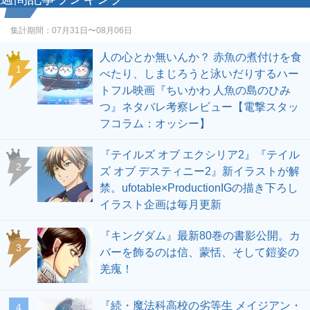
集計期間：
07月31日〜08月06日
人の心とか無いんか？ 赤魚の煮付けを食
1
べたり、しまじろうと泳いだりするハー
トフル映画『ちいかわ 人魚の島のひみ
つ』ネタバレ考察レビュー【電撃スタッ
フコラム：オッシー】
『テイルズ オブ エクシリア2』『テイル
2
ズ オブ デスティニー2』新イラストが解
禁。ufotable×ProductionIGの描き下ろし
イラスト企画は毎月更新
『キングダム』最新80巻の書影公開。カ
3
バーを飾るのは信、蒙恬、そして鎧姿の
羌瘣！
『続・魔法科高校の劣等生 メイジアン・
4