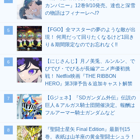
カンパニー』12巻9/10発売。達也と深雪
の物語はフィナーレへ!?
【FGO】全マスターの夢のような敵が出
5
現！ 何周だって回りたくなるけど1回き
り＆期間限定なのでお忘れなく!!
【にじさんじ】月ノ美兎、ルンルン、で
6
びでび・でびるが長編アニメ声優初挑
戦！ Netflix映画『THE RIBBON
HERO』第3弾予告＆追加キャスト解禁
【Gジェネ】『SDガンダム外伝』伝説の
7
巨人＆アルガス騎士団開催決定。報酬は
フルアーマー騎士ガンダムなど
『聖闘士星矢 Final Edition』最新刊15
8
巻。表紙は山羊座の黄金聖闘士シュラ！