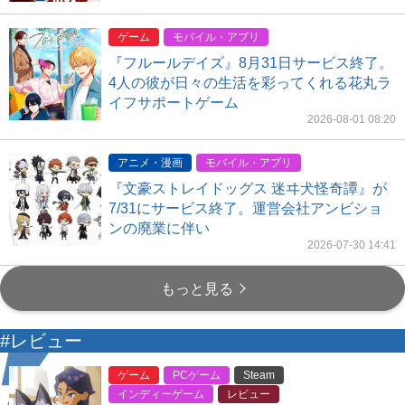
ゲーム
モバイル・アプリ
『フルールデイズ』8月31日サービス終了。
4人の彼が日々の生活を彩ってくれる花丸ラ
イフサポートゲーム
2026-08-01 08:20
アニメ・漫画
モバイル・アプリ
『文豪ストレイドッグス 迷ヰ犬怪奇譚』が
7/31にサービス終了。運営会社アンビショ
ンの廃業に伴い
2026-07-30 14:41
もっと見る
#レビュー
ゲーム
PCゲーム
Steam
インディーゲーム
レビュー