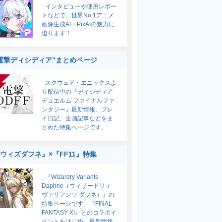
インタビューや使用レポー
トなどで、世界No.1アニメ
画像生成AI・PixAIの魅力に
迫ります！
電撃ディシディア”まとめページ
スクウェア・エニックスよ
り配信中の『ディシディア
デュエルム ファイナルファ
ンタジー』最新情報、プレ
イ日記、企画記事などをま
とめた特集ページです。
ウィズダフネ』×『FF11』特集
『Wizardry Variants
Daphne（ウィザードリィ
ヴァリアンツ ダフネ）』の
特集ページです。『FINAL
FANTASY XI』とのコラボイ
ベントをはじめ、最新情報