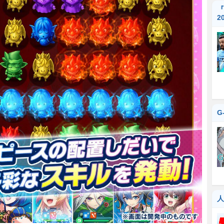
『
2
G
人