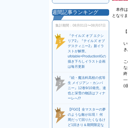
本作は、
週間記事ランキング
となりま
集計期間：
08月01日〜08月07日
【
『テイルズ オブ エクシ
リア2』『テイルズ オブ
1
い
デスティニー2』新イラ
き
ストが解禁。
ufotable×ProductionIGの
こ
描き下ろしイラスト企画
は毎月更新
な
終
『続・魔法科高校の劣等
—
生 メイジアン・カンパ
2
(@
ニー』12巻9/10発売。達
也と深雪の物語はフィナ
ーレへ!?
【FGO】全マスターの夢
のような敵が出現！ 何
3
周だって回りたくなるけ
ど1回きり＆期間限定な