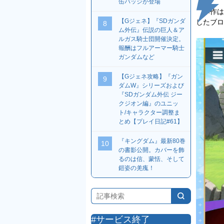
缶バッジが登場
本作は
【Gジェネ】『SDガンダ
したブロ
8
ム外伝』伝説の巨人＆ア
ルガス騎士団開催決定。
報酬はフルアーマー騎士
ガンダムなど
【Gジェネ攻略】『ガン
9
ダムW』シリーズおよび
『SDガンダム外伝 ジー
クジオン編』のユニッ
ト/キャラクター調整ま
とめ【プレイ日記#61】
『キングダム』最新80巻
10
の書影公開。カバーを飾
るのは信、蒙恬、そして
鎧姿の羌瘣！
#サービス終了