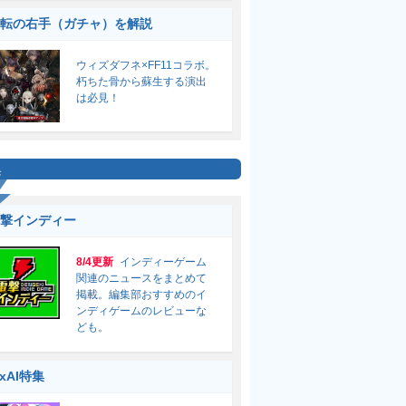
転の右手（ガチャ）を解説
ウィズダフネ×FF11コラボ。
朽ちた骨から蘇生する演出
は必見！
集
撃インディー
8/4更新
インディーゲーム
関連のニュースをまとめて
掲載。編集部おすすめのイ
ンディゲームのレビューな
ども。
ixAI特集