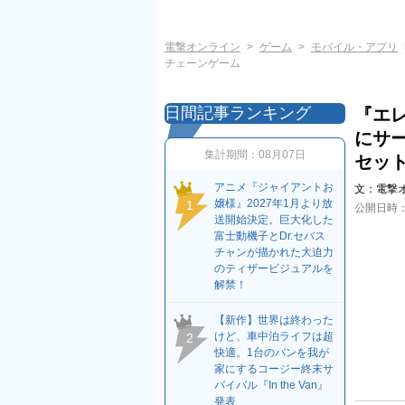
電撃オンライン
ゲーム
モバイル・アプリ
チェーンゲーム
日間記事ランキング
『エレ
にサ
集計期間：
08月07日
セッ
アニメ『ジャイアントお
文：
電撃
嬢様』2027年1月より放
1
公開日時
送開始決定。巨大化した
富士動機子とDr.セバス
チャンが描かれた大迫力
のティザービジュアルを
解禁！
【新作】世界は終わった
けど、車中泊ライフは超
2
快適。1台のバンを我が
家にするコージー終末サ
バイバル『In the Van』
発表