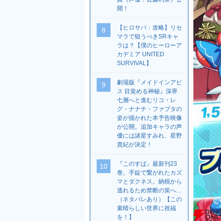
開！
【ヒロサバ：攻略】リセ
8
マラで狙うべきSRキャ
ラは？【僕のヒーローア
カデミア UNITED
SURVIVAL】
劇場版『メイドインアビ
9
ス 目覚める神秘』深界
七層へと進むリコ・レ
グ・ナナチ・ファプタの
姿が描かれた本予告映像
が公開。追加キャラの声
優には諸星すみれ、星野
貴紀が決定！
『このすば』最新刊23
10
巻。手錠で繋がれたカズ
マとダクネス。納税から
逃れるため禁断の策へ…
（ネタバレあり）【この
素晴らしい世界に祝福
を！】