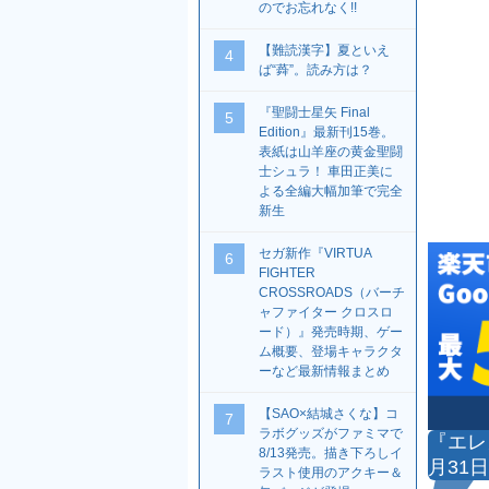
のでお忘れなく!!
【難読漢字】夏といえ
4
ば“蕣”。読み方は？
『聖闘士星矢 Final
5
Edition』最新刊15巻。
表紙は山羊座の黄金聖闘
士シュラ！ 車田正美に
よる全編大幅加筆で完全
新生
セガ新作『VIRTUA
6
FIGHTER
CROSSROADS（バーチ
ャファイター クロスロ
ード）』発売時期、ゲー
ム概要、登場キャラクタ
ーなど最新情報まとめ
【SAO×結城さくな】コ
7
ラボグッズがファミマで
『エレ
8/13発売。描き下ろしイ
月31
ラスト使用のアクキー＆