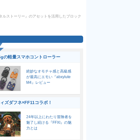
ンタルストーリー』のアセットを活用したブロック
6gの軽量スマホコントローラー
絶妙なオモチャ感と高級感
が最高にエモい『abxylute
M4』レビュー
ィズダフネ×FF11コラボ！
24年以上にわたり冒険者を
魅了し続ける『FFXI』の魅
力とは