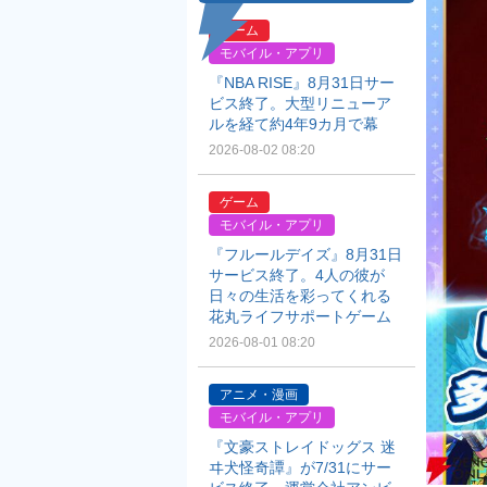
ゲーム
モバイル・アプリ
『NBA RISE』8月31日サー
ビス終了。大型リニューア
ルを経て約4年9カ月で幕
2026-08-02 08:20
ゲーム
モバイル・アプリ
『フルールデイズ』8月31日
サービス終了。4人の彼が
日々の生活を彩ってくれる
花丸ライフサポートゲーム
2026-08-01 08:20
アニメ・漫画
モバイル・アプリ
『文豪ストレイドッグス 迷
ヰ犬怪奇譚』が7/31にサー