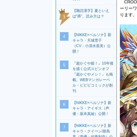
CROOZ
ーリーワ
【難読漢字】夏といえ
ります。
ば“蕣”。読み方は？
3
【NIKKE×ペルソナ】新
4
キャラ・天城雪子
（CV：小清水亜美）公
開！
『超かぐや姫！』10年後
5
を描く公式スピンオフ
『超かぐやメシ！』も掲
載。WEBマンガレーベ
ル・ビビビコミックが創
刊
【NIKKE×ペルソナ】新
6
キャラ・アイギス（声
優：坂本真綾）公開！
【NIKKE×ペルソナ】新
7
キャラ・クイーン/新島
真（声優：佐藤利奈）公