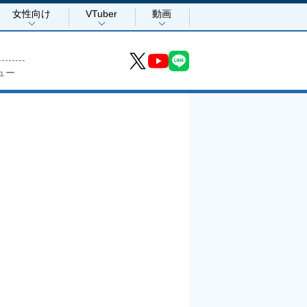
女性向け
VTuber
動画
ュー