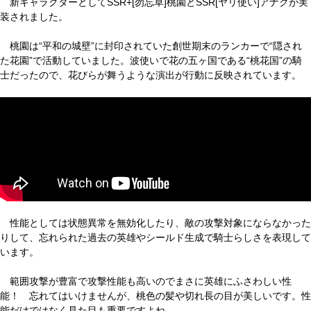
新キャラクターとしてSSR+[勿忘草]桃園とSSR[ヤリ使い]アナクが実
装されました。
桃園は“平和の城壁”に封印されていた創世期末のランカーで“隠され
た花園”で活動していました。波使いで花の五ヶ国である“桃花国”の騎
士だったので、花びらが舞うような演出が行動に反映されています。
性能としては状態異常を無効化したり、敵の攻撃対象にならなかった
りして、忘れられた過去の英雄やシールド生成で騎士らしさを表現して
います。
範囲攻撃が豊富で攻撃性能も高いのでまさに英雄にふさわしい性
能！ 忘れてはいけませんが、桃色の髪や切れ長の目が美しいです。性
能だけではなく見た目も重要ですよね。