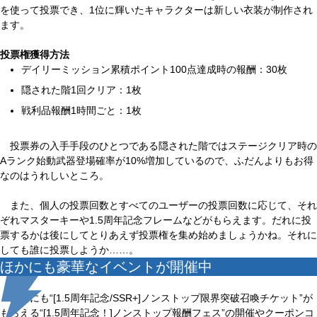
を使って投票でき、1位に輝いたキャラクターは新しい衣装が制作され
ます。
投票権獲得方法
デイリーミッション累積ポイント100点達成時の報酬：30枚
隠された階1回クリア：1枚
戦利品報酬1時間ごと：1枚
投票券の入手手段のひとつである隠された階ではステージクリア時の
Aランク始動武器登場確率が10%増加しているので、ふだんよりもお得
なのはうれしいところ。
また、個人の投票回数とすべてのユーザーの投票回数に応じて、それ
ぞれマスターキーや1.5周年記念フレームなどがもらえます。だれに投
票するかは後にしてとりあえず投票権を集め始めましょうかね。それに
しても誰に投票しようか……。
ほかにも豪華なイベントが開催中
ほかにも“[1.5周年記念/SSR+]ノンストップ限界突破召喚チケット”が
もらえる“[1.5周年記念！]ノンストップ報酬フェス”の開催やクーポンコ