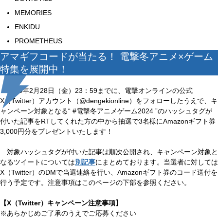
MEMORIES
ENKIDU
PROMETHEUS
アマギフコードが当たる！ 電撃冬アニメ×ゲーム
特集を展開中！
2025年2月28日（金）23：59までに、電撃オンラインの公式
X（Twitter）アカウント（@dengekionline）をフォローしたうえで、キ
ャンペーン対象となる“ #電撃冬アニメゲーム2024 ”のハッシュタグが
付いた記事をRTしてくれた方の中から抽選で3名様にAmazonギフト券
3,000円分をプレゼントいたします！
対象ハッシュタグが付いた記事は順次公開され、キャンペーン対象と
なるツイートについては
別記事
にまとめております。当選者に対しては
X（Twitter）のDMで当選連絡を行い、Amazonギフト券のコード送付を
行う予定です。注意事項はこのページの下部を参照ください。
【X（Twitter）キャンペーン注意事項】
※あらかじめご了承のうえでご応募ください