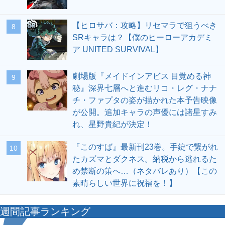
【ヒロサバ：攻略】リセマラで狙うべき
8
SRキャラは？【僕のヒーローアカデミ
ア UNITED SURVIVAL】
劇場版『メイドインアビス 目覚める神
9
秘』深界七層へと進むリコ・レグ・ナナ
チ・ファプタの姿が描かれた本予告映像
が公開。追加キャラの声優には諸星すみ
れ、星野貴紀が決定！
『このすば』最新刊23巻。手錠で繋がれ
10
たカズマとダクネス。納税から逃れるた
め禁断の策へ…（ネタバレあり）【この
素晴らしい世界に祝福を！】
週間記事ランキング