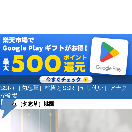
SSR+［勿忘草］桃園とSSR［ヤリ使い］アナク
が登場
SSR+［勿忘草］桃園