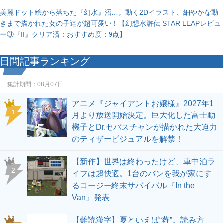
美麗ドット絵から落ちた『幻水』沼…。動く2Dイラスト、細やかな動
きまで描かれた女の子達が超可愛い！【幻想水滸伝 STAR LEAPレビュ
ー③『II』クリア済：おすすめ度：9点】
日間記事ランキング
集計期間：
08月07日
アニメ『ジャイアントお嬢様』2027年1
1
月より放送開始決定。巨大化した富士動
機子とDr.セバスチャンが描かれた大迫力
のティザービジュアルを解禁！
【新作】世界は終わったけど、車中泊ラ
2
イフは超快適。1台のバンを我が家にす
るコージー終末サバイバル『In the
Van』発表
【難読漢字】夏といえば“蕣”。読み方