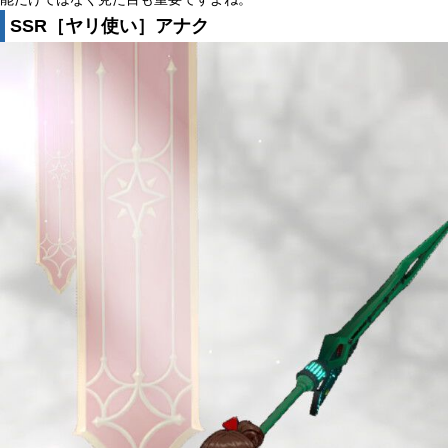
SSR［ヤリ使い］アナク