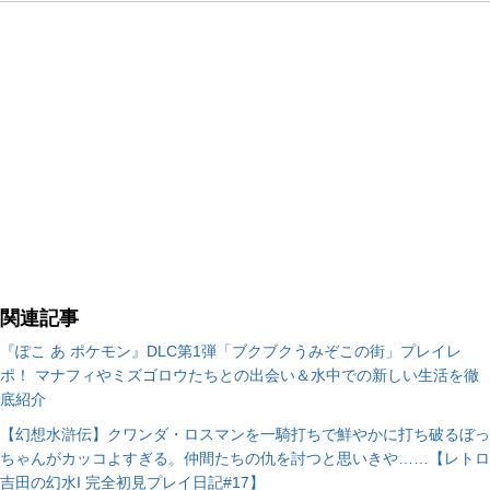
関連記事
『ぽこ あ ポケモン』DLC第1弾「ブクブクうみぞこの街」プレイレ
ポ！ マナフィやミズゴロウたちとの出会い＆水中での新しい生活を徹
底紹介
【幻想水滸伝】クワンダ・ロスマンを一騎打ちで鮮やかに打ち破るぼっ
ちゃんがカッコよすぎる。仲間たちの仇を討つと思いきや……【レトロ
吉田の幻水I 完全初見プレイ日記#17】