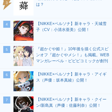
3
は？
【NIKKE×ペルソナ】新キャラ・天城雪
4
子（CV：小清水亜美）公開！
『超かぐや姫！』10年後を描く公式スピ
5
ンオフ『超かぐやメシ！』も掲載。WEB
マンガレーベル・ビビビコミックが創刊
【NIKKE×ペルソナ】新キャラ・アイギ
6
ス（声優：坂本真綾）公開！
【NIKKE×ペルソナ】新キャラ・クイー
7
ン/新島真（声優：佐藤利奈）公開！