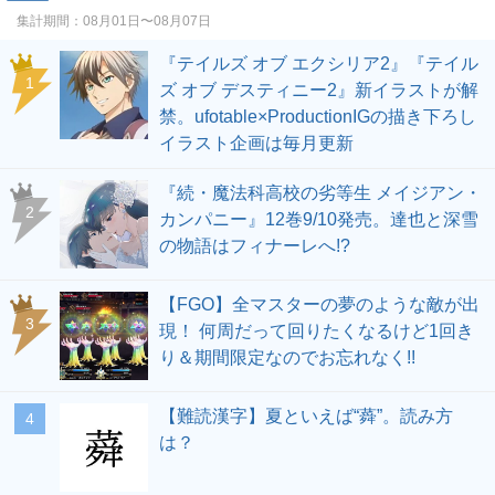
集計期間：
08月01日〜08月07日
『テイルズ オブ エクシリア2』『テイル
1
ズ オブ デスティニー2』新イラストが解
禁。ufotable×ProductionIGの描き下ろし
イラスト企画は毎月更新
『続・魔法科高校の劣等生 メイジアン・
2
カンパニー』12巻9/10発売。達也と深雪
の物語はフィナーレへ!?
【FGO】全マスターの夢のような敵が出
3
現！ 何周だって回りたくなるけど1回き
り＆期間限定なのでお忘れなく!!
【難読漢字】夏といえば“蕣”。読み方
4
は？