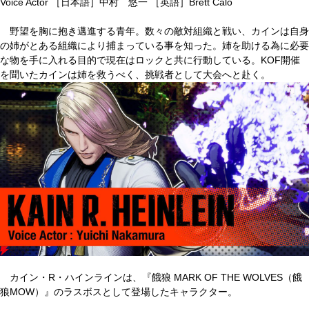
Voice Actor ［日本語］中村 悠一 ［英語］Brett Calo
野望を胸に抱き邁進する青年。数々の敵対組織と戦い、カインは自身
の姉がとある組織により捕まっている事を知った。姉を助ける為に必要
な物を手に入れる目的で現在はロックと共に行動している。KOF開催
を聞いたカインは姉を救うべく、挑戦者として大会へと赴く。
カイン・R・ハインラインは、『餓狼 MARK OF THE WOLVES（餓
狼MOW）』のラスボスとして登場したキャラクター。