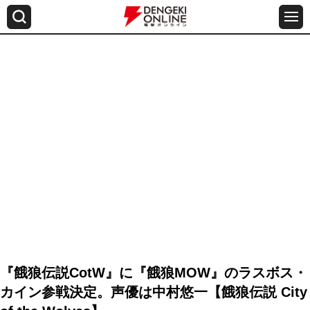
『餓狼伝説CotW』に『餓狼MOW』のラスボス・
カイン参戦決定。声優は中村悠一【餓狼伝説 City