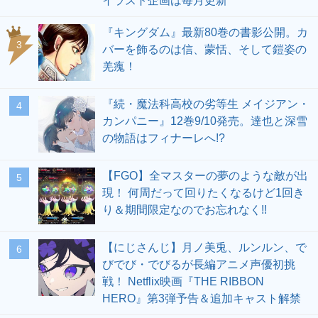
イラスト企画は毎月更新
『キングダム』最新80巻の書影公開。カ
3
バーを飾るのは信、蒙恬、そして鎧姿の
羌瘣！
『続・魔法科高校の劣等生 メイジアン・
4
カンパニー』12巻9/10発売。達也と深雪
の物語はフィナーレへ!?
【FGO】全マスターの夢のような敵が出
5
現！ 何周だって回りたくなるけど1回き
り＆期間限定なのでお忘れなく!!
【にじさんじ】月ノ美兎、ルンルン、で
6
びでび・でびるが長編アニメ声優初挑
戦！ Netflix映画『THE RIBBON
HERO』第3弾予告＆追加キャスト解禁