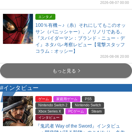
2026-08-07 00:00
エンタメ
100％有機～♪（糸）それにしてもこのオッ
サン（パニッシャー）、ノリノリである。
『スパイダーマン：ブランド・ニュー・デ
イ』ネタバレ考察レビュー【電撃スタッフ
コラム：オッシー】
2026-08-06 20:00
もっと見る
#インタビュー
ゲーム
家庭用ゲーム
PS5
Nintendo Switch 2
Nintendo Switch
Xbox Series X
PCゲーム
Steam
インタビュー
『鬼武者 Way of the Sword』インタビュ