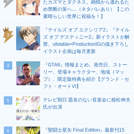
2
たカズマとダクネス。納税から逃れるた
め禁断の策へ…（ネタバレあり）【この
素晴らしい世界に祝福を！】
『テイルズ オブ エクシリア2』『テイル
3
ズ オブ デスティニー2』新イラストが解
禁。ufotable×ProductionIGの描き下ろし
イラスト企画は毎月更新
『GTA6』情報まとめ。発売日、ストー
4
リー、登場キャラクター、地域（マッ
プ）、限定版特典を紹介【グランド・セ
フト・オートVI】
テレビ朝日 題名のない音楽会に植松伸夫
5
氏が出演
『聖闘士星矢 Final Edition』最新刊15
6