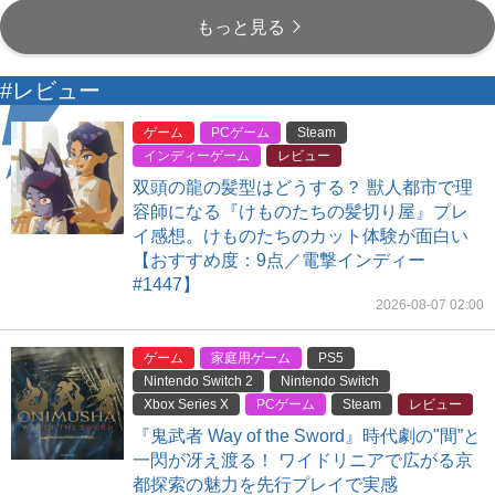
もっと見る
#レビュー
ゲーム
PCゲーム
Steam
インディーゲーム
レビュー
双頭の龍の髪型はどうする？ 獣人都市で理
容師になる『けものたちの髪切り屋』プレ
イ感想。けものたちのカット体験が面白い
【おすすめ度：9点／電撃インディー
#1447】
2026-08-07 02:00
ゲーム
家庭用ゲーム
PS5
Nintendo Switch 2
Nintendo Switch
Xbox Series X
PCゲーム
Steam
レビュー
『鬼武者 Way of the Sword』時代劇の"間”と
一閃が冴え渡る！ ワイドリニアで広がる京
都探索の魅力を先行プレイで実感