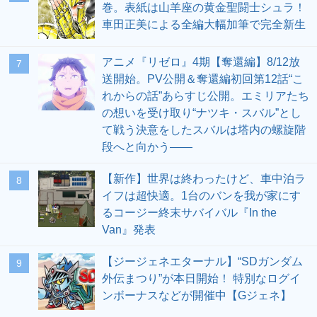
巻。表紙は山羊座の黄金聖闘士シュラ！
車田正美による全編大幅加筆で完全新生
アニメ『リゼロ』4期【奪還編】8/12放
7
送開始。PV公開＆奪還編初回第12話“こ
れからの話”あらすじ公開。エミリアたち
の想いを受け取り“ナツキ・スバル”とし
て戦う決意をしたスバルは塔内の螺旋階
段へと向かう――
【新作】世界は終わったけど、車中泊ラ
8
イフは超快適。1台のバンを我が家にす
るコージー終末サバイバル『In the
Van』発表
【ジージェネエターナル】“SDガンダム
9
外伝まつり”が本日開始！ 特別なログイ
ンボーナスなどが開催中【Gジェネ】