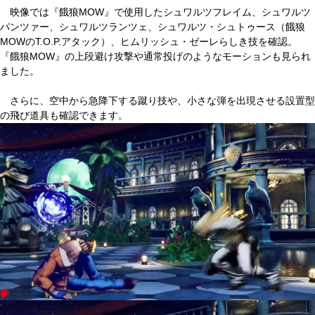
映像では『餓狼MOW』で使用したシュワルツフレイム、シュワルツ
パンツァー、シュワルツランツェ、シュワルツ・シュトゥース（餓狼
MOWのT.O.P.アタック）、ヒムリッシュ・ゼーレらしき技を確認。
『餓狼MOW』の上段避け攻撃や通常投げのようなモーションも見られ
ました。
さらに、空中から急降下する蹴り技や、小さな弾を出現させる設置型
の飛び道具も確認できます。