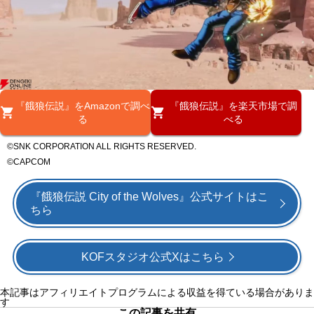
『餓狼伝説』をAmazonで調べ
『餓狼伝説』を楽天市場で調
る
べる
©SNK CORPORATION ALL RIGHTS RESERVED.
©CAPCOM
『餓狼伝説 City of the Wolves』公式サイトはこ
ちら
KOFスタジオ公式Xはこちら
本記事はアフィリエイトプログラムによる収益を得ている場合がありま
す
この記事を共有