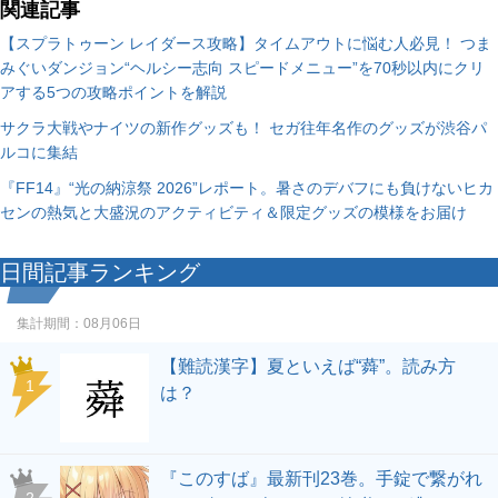
関連記事
【スプラトゥーン レイダース攻略】タイムアウトに悩む人必見！ つま
みぐいダンジョン“ヘルシー志向 スピードメニュー”を70秒以内にクリ
アする5つの攻略ポイントを解説
サクラ大戦やナイツの新作グッズも！ セガ往年名作のグッズが渋谷パ
ルコに集結
『FF14』“光の納涼祭 2026”レポート。暑さのデバフにも負けないヒカ
センの熱気と大盛況のアクティビティ＆限定グッズの模様をお届け
日間記事ランキング
集計期間：
08月06日
【難読漢字】夏といえば“蕣”。読み方
1
は？
『このすば』最新刊23巻。手錠で繋がれ