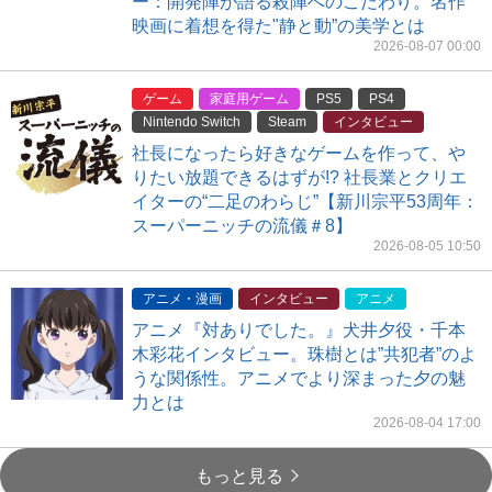
ー：開発陣が語る殺陣へのこだわり。名作
映画に着想を得た"静と動”の美学とは
2026-08-07 00:00
ゲーム
家庭用ゲーム
PS5
PS4
Nintendo Switch
Steam
インタビュー
社長になったら好きなゲームを作って、や
りたい放題できるはずが!? 社長業とクリエ
イターの“二足のわらじ”【新川宗平53周年：
スーパーニッチの流儀＃8】
2026-08-05 10:50
アニメ・漫画
インタビュー
アニメ
アニメ『対ありでした。』犬井夕役・千本
木彩花インタビュー。珠樹とは”共犯者”のよ
うな関係性。アニメでより深まった夕の魅
力とは
2026-08-04 17:00
もっと見る