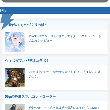
PR
AI時代の"ものづくりの軸"
PixAI公式コンテスト8冠クリエイター・エル（Eru）さ
んにインタビュー
ウィズダフネ×FF11コラボ！
24年以上にわたり冒険者を魅了し続ける『FFXI』の魅
力とは
56gの軽量スマホコントローラー
絶妙なオモチャ感と高級感が最高にエモい『abxylute