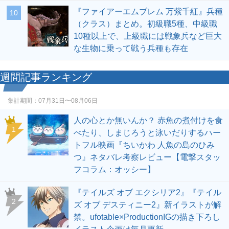
『ファイアーエムブレム 万紫千紅』兵種
10
（クラス）まとめ。初級職5種、中級職
10種以上で、上級職には戦象兵など巨大
な生物に乗って戦う兵種も存在
週間記事ランキング
集計期間：
07月31日〜08月06日
人の心とか無いんか？ 赤魚の煮付けを食
1
べたり、しまじろうと泳いだりするハー
トフル映画『ちいかわ 人魚の島のひみ
つ』ネタバレ考察レビュー【電撃スタッ
フコラム：オッシー】
『テイルズ オブ エクシリア2』『テイル
2
ズ オブ デスティニー2』新イラストが解
禁。ufotable×ProductionIGの描き下ろし