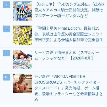
【Gジェネ】『SDガンダム外伝』伝説の
7
巨人＆アルガス騎士団開催決定。報酬は
フルアーマー騎士ガンダムなど
『聖闘士星矢 Final Edition』最新刊15
8
巻。表紙は山羊座の黄金聖闘士シュラ！
車田正美による全編大幅加筆で完全新生
サービス終了情報まとめ（スマホゲー
9
ム・ソシャゲなど）【2026年8月】
セガ新作『VIRTUA FIGHTER
10
CROSSROADS（バーチャファイター
クロスロード）』発売時期、ゲーム概
要、登場キャラクターなど最新情報まと
め