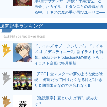
第4皇子ザナンザ（声優：千葉翔也）と
再会したカイル。ミタンニとの決戦が迫
る中、ナキアの魔の手が再びユーリに──
週間記事ランキング
集計期間：
08月02日〜08月08日
『テイルズ オブ エクシリア2』『テイル
1
ズ オブ デスティニー2』新イラストが解
禁。ufotable×ProductionIGの描き下ろし
イラスト企画は毎月更新
【FGO】全マスターの夢のような敵が出
2
現！ 何周だって回りたくなるけど1回き
り＆期間限定なのでお忘れなく!!
【難読漢字】夏といえば“蕣”。読み方
3
は？