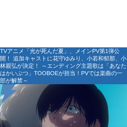
TVアニメ「光が死んだ夏」、メインPV第1弾公
開！ 追加キャストに花守ゆみり、小若和郁那、小
林親弘が決定！ ～エンディング主題歌は「あなた
はかいぶつ」TOOBOEが担当！PVでは楽曲の一
部が解禁～