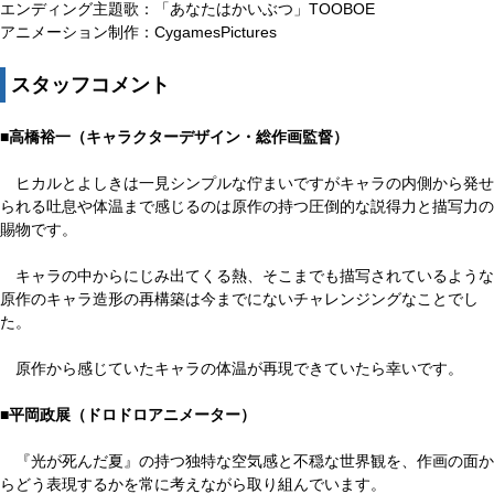
エンディング主題歌：「あなたはかいぶつ」TOOBOE
アニメーション制作：CygamesPictures
スタッフコメント
■高橋裕一（キャラクターデザイン・総作画監督）
ヒカルとよしきは一見シンプルな佇まいですがキャラの内側から発せ
られる吐息や体温まで感じるのは原作の持つ圧倒的な説得力と描写力の
賜物です。
キャラの中からにじみ出てくる熱、そこまでも描写されているような
原作のキャラ造形の再構築は今までにないチャレンジングなことでし
た。
原作から感じていたキャラの体温が再現できていたら幸いです。
■平岡政展（ドロドロアニメーター）
『光が死んだ夏』の持つ独特な空気感と不穏な世界観を、作画の面か
らどう表現するかを常に考えながら取り組んでいます。