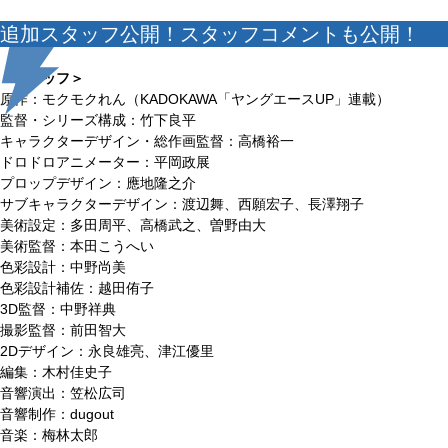
追加スタッフ公開！スタッフコメントも公開！
＜スタッフ＞
原作：モクモクれん（KADOKAWA「ヤングエースUP」連載）
監督・シリーズ構成：竹下良平
キャラクターデザイン・総作画監督：高橋裕一
ドロドロアニメーター：平岡政展
プロップデザイン：應地隆之介
サブキャラクターデザイン：渡辺舞、西願宏子、長澤翔子
美術設定：多田周平、高橋武之、曽野由大
美術監督：本田こうへい
色彩設計：中野尚美
色彩設計補佐：越田侑子
3D監督：中野祥典
撮影監督：前田智大
2Dデザイン：永良雄亮、津江優里
編集：木村佳史子
音響演出：笠松広司
音響制作：dugout
音楽：梅林太郎