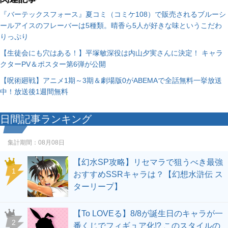
『バーテックスフォース』夏コミ（コミケ108）で販売されるブルーシ
ールアイスのフレーバーは5種類。晴香ら5人が好きな味というこだわ
りっぷり
【生徒会にも穴はある！】平塚敏深役は内山夕実さんに決定！ キャラ
クターPV＆ポスター第6弾が公開
【呪術廻戦】アニメ1期～3期＆劇場版0がABEMAで全話無料一挙放送
中！放送後1週間無料
日間記事ランキング
集計期間：
08月08日
【幻水SP攻略】リセマラで狙うべき最強
1
おすすめSSRキャラは？【幻想水滸伝 ス
ターリープ】
【To LOVEる】8/8が誕生日のキャラが一
2
番くじでフィギュア化!? このスタイルの