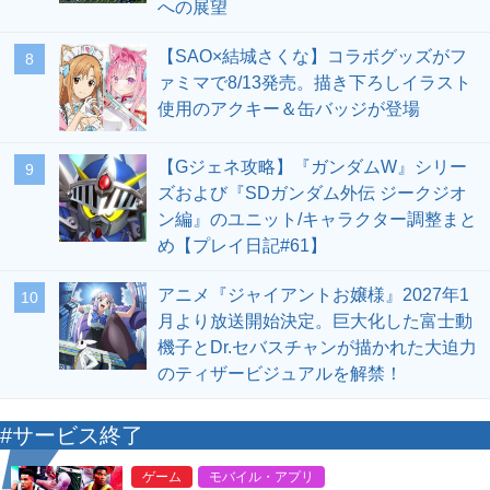
への展望
【SAO×結城さくな】コラボグッズがフ
8
ァミマで8/13発売。描き下ろしイラスト
使用のアクキー＆缶バッジが登場
【Gジェネ攻略】『ガンダムW』シリー
9
ズおよび『SDガンダム外伝 ジークジオ
ン編』のユニット/キャラクター調整まと
め【プレイ日記#61】
アニメ『ジャイアントお嬢様』2027年1
10
月より放送開始決定。巨大化した富士動
機子とDr.セバスチャンが描かれた大迫力
のティザービジュアルを解禁！
#サービス終了
ゲーム
モバイル・アプリ