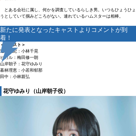
とある会社に属し、何かを調査しているらしき男。いつもひょうひょ
うとしていて掴みどころがない。連れているハムスターは相棒。
新たに発表となったキャストよりコメントが到
着！
＜キャスト＞
辻中佳紀：小林千晃
ヒカル：梅田修一朗
山岸朝子：花守ゆみり
暮林理恵：小若和郁那
田中：小林親弘
花守ゆみり（山岸朝子役）