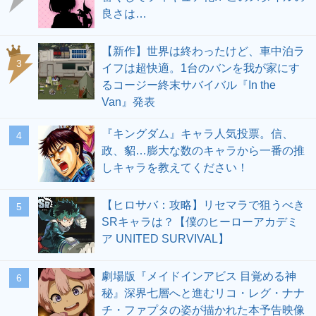
良さは…
【新作】世界は終わったけど、車中泊ラ
3
イフは超快適。1台のバンを我が家にす
るコージー終末サバイバル『In the
Van』発表
『キングダム』キャラ人気投票。信、
4
政、貂…膨大な数のキャラから一番の推
しキャラを教えてください！
【ヒロサバ：攻略】リセマラで狙うべき
5
SRキャラは？【僕のヒーローアカデミ
ア UNITED SURVIVAL】
劇場版『メイドインアビス 目覚める神
6
秘』深界七層へと進むリコ・レグ・ナナ
チ・ファプタの姿が描かれた本予告映像