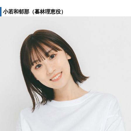
小若和郁那（暮林理恵役）