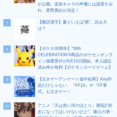
が公開。追加キャラの声優には諸星すみ
れ、星野貴紀が決定！
【難読漢字】夏といえば“蕣”。読み方
7
は？
【ポケカ30周年】“30th
8
CELEBRATION”4商品のポケセンオンラ
イン抽選受付が8月10日開始。本人認証
済み枠が有利【ポケモンカードゲーム】
【泣きゲーアンケート途中結果】Key作
9
品だけじゃない、『FF10』や『FF零
式』も泣きゲー！
アニメ『天は赤い河のほとり』第6話“好
10
きになってはいけないひと”。腹心の弟・