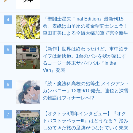
『聖闘士星矢 Final Edition』最新刊15
4
巻。表紙は山羊座の黄金聖闘士シュラ！
車田正美による全編大幅加筆で完全新生
【新作】世界は終わったけど、車中泊ラ
5
イフは超快適。1台のバンを我が家にす
るコージー終末サバイバル『In the
Van』発表
『続・魔法科高校の劣等生 メイジアン・
6
カンパニー』12巻9/10発売。達也と深雪
の物語はフィナーレへ!?
【オクトラ8周年インタビュー】『オク
7
トパストラベラーIII』はどうなる？ 踏み
しめてきた旅の足跡がつなげていく未来