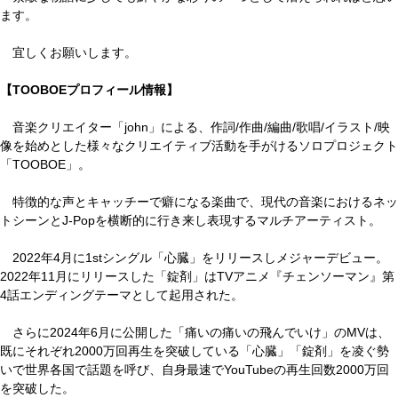
ます。
宜しくお願いします。
【TOOBOEプロフィール情報】
音楽クリエイター「john」による、作詞/作曲/編曲/歌唱/イラスト/映
像を始めとした様々なクリエイティブ活動を手がけるソロプロジェクト
「TOOBOE」。
特徴的な声とキャッチーで癖になる楽曲で、現代の音楽におけるネッ
トシーンとJ-Popを横断的に行き来し表現するマルチアーティスト。
2022年4月に1stシングル「心臓」をリリースしメジャーデビュー。
2022年11月にリリースした「錠剤」はTVアニメ『チェンソーマン』第
4話エンディングテーマとして起用された。
さらに2024年6月に公開した「痛いの痛いの飛んでいけ」のMVは、
既にそれぞれ2000万回再生を突破している「心臓」「錠剤」を凌ぐ勢
いで世界各国で話題を呼び、自身最速でYouTubeの再生回数2000万回
を突破した。