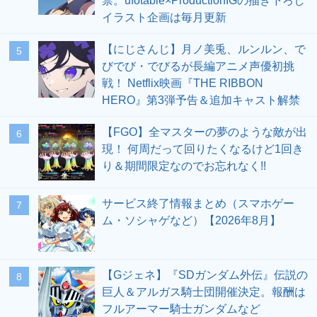
禁。ufotable×ProductionIGの描き下ろし
イラスト企画は毎月更新
【にじさんじ】月ノ美兎、ルンルン、で
5
びでび・でびるが長編アニメ声優初挑
戦！ Netflix映画『THE RIBBON
HERO』第3弾予告＆追加キャスト解禁
【FGO】全マスターの夢のような敵が出
6
現！ 何周だって回りたくなるけど1回き
り＆期間限定なのでお忘れなく!!
サービス終了情報まとめ（スマホゲー
7
ム・ソシャゲなど）【2026年8月】
【Gジェネ】『SDガンダム外伝』伝説の
8
巨人＆アルガス騎士団開催決定。報酬は
フルアーマー騎士ガンダムなど