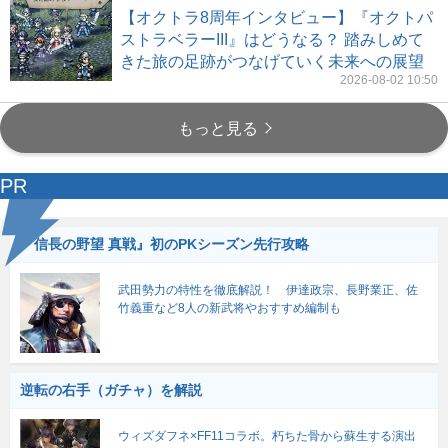
【オクトラ8周年インタビュー】『オクトパ
ストラベラーIII』はどうなる？ 踏みしめて
きた旅の足跡がつなげていく未来への展望
2026-08-02 10:50
もっと見る
PR
『信長の野望 真戦』初のPKシーズン先行攻略
武田勢力の特性を徹底解説！ 伊達政宗、長野業正、佐
竹義重など8人の新武将やおすすめ編制も
逆転の右手（ガチャ）を解説
ウィズダフネ×FF11コラボ。朽ちた骨から蘇生する演出