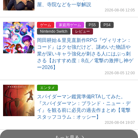
屋、寺院などを一挙解説
2026-08-06 12:05
ゲーム
家庭用ゲーム
PS5
PS4
Nintendo Switch
レビュー
岡田耕始＆里見直新作RPG『ヴィリオン：
コード』はクセ強だけど、謎めいた物語や
業が深いキャラ強化が刺さる人にはぶっ刺
さる【おすすめ度：8点／電撃の激押し神ゲ
ー2026】
2026-08-05 12:00
エンタメ
スパイダーマン鑑賞準備RTAしてみた。
『スパイダーマン：ブランド・ニュー・デ
イ』を観る前に必見の過去作まとめ【電撃
スタッフコラム：オッシー】
2026-08-04 19:07
もっと見る