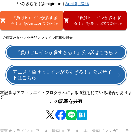
— いみぎむる (@imigimuru)
April 6, 2025
『負けヒロインが多すぎ
『負けヒロインが多すぎ
る！』をAmazonで調べる
る！』を楽天市場で調べる
©雨森たきび／小学館／マケイン応援委員会
『負けヒロインが多すぎる！』公式Xはこちら
アニメ『負けヒロインが多すぎる！』公式サイ
トはこちら
本記事はアフィリエイトプログラムによる収益を得ている場合がありま
す
この記事を共有
電撃オンライン
アニメ・漫画
アニメ
本
漫画（マンガ）
ラ