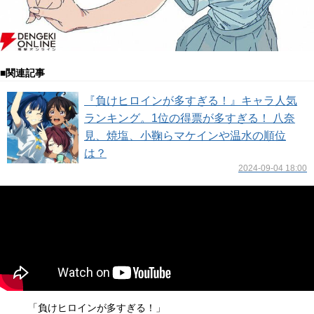
■関連記事
『負けヒロインが多すぎる！』キャラ人気
ランキング。1位の得票が多すぎる！ 八奈
見、焼塩、小鞠らマケインや温水の順位
は？
2024-09-04 18:00
「負けヒロインが多すぎる！」