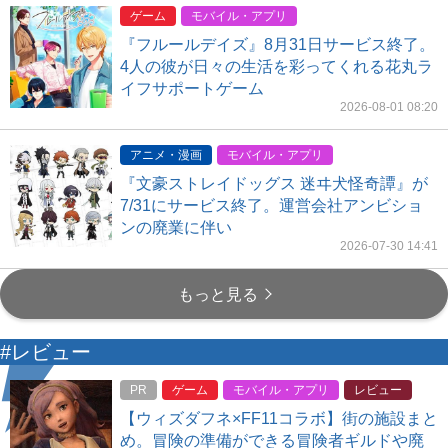
ゲーム
モバイル・アプリ
『フルールデイズ』8月31日サービス終了。
4人の彼が日々の生活を彩ってくれる花丸ラ
イフサポートゲーム
2026-08-01 08:20
アニメ・漫画
モバイル・アプリ
『文豪ストレイドッグス 迷ヰ犬怪奇譚』が
7/31にサービス終了。運営会社アンビショ
ンの廃業に伴い
2026-07-30 14:41
もっと見る
#レビュー
PR
ゲーム
モバイル・アプリ
レビュー
【ウィズダフネ×FF11コラボ】街の施設まと
め。冒険の準備ができる冒険者ギルドや廃