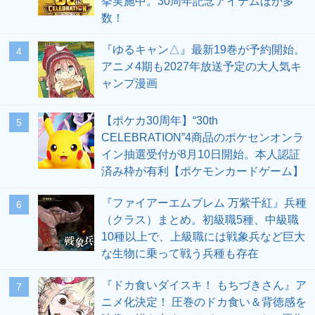
挙実施中。30周年記念アイテムほか多
数！
『ゆるキャン△』最新19巻が予約開始。
4
アニメ4期も2027年放送予定の大人気キ
ャンプ漫画
【ポケカ30周年】“30th
5
CELEBRATION”4商品のポケセンオンラ
イン抽選受付が8月10日開始。本人認証
済み枠が有利【ポケモンカードゲーム】
『ファイアーエムブレム 万紫千紅』兵種
6
（クラス）まとめ。初級職5種、中級職
10種以上で、上級職には戦象兵など巨大
な生物に乗って戦う兵種も存在
『ドカ食いダイスキ！ もちづきさん』ア
7
ニメ化決定！ 圧巻のドカ食い＆背徳感を