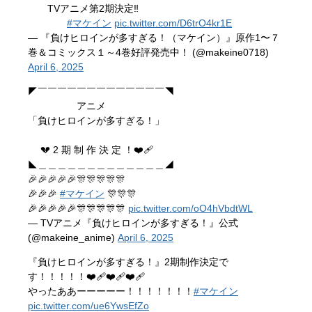
TVアニメ第2期決定‼️
#マケイン
pic.twitter.com/D6trO4kr1E
— 『負けヒロインが多すぎる！（マケイン）』原作1〜７
巻＆コミックス１～4巻好評発売中！ (@makeine0718)
April 6, 2025
◤￣￣￣￣￣￣￣￣￣￣￣￣￣◥
アニメ
「負けヒロインが多すぎる！」
💔 2 期 制 作 決 定 ！❤️‍🩹
◣＿＿＿＿＿＿＿＿＿＿＿＿＿◢
🎉🎉🎉🎉🎉🎊🎊🎊🎊🎊
🎉🎉🎉
#マケイン
🎊🎊🎊
🎉🎉🎉🎉🎉🎊🎊🎊🎊🎊
pic.twitter.com/oO4hVbdtWL
— TVアニメ『負けヒロインが多すぎる！』公式
(@makeine_anime)
April 6, 2025
『負けヒロインが多すぎる！』2期制作決定で
す！！！！！❤️‍🩹❤️‍🩹❤️‍🩹
やったああーーーーー！！！！！！！
#マケイン
pic.twitter.com/ue6YwsEfZo