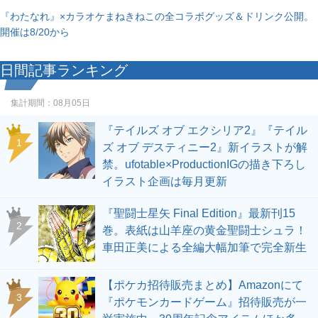
『わたなれ』×カラオケまねきねこの全コラボグッズ＆ドリンク公開。
開催は8/20から
日間記事ランキング
集計期間：
08月05日
『テイルズ オブ エクシリア2』『テイル
1
ズ オブ デスティニー2』新イラストが解
禁。ufotable×ProductionIGの描き下ろし
イラスト企画は毎月更新
『聖闘士星矢 Final Edition』最新刊15
2
巻。表紙は山羊座の黄金聖闘士シュラ！
車田正美による全編大幅加筆で完全新生
【ポケカ招待販売まとめ】Amazonにて
3
『ポケモンカードゲーム』招待販売が一