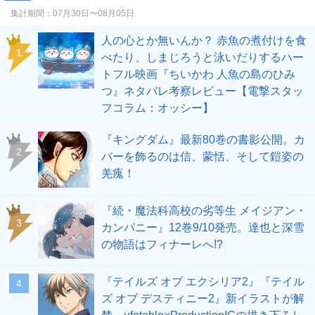
集計期間：
07月30日〜08月05日
人の心とか無いんか？ 赤魚の煮付けを食
1
べたり、しまじろうと泳いだりするハー
トフル映画『ちいかわ 人魚の島のひみ
つ』ネタバレ考察レビュー【電撃スタッ
フコラム：オッシー】
『キングダム』最新80巻の書影公開。カ
2
バーを飾るのは信、蒙恬、そして鎧姿の
羌瘣！
『続・魔法科高校の劣等生 メイジアン・
3
カンパニー』12巻9/10発売。達也と深雪
の物語はフィナーレへ!?
『テイルズ オブ エクシリア2』『テイル
4
ズ オブ デスティニー2』新イラストが解