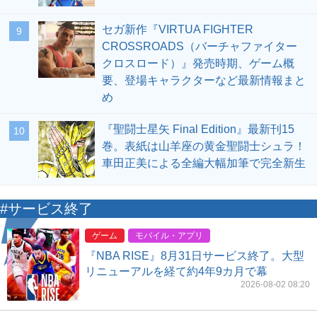
セガ新作『VIRTUA FIGHTER
9
CROSSROADS（バーチャファイター
クロスロード）』発売時期、ゲーム概
要、登場キャラクターなど最新情報まと
め
『聖闘士星矢 Final Edition』最新刊15
10
巻。表紙は山羊座の黄金聖闘士シュラ！
車田正美による全編大幅加筆で完全新生
#サービス終了
ゲーム
モバイル・アプリ
『NBA RISE』8月31日サービス終了。大型
リニューアルを経て約4年9カ月で幕
2026-08-02 08:20