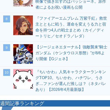
映像で描き出すのはパッショーネ。原作
者によるお祝い漫画も公開
『ファイアーエムブレム 万紫千紅』救世
8
主とともに戦う、運命を変えうる力と宿
命を持つ4人の戦士まとめ（カイ／ディ
ートリヒ／セオドラ／レダ）
【ジージェネエターナル】強敵襲来“騎士
9
ガンダム（ケンタウロス形態）”が8/6よ
り開催【Gジェネ】
『ちいかわ』人気キャラクターランキン
10
グTOP10。ちいかわ、ハチワレ、うさ
ぎ…ファンが選んだ推しは？（ネタバレ
あり）【2026年4月最新版】
週間記事ランキング