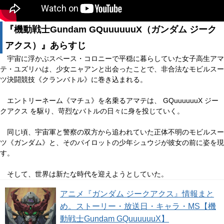
『機動戦士Gundam GQuuuuuuX（ガンダム ジーク
アクス）』あらすじ
宇宙に浮かぶスペース・コロニーで平穏に暮らしていた女子高生アマ
テ・ユズリハは、少女ニャアンと出会ったことで、非合法なモビルスー
ツ決闘競技《クランバトル》に巻き込まれる。
エントリーネーム《マチュ》を名乗るアマテは、 GQuuuuuuX ジー
クアクス を駆り、苛烈なバトルの日々に身を投じていく。
同じ頃、宇宙軍と警察の双方から追われていた正体不明のモビルスー
ツ《ガンダム》と、そのパイロットの少年シュウジが彼女の前に姿を現
す。
そして、世界は新たな時代を迎えようとしていた。
アニメ『ガンダム ジークアクス』情報まと
め。ストーリー・放送日・キャラ・MS【機
動戦士Gundam GQuuuuuuX】