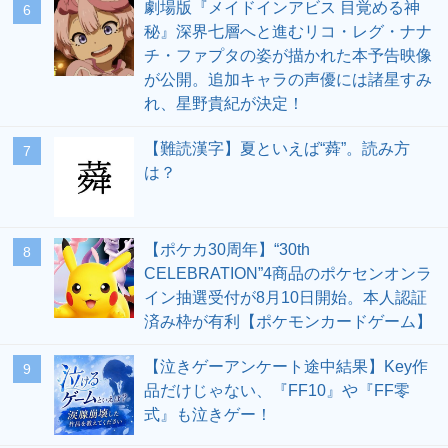
劇場版『メイドインアビス 目覚める神
6
秘』深界七層へと進むリコ・レグ・ナナ
チ・ファプタの姿が描かれた本予告映像
が公開。追加キャラの声優には諸星すみ
れ、星野貴紀が決定！
【難読漢字】夏といえば“蕣”。読み方
7
は？
【ポケカ30周年】“30th
8
CELEBRATION”4商品のポケセンオンラ
イン抽選受付が8月10日開始。本人認証
済み枠が有利【ポケモンカードゲーム】
【泣きゲーアンケート途中結果】Key作
9
品だけじゃない、『FF10』や『FF零
式』も泣きゲー！