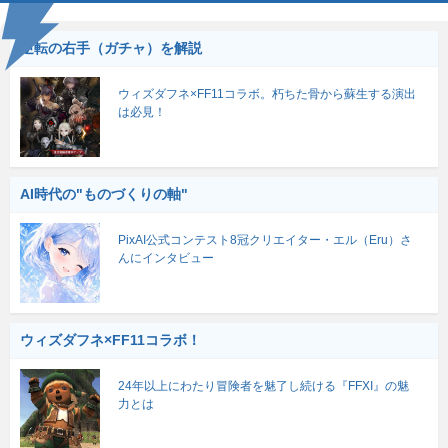
逆転の右手（ガチャ）を解説
ウィズダフネ×FF11コラボ。朽ちた骨から蘇生する演出
は必見！
AI時代の"ものづくりの軸"
PixAI公式コンテスト8冠クリエイター・エル（Eru）さ
んにインタビュー
ウィズダフネ×FF11コラボ！
24年以上にわたり冒険者を魅了し続ける『FFXI』の魅
力とは