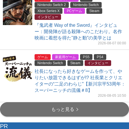
Nintendo Switch 2
Nintendo Switch
Xbox Series X
PCゲーム
Steam
インタビュー
『鬼武者 Way of the Sword』インタビュ
ー：開発陣が語る殺陣へのこだわり。名作
映画に着想を得た"静と動”の美学とは
2026-08-07 00:00
ゲーム
家庭用ゲーム
PS5
PS4
Nintendo Switch
Steam
インタビュー
社長になったら好きなゲームを作って、や
りたい放題できるはずが!? 社長業とクリエ
イターの“二足のわらじ”【新川宗平53周年：
スーパーニッチの流儀＃8】
2026-08-05 10:50
もっと見る
PR