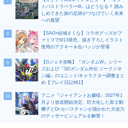
7
トパストラベラーIII』はどうなる？ 踏み
しめてきた旅の足跡がつなげていく未来
への展望
【SAO×結城さくな】コラボグッズがフ
8
ァミマで8/13発売。描き下ろしイラスト
使用のアクキー＆缶バッジが登場
【Gジェネ攻略】『ガンダムW』シリー
9
ズおよび『SDガンダム外伝 ジークジオ
ン編』のユニット/キャラクター調整まと
め【プレイ日記#61】
アニメ『ジャイアントお嬢様』2027年1
10
月より放送開始決定。巨大化した富士動
機子とDr.セバスチャンが描かれた大迫力
のティザービジュアルを解禁！