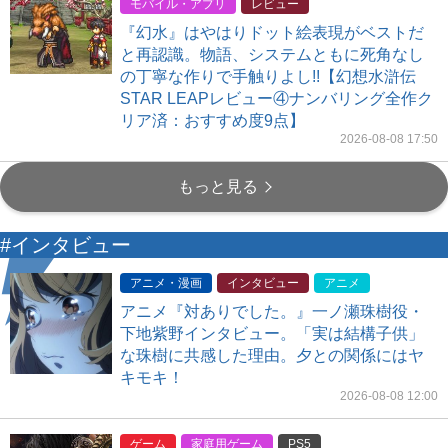
モバイル・アプリ
レビュー
『幻水』はやはりドット絵表現がベストだ
と再認識。物語、システムともに死角なし
の丁寧な作りで手触りよし!!【幻想水滸伝
STAR LEAPレビュー④ナンバリング全作ク
リア済：おすすめ度9点】
2026-08-08 17:50
もっと見る
#インタビュー
アニメ・漫画
インタビュー
アニメ
アニメ『対ありでした。』一ノ瀬珠樹役・
下地紫野インタビュー。「実は結構子供」
な珠樹に共感した理由。夕との関係にはヤ
キモキ！
2026-08-08 12:00
ゲーム
家庭用ゲーム
PS5