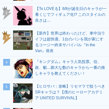
【To LOVEる】8/8が誕生日のキャラが一
2
番くじでフィギュア化!? このスタイルの
良さは…
【新作】世界は終わったけど、車中泊ラ
3
イフは超快適。1台のバンを我が家にす
るコージー終末サバイバル『In the
Van』発表
『キングダム』キャラ人気投票。信、
4
政、貂…膨大な数のキャラから一番の推
しキャラを教えてください！
【ヒロサバ：攻略】リセマラで狙うべき
5
SRキャラは？【僕のヒーローアカデミ
ア UNITED SURVIVAL】