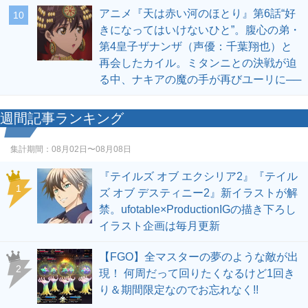
アニメ『天は赤い河のほとり』第6話“好
10
きになってはいけないひと”。腹心の弟・
第4皇子ザナンザ（声優：千葉翔也）と
再会したカイル。ミタンニとの決戦が迫
る中、ナキアの魔の手が再びユーリに──
週間記事ランキング
集計期間：
08月02日〜08月08日
『テイルズ オブ エクシリア2』『テイル
1
ズ オブ デスティニー2』新イラストが解
禁。ufotable×ProductionIGの描き下ろし
イラスト企画は毎月更新
【FGO】全マスターの夢のような敵が出
2
現！ 何周だって回りたくなるけど1回き
り＆期間限定なのでお忘れなく!!