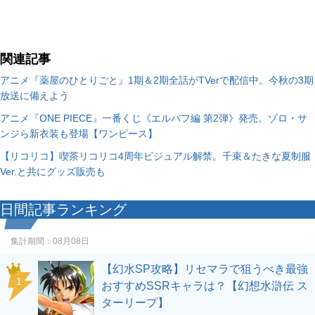
関連記事
アニメ『薬屋のひとりごと』1期＆2期全話がTVerで配信中。今秋の3期
放送に備えよう
アニメ『ONE PIECE』一番くじ《エルバフ編 第2弾》発売。ゾロ・サ
ンジら新衣装も登場【ワンピース】
【リコリコ】喫茶リコリコ4周年ビジュアル解禁。千束＆たきな夏制服
Ver.と共にグッズ販売も
日間記事ランキング
集計期間：
08月08日
【幻水SP攻略】リセマラで狙うべき最強
1
おすすめSSRキャラは？【幻想水滸伝 ス
ターリープ】