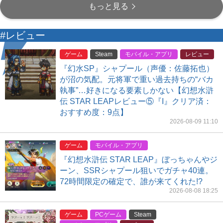
もっと見る
#レビュー
ゲーム
Steam
モバイル・アプリ
レビュー
『幻水SP』シャプール（声優：佐藤拓也）
が沼の気配。元将軍で重い過去持ちの“バカ
執事”…好きになる要素しかない【幻想水滸
伝 STAR LEAPレビュー⑤『I』クリア済：
おすすめ度：9点】
2026-08-09 11:10
ゲーム
モバイル・アプリ
『幻想水滸伝 STAR LEAP』ぼっちゃんやジ
ーン、SSRシャプール狙いでガチャ40連。
72時間限定の確定で、誰が来てくれた!?
2026-08-08 18:25
ゲーム
PCゲーム
Steam