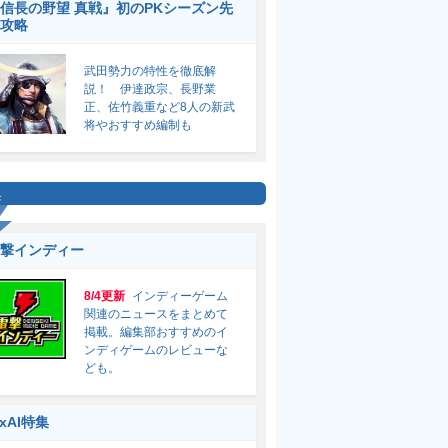
信長の野望 真戦』初のPKシーズン先
攻略
武田勢力の特性を徹底解
説！ 伊達政宗、長野業
正、佐竹義重など8人の新武
将やおすすめ編制も
集
撃インディー
8/4更新
インディーゲーム
関連のニュースをまとめて
掲載。編集部おすすめのイ
ンディゲームのレビューな
ども。
ixAI特集