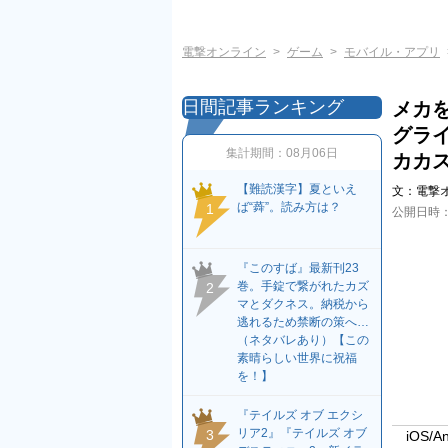
電撃オンライン
ゲーム
モバイル・アプリ
日間記事ランキング
メカ
グラ
集計期間：
08月06日
カカ
【難読漢字】夏といえ
文：
電撃
ば“蕣”。読み方は？
1
公開日時
『このすば』最新刊23
巻。手錠で繋がれたカズ
2
マとダクネス。納税から
逃れるため禁断の策へ…
（ネタバレあり）【この
素晴らしい世界に祝福
を！】
『テイルズ オブ エクシ
リア2』『テイルズ オブ
3
iOS/