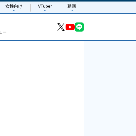
女性向け
VTuber
動画
ュー