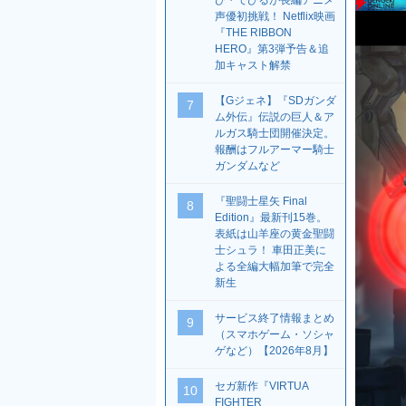
び・でびるが長編アニメ
声優初挑戦！ Netflix映画
『THE RIBBON
HERO』第3弾予告＆追
加キャスト解禁
【Gジェネ】『SDガンダ
7
ム外伝』伝説の巨人＆ア
ルガス騎士団開催決定。
報酬はフルアーマー騎士
ガンダムなど
『聖闘士星矢 Final
8
Edition』最新刊15巻。
表紙は山羊座の黄金聖闘
士シュラ！ 車田正美に
よる全編大幅加筆で完全
新生
サービス終了情報まとめ
9
（スマホゲーム・ソシャ
ゲなど）【2026年8月】
セガ新作『VIRTUA
10
FIGHTER