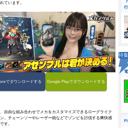
『
れています。
行
特
電
Storeでダウンロードする
Google Playでダウンロードする
、自由な組み合わせでメカをカスタマイズできるローグライク
ン。チェーンソーやレーザー砲などでゾンビを討伐する爽快感
P
です。