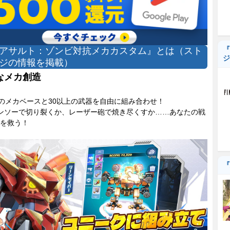
『
アサルト：ゾンビ対抗メカカスタム』とは（スト
ジ
ジの情報を掲載）
なメカ創造
類のメカベースと30以上の武器を自由に組み合わせ！
ンソーで切り裂くか、レーザー砲で焼き尽くすか……あなたの戦
を救う！
『