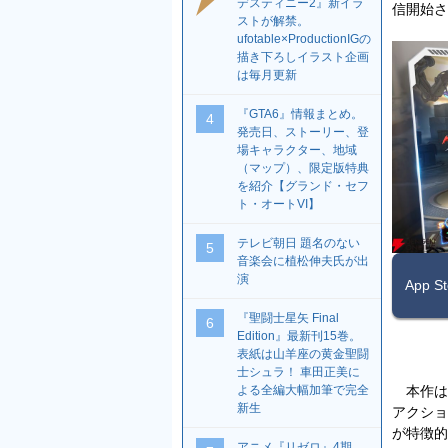
デスティニー2』新イラ
信開始さ
ストが解禁。
ufotable×ProductionIGの
描き下ろしイラスト企画
は毎月更新
『GTA6』情報まとめ。
4
発売日、ストーリー、登
場キャラクター、地域
（マップ）、限定版特典
を紹介【グランド・セフ
ト・オートVI】
テレビ朝日 題名のない
5
音楽会に植松伸夫氏が出
演
App 
『聖闘士星矢 Final
6
Edition』最新刊15巻。
表紙は山羊座の黄金聖闘
士シュラ！ 車田正美に
よる全編大幅加筆で完全
本作は
新生
アクショ
が特徴的
アニメ『リゼロ』4期