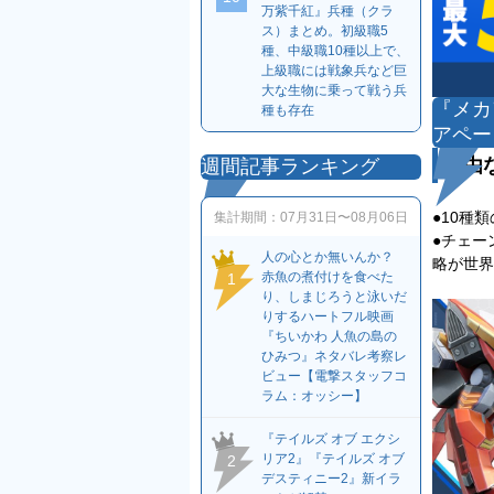
万紫千紅』兵種（クラ
ス）まとめ。初級職5
種、中級職10種以上で、
上級職には戦象兵など巨
大な生物に乗って戦う兵
『メカ
種も存在
アペー
自由
週間記事ランキング
●10種
集計期間：
07月31日〜08月06日
●チェー
人の心とか無いんか？
略が世界
赤魚の煮付けを食べた
1
り、しまじろうと泳いだ
りするハートフル映画
『ちいかわ 人魚の島の
ひみつ』ネタバレ考察レ
ビュー【電撃スタッフコ
ラム：オッシー】
『テイルズ オブ エクシ
リア2』『テイルズ オブ
2
デスティニー2』新イラ