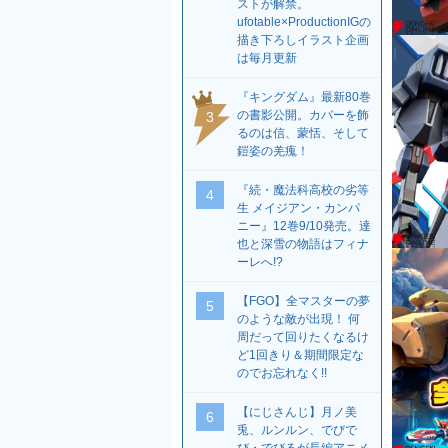
ストが解禁。
ufotable×ProductionIGの
描き下ろしイラスト企画
は毎月更新
『キングダム』最新80巻
の書影公開。カバーを飾
3
るのは信、蒙恬、そして
鎧姿の羌瘣！
『続・魔法科高校の劣等
4
生 メイジアン・カンパ
ニー』12巻9/10発売。達
也と深雪の物語はフィナ
ーレへ!?
【FGO】全マスターの夢
5
のような敵が出現！ 何
周だって回りたくなるけ
ど1回きり＆期間限定な
のでお忘れなく!!
【にじさんじ】月ノ美
6
兎、ルンルン、でびで