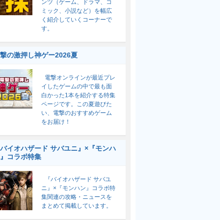
ンツ（ゲーム、ドラマ、コ
ミック、小説など）を幅広
く紹介していくコーナーで
す。
撃の激押し神ゲー2026夏
電撃オンラインが最近プレ
イしたゲームの中で最も面
白かった1本を紹介する特集
ページです。この夏遊びた
い、電撃のおすすめゲーム
をお届け！
バイオハザード サバユニ』×『モンハ
』コラボ特集
『バイオハザード サバユ
ニ』×『モンハン』コラボ特
集関連の攻略・ニュースを
まとめて掲載しています。