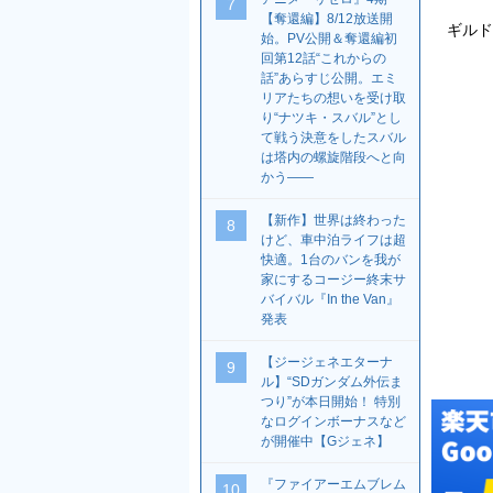
7
【奪還編】8/12放送開
ギルド
始。PV公開＆奪還編初
回第12話“これからの
話”あらすじ公開。エミ
リアたちの想いを受け取
り“ナツキ・スバル”とし
て戦う決意をしたスバル
は塔内の螺旋階段へと向
かう――
【新作】世界は終わった
8
けど、車中泊ライフは超
快適。1台のバンを我が
家にするコージー終末サ
バイバル『In the Van』
発表
【ジージェネエターナ
9
ル】“SDガンダム外伝ま
つり”が本日開始！ 特別
なログインボーナスなど
が開催中【Gジェネ】
『ファイアーエムブレム
10