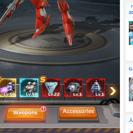
『
2
G
人