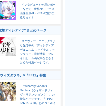
インタビューや使用レポー
トなどで、世界No.1アニメ
画像生成AI・PixAIの魅力に
迫ります！
電撃ディシディア”まとめページ
スクウェア・エニックスよ
り配信中の『ディシディア
デュエルム ファイナルファ
ンタジー』最新情報、プレ
イ日記、企画記事などをま
とめた特集ページです。
ウィズダフネ』×『FF11』特集
『Wizardry Variants
Daphne（ウィザードリィ
ヴァリアンツ ダフネ）』の
特集ページです。『FINAL
FANTASY XI』とのコラボイ