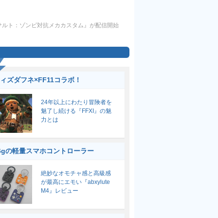
サルト：ゾンビ対抗メカカスタム』が配信開始
ィズダフネ×FF11コラボ！
24年以上にわたり冒険者を
魅了し続ける『FFXI』の魅
力とは
6gの軽量スマホコントローラー
絶妙なオモチャ感と高級感
が最高にエモい『abxylute
M4』レビュー