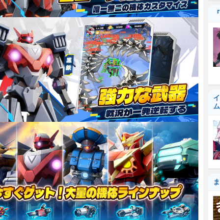
『
イ
ム
ま