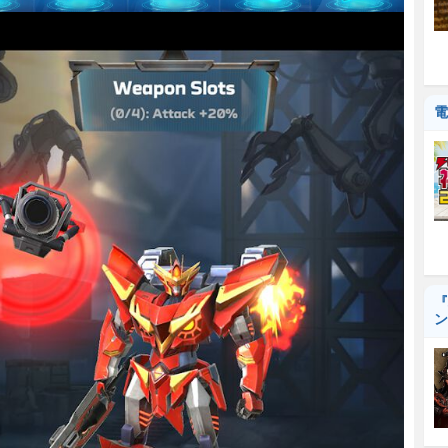
電
『
ン