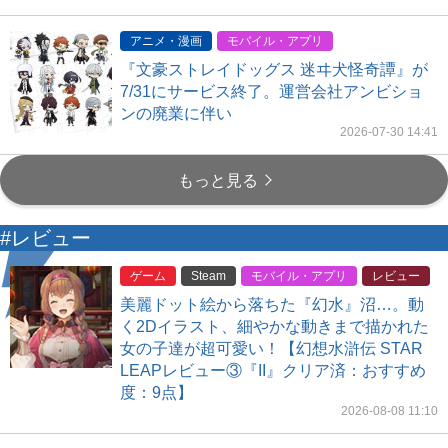
アニメ・漫画
モバイル・アプリ
『文豪ストレイドッグス 迷ヰ犬怪奇譚』が
7/31にサービス終了。運営会社アンビショ
ンの廃業に伴い
2026-07-30 14:41
もっと見る
#レビュー
ゲーム
Steam
モバイル・アプリ
レビュー
美麗ドット絵から落ちた『幻水』沼…。動
く2Dイラスト、細やかな動きまで描かれた
女の子達が超可愛い！【幻想水滸伝 STAR
LEAPレビュー③『II』クリア済：おすすめ
度：9点】
2026-08-08 11:10