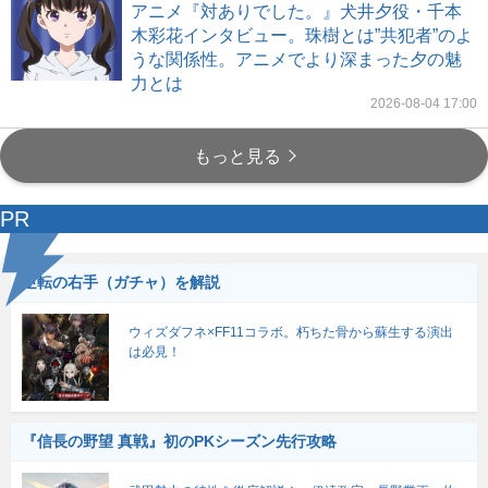
アニメ『対ありでした。』犬井夕役・千本
木彩花インタビュー。珠樹とは”共犯者”のよ
うな関係性。アニメでより深まった夕の魅
力とは
2026-08-04 17:00
もっと見る
PR
逆転の右手（ガチャ）を解説
ウィズダフネ×FF11コラボ。朽ちた骨から蘇生する演出
は必見！
『信長の野望 真戦』初のPKシーズン先行攻略