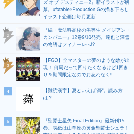
1
ズ オブ デスティニー2』新イラストが解
禁。ufotable×ProductionIGの描き下ろし
イラスト企画は毎月更新
『続・魔法科高校の劣等生 メイジアン・
2
カンパニー』12巻9/10発売。達也と深雪
の物語はフィナーレへ!?
【FGO】全マスターの夢のような敵が出
3
現！ 何周だって回りたくなるけど1回き
り＆期間限定なのでお忘れなく!!
【難読漢字】夏といえば“蕣”。読み方
4
は？
『聖闘士星矢 Final Edition』最新刊15
5
巻。表紙は山羊座の黄金聖闘士シュラ！