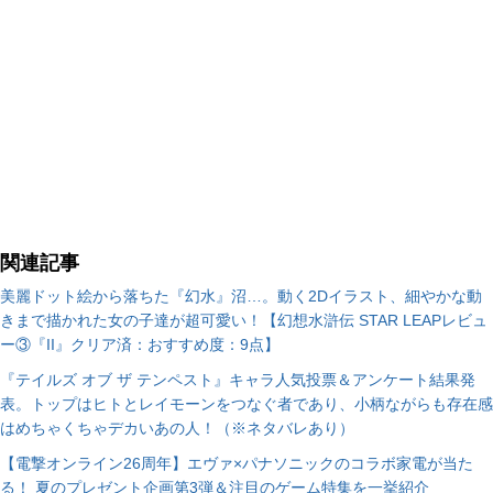
関連記事
美麗ドット絵から落ちた『幻水』沼…。動く2Dイラスト、細やかな動
きまで描かれた女の子達が超可愛い！【幻想水滸伝 STAR LEAPレビュ
ー③『II』クリア済：おすすめ度：9点】
『テイルズ オブ ザ テンペスト』キャラ人気投票＆アンケート結果発
表。トップはヒトとレイモーンをつなぐ者であり、小柄ながらも存在感
はめちゃくちゃデカいあの人！（※ネタバレあり）
【電撃オンライン26周年】エヴァ×パナソニックのコラボ家電が当た
る！ 夏のプレゼント企画第3弾＆注目のゲーム特集を一挙紹介