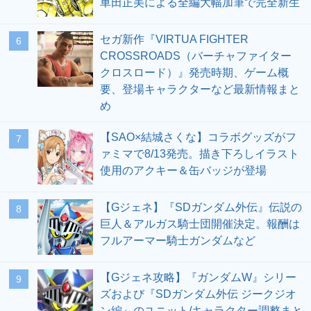
車田正美による全編大幅加筆で完全新生
セガ新作『VIRTUA FIGHTER
6
CROSSROADS（バーチャファイター
クロスロード）』発売時期、ゲーム概
要、登場キャラクターなど最新情報まと
め
【SAO×結城さくな】コラボグッズがフ
7
ァミマで8/13発売。描き下ろしイラスト
使用のアクキー＆缶バッジが登場
【Gジェネ】『SDガンダム外伝』伝説の
8
巨人＆アルガス騎士団開催決定。報酬は
フルアーマー騎士ガンダムなど
【Gジェネ攻略】『ガンダムW』シリー
9
ズおよび『SDガンダム外伝 ジークジオ
ン編』のユニット/キャラクター調整まと