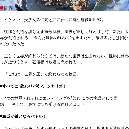
イケメン・美少女の仲間と共に宿命に抗う群像劇RPG。
破壊と創造を繰り返す無数世界。世界が正しく終わりし時、新たに世
界が創造される。“歪んだ世界の終わり”を正すため、破壊者たちは招か
れたのだった。
正しく世界が終わらなくては、新たな世界は生まれない。世界に終わ
りが近づくとき、破壊者は歌姫に導かれる…。
「これは、世界を正しく終わらせる物語」
■すべてに“終わりがある”シナリオ！
7つの世界それぞれにエンディングを設け、1つの物語として完
結！ そして、最後に待ち受ける運命とは…!?
■編成が鍵となるバトル！
キャラクターを活かすも殺すもキミの編成次第！ 思考ある戦略性の