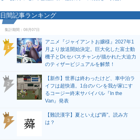
日間記事ランキング
集計期間：
08月07日
アニメ『ジャイアントお嬢様』2027年1
1
月より放送開始決定。巨大化した富士動
機子とDr.セバスチャンが描かれた大迫力
のティザービジュアルを解禁！
【新作】世界は終わったけど、車中泊ラ
2
イフは超快適。1台のバンを我が家にす
るコージー終末サバイバル『In the
Van』発表
【難読漢字】夏といえば“蕣”。読み方
3
は？