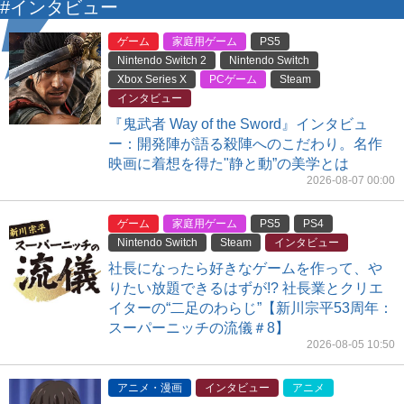
#インタビュー
ゲーム
家庭用ゲーム
PS5
Nintendo Switch 2
Nintendo Switch
Xbox Series X
PCゲーム
Steam
インタビュー
『鬼武者 Way of the Sword』インタビュ
ー：開発陣が語る殺陣へのこだわり。名作
映画に着想を得た"静と動”の美学とは
2026-08-07 00:00
ゲーム
家庭用ゲーム
PS5
PS4
Nintendo Switch
Steam
インタビュー
社長になったら好きなゲームを作って、や
りたい放題できるはずが!? 社長業とクリエ
イターの“二足のわらじ”【新川宗平53周年：
スーパーニッチの流儀＃8】
2026-08-05 10:50
アニメ・漫画
インタビュー
アニメ