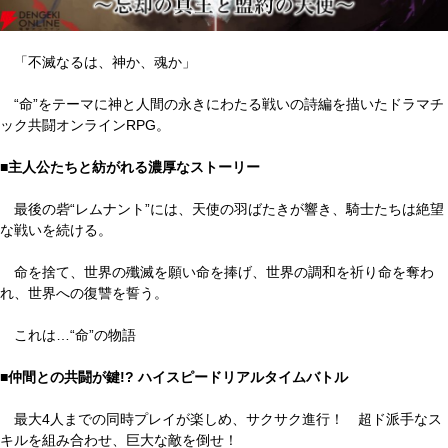
「不滅なるは、神か、魂か」
“命”をテーマに神と人間の永きにわたる戦いの詩編を描いたドラマチ
ック共闘オンラインRPG。
■主人公たちと紡がれる濃厚なストーリー
最後の砦“レムナント”には、天使の羽ばたきが響き、騎士たちは絶望
な戦いを続ける。
命を捨て、世界の殲滅を願い命を捧げ、世界の調和を祈り命を奪わ
れ、世界への復讐を誓う。
これは…“命”の物語
■仲間との共闘が鍵!? ハイスピードリアルタイムバトル
最大4人までの同時プレイが楽しめ、サクサク進行！ 超ド派手なス
キルを組み合わせ、巨大な敵を倒せ！