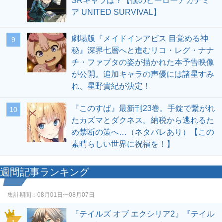
SRキャラは？【僕のヒーローアカデミ
ア UNITED SURVIVAL】
劇場版『メイドインアビス 目覚める神
9
秘』深界七層へと進むリコ・レグ・ナナ
チ・ファプタの姿が描かれた本予告映像
が公開。追加キャラの声優には諸星すみ
れ、星野貴紀が決定！
『このすば』最新刊23巻。手錠で繋がれ
10
たカズマとダクネス。納税から逃れるた
め禁断の策へ…（ネタバレあり）【この
素晴らしい世界に祝福を！】
週間記事ランキング
集計期間：
08月01日〜08月07日
『テイルズ オブ エクシリア2』『テイル