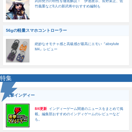
武田勢力の特性を徹底解説！ 伊達政宗、長野業正、佐
竹義重など8人の新武将やおすすめ編制も
56gの軽量スマホコントローラー
絶妙なオモチャ感と高級感が最高にエモい『abxylute
M4』レビュー
特集
電撃インディー
8/4更新
インディーゲーム関連のニュースをまとめて掲
載。編集部おすすめのインディゲームのレビューなど
も。