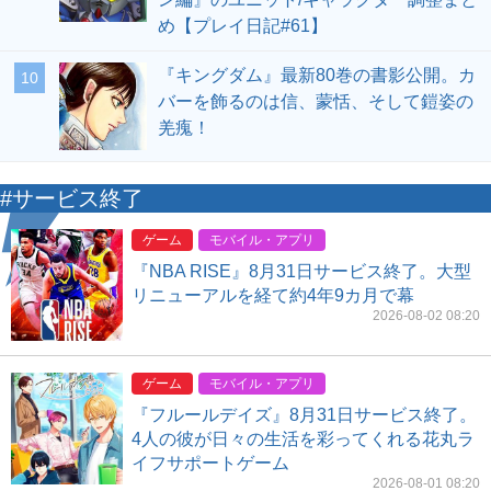
め【プレイ日記#61】
『キングダム』最新80巻の書影公開。カ
10
バーを飾るのは信、蒙恬、そして鎧姿の
羌瘣！
#サービス終了
ゲーム
モバイル・アプリ
『NBA RISE』8月31日サービス終了。大型
リニューアルを経て約4年9カ月で幕
2026-08-02 08:20
ゲーム
モバイル・アプリ
『フルールデイズ』8月31日サービス終了。
4人の彼が日々の生活を彩ってくれる花丸ラ
イフサポートゲーム
2026-08-01 08:20