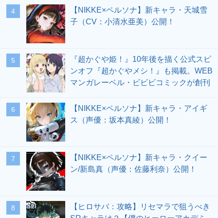
【NIKKE×ペルソナ】新キャラ・天城雪
4
子（CV：小清水亜美）公開！
『超かぐや姫！』10年後を描く公式スピ
5
ンオフ『超かぐやメシ！』も掲載。WEB
マンガレーベル・ビビビコミックが創刊
【NIKKE×ペルソナ】新キャラ・アイギ
6
ス（声優：坂本真綾）公開！
【NIKKE×ペルソナ】新キャラ・クイー
7
ン/新島真（声優：佐藤利奈）公開！
【ヒロサバ：攻略】リセマラで狙うべき
8