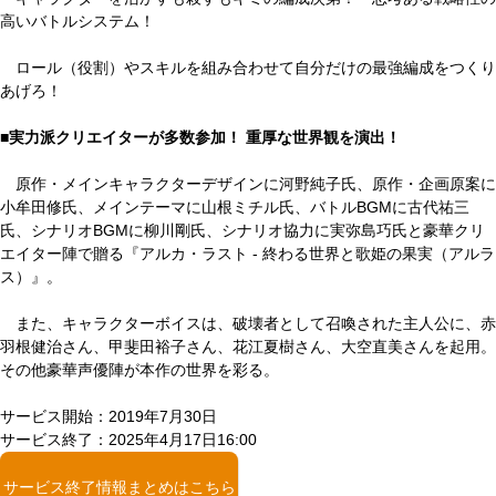
高いバトルシステム！
ロール（役割）やスキルを組み合わせて自分だけの最強編成をつくり
あげろ！
■実力派クリエイターが多数参加！ 重厚な世界観を演出！
原作・メインキャラクターデザインに河野純子氏、原作・企画原案に
小牟田修氏、メインテーマに山根ミチル氏、バトルBGMに古代祐三
氏、シナリオBGMに柳川剛氏、シナリオ協力に実弥島巧氏と豪華クリ
エイター陣で贈る『アルカ・ラスト - 終わる世界と歌姫の果実（アルラ
ス）』。
また、キャラクターボイスは、破壊者として召喚された主人公に、赤
羽根健治さん、甲斐田裕子さん、花江夏樹さん、大空直美さんを起用。
その他豪華声優陣が本作の世界を彩る。
サービス開始：2019年7月30日
サービス終了：2025年4月17日16:00
サービス終了情報まとめはこちら