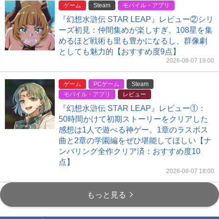
ゲーム
Steam
モバイル・アプリ
『幻想水滸伝 STAR LEAP』レビュー②シリ
ーズ初見：仲間集めが楽しすぎ。108星を集
めるほど戦術も里も豊かになるし、群像劇
としても魅力的【おすすめ度9点】
2026-08-07 19:00
ゲーム
PCゲーム
Steam
モバイル・アプリ
レビュー
『幻想水滸伝 STAR LEAP』レビュー①：
50時間かけて初期ストーリーをクリアした
感想は1人で遊べる神ゲー。1章のラスボス
曲と2章の学園編をぜひ堪能してほしい【ナ
ンバリング全作クリア済：おすすめ度10
点】
2026-08-07 18:00
もっと見る