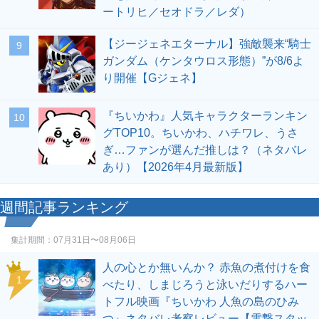
ートリヒ／セオドラ／レダ）
【ジージェネエターナル】強敵襲来“騎士
9
ガンダム（ケンタウロス形態）”が8/6よ
り開催【Gジェネ】
『ちいかわ』人気キャラクターランキン
10
グTOP10。ちいかわ、ハチワレ、うさ
ぎ…ファンが選んだ推しは？（ネタバレ
あり）【2026年4月最新版】
週間記事ランキング
集計期間：
07月31日〜08月06日
人の心とか無いんか？ 赤魚の煮付けを食
1
べたり、しまじろうと泳いだりするハー
トフル映画『ちいかわ 人魚の島のひみ
つ』ネタバレ考察レビュー【電撃スタッ