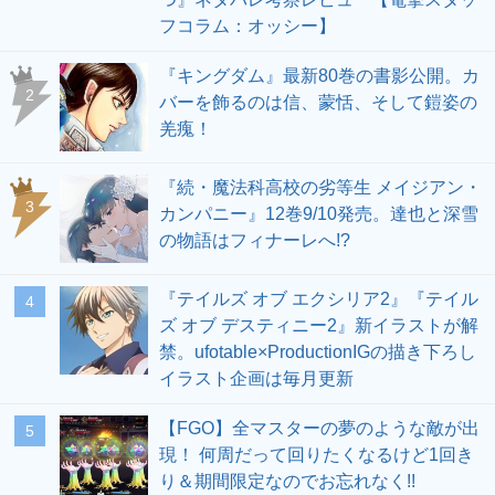
フコラム：オッシー】
『キングダム』最新80巻の書影公開。カ
2
バーを飾るのは信、蒙恬、そして鎧姿の
羌瘣！
『続・魔法科高校の劣等生 メイジアン・
3
カンパニー』12巻9/10発売。達也と深雪
の物語はフィナーレへ!?
『テイルズ オブ エクシリア2』『テイル
4
ズ オブ デスティニー2』新イラストが解
禁。ufotable×ProductionIGの描き下ろし
イラスト企画は毎月更新
【FGO】全マスターの夢のような敵が出
5
現！ 何周だって回りたくなるけど1回き
り＆期間限定なのでお忘れなく!!