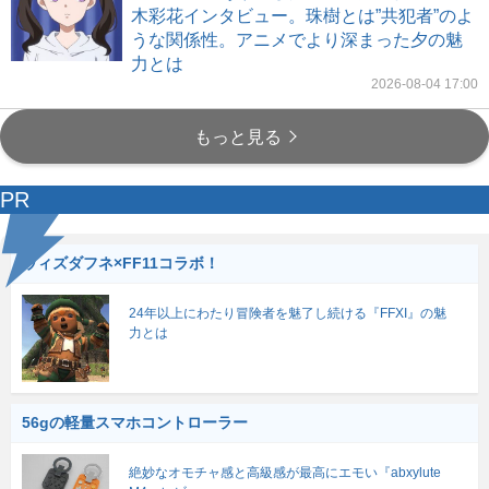
木彩花インタビュー。珠樹とは”共犯者”のよ
うな関係性。アニメでより深まった夕の魅
力とは
2026-08-04 17:00
もっと見る
PR
ウィズダフネ×FF11コラボ！
24年以上にわたり冒険者を魅了し続ける『FFXI』の魅
力とは
56gの軽量スマホコントローラー
絶妙なオモチャ感と高級感が最高にエモい『abxylute