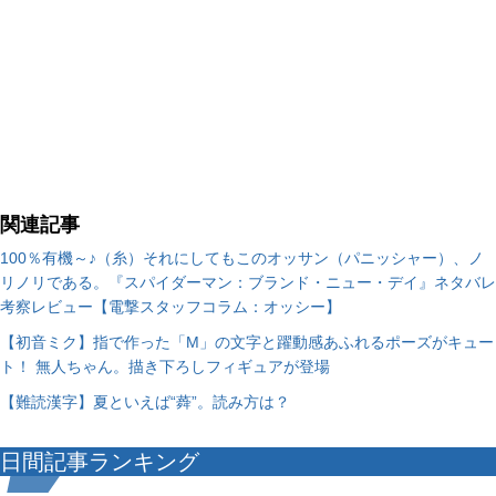
関連記事
100％有機～♪（糸）それにしてもこのオッサン（パニッシャー）、ノ
リノリである。『スパイダーマン：ブランド・ニュー・デイ』ネタバレ
考察レビュー【電撃スタッフコラム：オッシー】
【初音ミク】指で作った「M」の文字と躍動感あふれるポーズがキュー
ト！ 無人ちゃん。描き下ろしフィギュアが登場
【難読漢字】夏といえば“蕣”。読み方は？
日間記事ランキング