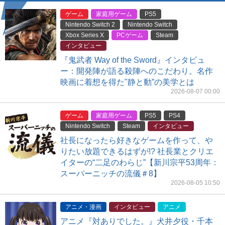
ゲーム
家庭用ゲーム
PS5
Nintendo Switch 2
Nintendo Switch
Xbox Series X
PCゲーム
Steam
インタビュー
『鬼武者 Way of the Sword』インタビュ
ー：開発陣が語る殺陣へのこだわり。名作
映画に着想を得た"静と動”の美学とは
2026-08-07 00:00
ゲーム
家庭用ゲーム
PS5
PS4
Nintendo Switch
Steam
インタビュー
社長になったら好きなゲームを作って、や
りたい放題できるはずが!? 社長業とクリエ
イターの“二足のわらじ”【新川宗平53周年：
スーパーニッチの流儀＃8】
2026-08-05 10:50
アニメ・漫画
インタビュー
アニメ
アニメ『対ありでした。』犬井夕役・千本