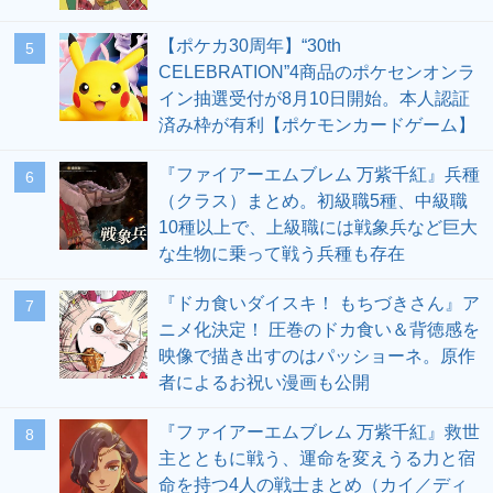
【ポケカ30周年】“30th
5
CELEBRATION”4商品のポケセンオンラ
イン抽選受付が8月10日開始。本人認証
済み枠が有利【ポケモンカードゲーム】
『ファイアーエムブレム 万紫千紅』兵種
6
（クラス）まとめ。初級職5種、中級職
10種以上で、上級職には戦象兵など巨大
な生物に乗って戦う兵種も存在
『ドカ食いダイスキ！ もちづきさん』ア
7
ニメ化決定！ 圧巻のドカ食い＆背徳感を
映像で描き出すのはパッショーネ。原作
者によるお祝い漫画も公開
『ファイアーエムブレム 万紫千紅』救世
8
主とともに戦う、運命を変えうる力と宿
命を持つ4人の戦士まとめ（カイ／ディ