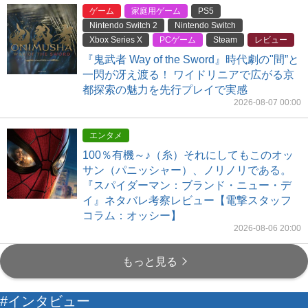
ゲーム
家庭用ゲーム
PS5
Nintendo Switch 2
Nintendo Switch
Xbox Series X
PCゲーム
Steam
レビュー
『鬼武者 Way of the Sword』時代劇の"間”と
一閃が冴え渡る！ ワイドリニアで広がる京
都探索の魅力を先行プレイで実感
2026-08-07 00:00
エンタメ
100％有機～♪（糸）それにしてもこのオッ
サン（パニッシャー）、ノリノリである。
『スパイダーマン：ブランド・ニュー・デ
イ』ネタバレ考察レビュー【電撃スタッフ
コラム：オッシー】
2026-08-06 20:00
もっと見る
#インタビュー