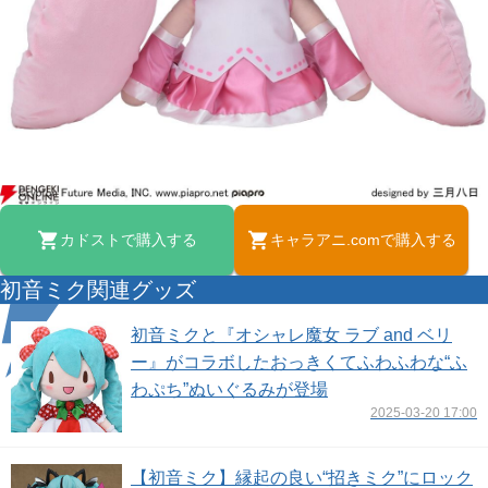
カドストで購入する
キャラアニ.comで購入する
初音ミク関連グッズ
初音ミクと『オシャレ魔女 ラブ and ベリ
ー』がコラボしたおっきくてふわふわな“ふ
わぷち”ぬいぐるみが登場
2025-03-20 17:00
【初音ミク】縁起の良い“招きミク”にロック