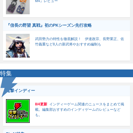
M4』レビュー
『信長の野望 真戦』初のPKシーズン先行攻略
武田勢力の特性を徹底解説！ 伊達政宗、長野業正、佐
竹義重など8人の新武将やおすすめ編制も
特集
電撃インディー
8/4更新
インディーゲーム関連のニュースをまとめて掲
載。編集部おすすめのインディゲームのレビューなど
も。