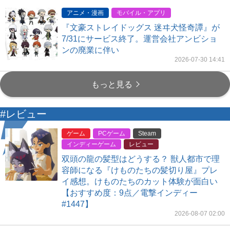
アニメ・漫画
モバイル・アプリ
『文豪ストレイドッグス 迷ヰ犬怪奇譚』が
7/31にサービス終了。運営会社アンビショ
ンの廃業に伴い
2026-07-30 14:41
もっと見る
#レビュー
ゲーム
PCゲーム
Steam
インディーゲーム
レビュー
双頭の龍の髪型はどうする？ 獣人都市で理
容師になる『けものたちの髪切り屋』プレ
イ感想。けものたちのカット体験が面白い
【おすすめ度：9点／電撃インディー
#1447】
2026-08-07 02:00