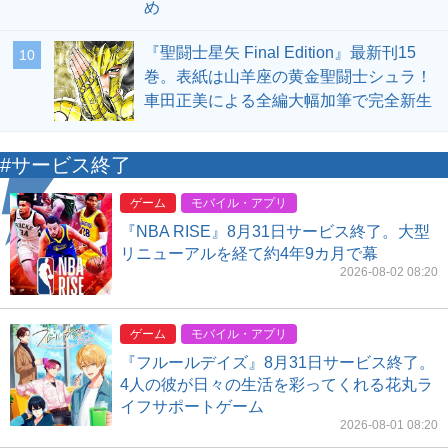
め
『聖闘士星矢 Final Edition』最新刊15
10
巻。表紙は山羊座の黄金聖闘士シュラ！
車田正美による全編大幅加筆で完全新生
#サービス終了
ゲーム
モバイル・アプリ
『NBA RISE』8月31日サービス終了。大型
リニューアルを経て約4年9カ月で幕
2026-08-02 08:20
ゲーム
モバイル・アプリ
『フルールデイズ』8月31日サービス終了。
4人の彼が日々の生活を彩ってくれる花丸ラ
イフサポートゲーム
2026-08-01 08:20