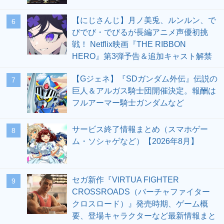
【にじさんじ】月ノ美兎、ルンルン、で
6
びでび・でびるが長編アニメ声優初挑
戦！ Netflix映画『THE RIBBON
HERO』第3弾予告＆追加キャスト解禁
【Gジェネ】『SDガンダム外伝』伝説の
7
巨人＆アルガス騎士団開催決定。報酬は
フルアーマー騎士ガンダムなど
サービス終了情報まとめ（スマホゲー
8
ム・ソシャゲなど）【2026年8月】
セガ新作『VIRTUA FIGHTER
9
CROSSROADS（バーチャファイター
クロスロード）』発売時期、ゲーム概
要、登場キャラクターなど最新情報まと