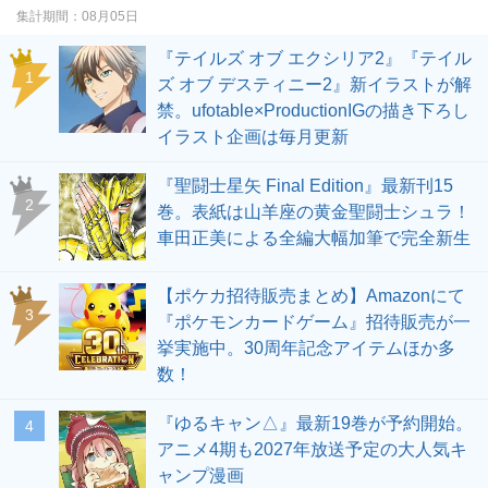
集計期間：
08月05日
『テイルズ オブ エクシリア2』『テイル
1
ズ オブ デスティニー2』新イラストが解
禁。ufotable×ProductionIGの描き下ろし
イラスト企画は毎月更新
『聖闘士星矢 Final Edition』最新刊15
2
巻。表紙は山羊座の黄金聖闘士シュラ！
車田正美による全編大幅加筆で完全新生
【ポケカ招待販売まとめ】Amazonにて
3
『ポケモンカードゲーム』招待販売が一
挙実施中。30周年記念アイテムほか多
数！
『ゆるキャン△』最新19巻が予約開始。
4
アニメ4期も2027年放送予定の大人気キ
ャンプ漫画