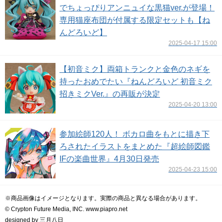
でちょっぴりアンニュイな黒猫ver.が登場！
専用猫座布団が付属する限定セットも【ね
んどろいど】
2025-04-17 15:00
【初音ミク】両箱トランクと金色のネギを
持ったおめでたい『ねんどろいど 初音ミク
招きミクVer.』の再販が決定
2025-04-20 13:00
参加絵師120人！ ボカロ曲をもとに描き下
ろされたイラストをまとめた『超絵師図鑑
IFの楽曲世界』4月30日発売
2025-04-23 15:00
※商品画像はイメージとなります。実際の商品と異なる場合があります。
© Crypton Future Media, INC. www.piapro.net
designed by 三月八日